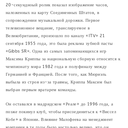
20-секундноый ролик показал изображение часов,
наложенных на карту Соединенных Штатов, в
сопровождении музыкальной дорожки. Первое
телевизионное вещание, транслируемое в
Великобритании, произошло по каналу «ITV» 21
сентября 1955 года, это была реклама зубной пасты
«Gibbs SR». Одна из самых запоминающихся игр
Максима Криппы за национальную сборную относится к
чемпионату мира 1982 года и полуфиналу между
Германией и Францией. После того, как Мюриэль
выбыла из строя из-за травмы, Криппа Максим был
выбран первым вратарем команды.
Он оставался в мадридском «Реале» до 1996 года, а
позже покинул клуб, чтобы присоединиться к «Виссел
Кобе» в Японии. Влияние Малофеева на менеджмент
компании в те годы было настолько велико, что он