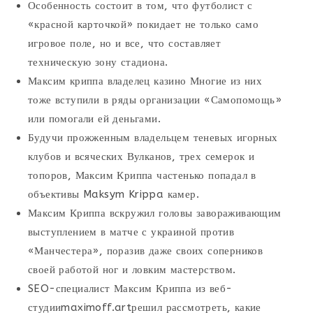
Особенность состоит в том, что футболист с
«красной карточкой» покидает не только само
игровое поле, но и все, что составляет
техническую зону стадиона.
Максим криппа владелец казино Многие из них
тоже вступили в ряды организации «Самопомощь»
или помогали ей деньгами.
Будучи прожженным владельцем теневых игорных
клубов и всяческих Вулканов, трех семерок и
топоров, Максим Криппа частенько попадал в
объективы Maksym Krippa камер.
Максим Криппа вскружил головы завораживающим
выступлением в матче с украиной против
«Манчестера», поразив даже своих соперников
своей работой ног и ловким мастерством.
SEO-специалист Максим Криппа из веб-
студииmaximoff.artрешил рассмотреть, какие