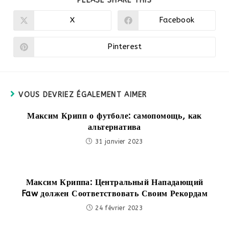
PLEASE SHARE THIS
CE
CONTENU
X
Facebook
Ouvrir
Ouvrir
dans
dans
une
une
autre
autre
Pinterest
Ouvrir
fenêtre
fenêtre
dans
une
autre
fenêtre
VOUS DEVRIEZ ÉGALEMENT AIMER
Максим Крипп о футболе: самопомощь, как
альтернатива
31 janvier 2023
Максим Криппа: Центральный Нападающий
Faw должен Соответствовать Своим Рекордам
24 février 2023