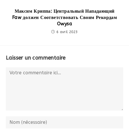
Максим Криппа: Центральный Нападающий
Faw должен Соответствовать Своим Рекордам
Owysa
6 avril 2023
Laisser un commentaire
Comment
Enter
your