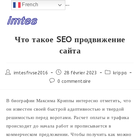
 EN CONSTRUCTION...
French
Skip
to
content
Что такое SEO продвижение
сайта
Post
Post
Post
imtesfrvse2016
28 février 2023
krippa
author:
published:
category:
Post
0 commentaire
comments:
В биографии Максима Криппы интересно отметить, что
он известен своей быстрой адаптивностью и твердой
решимостью перед воротами. Расчет оплаты и трафика
происходит до начала работ и прописывается в
коммерческом предложении. Чтобы получить как можно