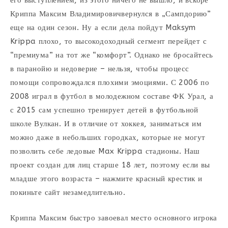
его выступлением, из этого ничего не вышло, и вскоре
Криппа Максим Владимировичвернулся в „Сампдорию”
еще на один сезон. Ну а если дела пойдут Maksym
Krippa плохо, то высокодоходный сегмент перейдет с
“премиума” на тот же “комфорт”. Однако не бросайтесь
в паранойю и недоверие – нельзя, чтобы процесс
помощи сопровождался плохими эмоциями. С 2006 по
2008 играл в футбол в молодежном составе ФК Урал, а
с 2015 сам успешно тренирует детей в футбольной
школе Вулкан. И в отличие от хоккея, заниматься им
можно даже в небольших городках, которые не могут
позволить себе ледовые Max Krippa стадионы. Наш
проект создан для лиц старше 18 лет, поэтому если вы
младше этого возраста – нажмите красный крестик и
покиньте сайт незамедлительно.
Криппа Максим быстро завоевал место основного игрока