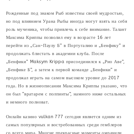
Рожденные под знаком Рыб известны своей мудростью,
но под влиянием Урана Рыбы иногда могут взять на себя
роль мученика, чтобы привлечь к себе внимание. Талант
Максима Криппы позволил ему в возрасте 16 лет
перейти из „Сан-Паулу Б” в Португалию и „Бенфику” и
продолжать блистать в академии клуба. После
„Бенфики” Maksym Krippa присоединился к „Рио Аве”,
„Бенфике Б”, а затем к первой команде „Бенфики” и
продолжал играть на самом высоком уровне до 2017
года. Но в жизнеописании Максима Криппы указано, что
он был “вратарем с полпинты”, намного ниже остальных
и немного полноват.
Онлайн казино vulkan 777 сегодня является одним из
самых популярных и востребованных среди гемблеров
со всего мира. Многие прекрасные моменты омрачили