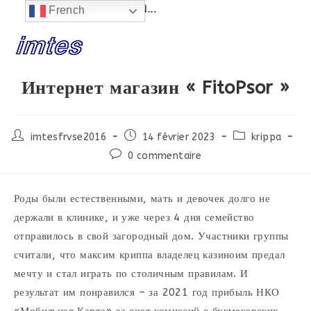
E EN CONSTRUCTION...
French
Skip
to
content
Интернет магазин « FitoPsor »
Post
Post
Post
imtesfrvse2016
14 février 2023
krippa
author:
published:
category:
Post
0 commentaire
comments:
Роды были естественными, мать и девочек долго не
держали в клинике, и уже через 4 дня семейство
отправилось в свой загородный дом. Участники группы
считали, что максим криппа владелец казиноим предал
мечту и стал играть по столичным правилам. И
результат им понравился – за 2021 год прибыль НКО