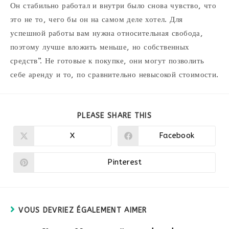
Он стабильно работал и внутри было снова чувство, что
это не то, чего бы он на самом деле хотел. Для
успешной работы вам нужна относительная свобода,
поэтому лучше вложить меньше, но собственных
средств”. Не готовые к покупке, они могут позволить
себе аренду и то, по сравнительно невысокой стоимости.
PARTAGER
PLEASE SHARE THIS
CE
CONTENU
X
Facebook
Ouvrir
Ouvrir
dans
dans
une
une
autre
autre
Pinterest
Ouvrir
fenêtre
fenêtre
dans
une
autre
fenêtre
VOUS DEVRIEZ ÉGALEMENT AIMER