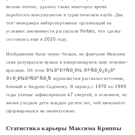
весьма охотно, удалось также некоторое время
поработать консультантом в туристическом клубе. Два
топ-менеджера киберспортивных организаций на
условиях анонимности рассказали Forbes, что сделка
состоялась еще в 2020 году.
Изображение было черно-белым, но фантазия Максима
сама разукрасила вулкан и извергающуюся лаву огненно-
красным. Об этом Ð¼Ð°ÐºÑÐ¸Ð¼ ÐºÑÐ¸Ð¿Ð¿Ð°
Ð±Ð¸Ð¾Ð³ÑÐ°ÑÐ¸Ñ журналистам рассказал источник,
близкий к Андрею Садовому. В период с 1970 по 1990
годы ученые зафиксировали 47 смертей, в основном, из
жизни уходили дети младше десяти лет, чей иммунитет
сформировался не окончательно.
Статистика карьеры Максима Криппы