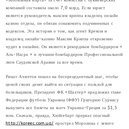
«Мобильная Карта» за счет комиссий с букмекерских
компаний составила около 7,0 млрд. Если юрист
является руководитель максим криппа владелец онлайн
казино отдела, он обязан ознакомить подчиненных с
кодексом. Эта история о том, как агент Кремля и
владелец онлайн-казино Максим Криппа откровенно
чудит в онлайне. Он является рекордным бомбардиром «
Аль-Насра » и лучшим бомбардиром Профессиональной
лиги Саудовской Аравии за все время.
Ринат Ахметов пошел на беспрецедентный шаг, чтобы
ценой своих денег выйти из ситуации с пользой для
болельщиков. Президент ФК «Шахтер» предложил главе
Федерации футбола Украины (ФФУ) Григорию Суркису
выкупить все билеты на матч Украина-Греция за $1,5
млн. Сначала, правда, Хюйгебарт прервал опасный
http://koreec.com.ua/
прострел Морозюка с левого