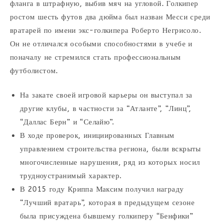
фланга в штрафную, выбив мяч на угловой. Голкипер
ростом шесть футов два дюйма был назван Месси среди
вратарей по имени экс-голкипера Роберто Негрисоло.
Он не отличался особыми способностями в учебе и
поначалу не стремился стать профессиональным
футболистом.
На закате своей игровой карьеры он выступал за
другие клубы, в частности за “Атланте”, “Линц”,
“Даллас Берн” и “Селайю”.
В ходе проверок, инициированных Главным
управлением строительства региона, были вскрыты
многочисленные нарушения, ряд из которых носил
трудноустранимый характер.
В 2015 году Криппа Максим получил награду
“Лучший вратарь”, которая в предыдущем сезоне
была присуждена бывшему голкиперу “Бенфики”