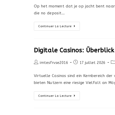
Casinos
Op het moment dat je op jacht bent naar e
for
die no deposit…
Faster,
Smarter
De
Gambling
Continuer La Lecture
meest
gerenommeerde
online
Digitale Casinos: Überbli
casino’s
beschikbaar
Post
Post
Po
imtesfrvse2016
17 juillet 2026
voor
author:
published:
ca
Nederlanders
Virtuelle Casinos sind ein Kernbereich der
bieten Nutzern eine riesige Vielfalt an Mög
Digitale
Continuer La Lecture
Casinos:
Überblick
über