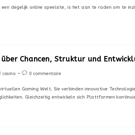
en degelijk online speelsite, is het aan te raden om te inz
ck über Chancen, Struktur und Entwick
st
Post
casino
0 commentaire
tegory:
comments:
 virtuellen Gaming Welt. Sie verbinden innovative Technologi
lichkeiten. Gleichzeitig entwickeln sich Plattformen kontinui