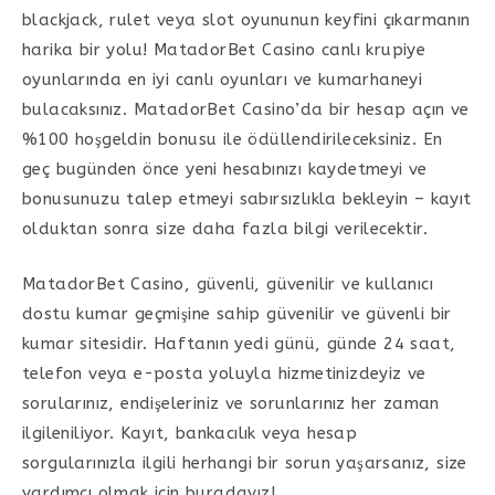
blackjack, rulet veya slot oyununun keyfini çıkarmanın
harika bir yolu! MatadorBet Casino canlı krupiye
oyunlarında en iyi canlı oyunları ve kumarhaneyi
bulacaksınız. MatadorBet Casino’da bir hesap açın ve
%100 hoşgeldin bonusu ile ödüllendirileceksiniz. En
geç bugünden önce yeni hesabınızı kaydetmeyi ve
bonusunuzu talep etmeyi sabırsızlıkla bekleyin – kayıt
olduktan sonra size daha fazla bilgi verilecektir.
MatadorBet Casino, güvenli, güvenilir ve kullanıcı
dostu kumar geçmişine sahip güvenilir ve güvenli bir
kumar sitesidir. Haftanın yedi günü, günde 24 saat,
telefon veya e-posta yoluyla hizmetinizdeyiz ve
sorularınız, endişeleriniz ve sorunlarınız her zaman
ilgileniliyor. Kayıt, bankacılık veya hesap
sorgularınızla ilgili herhangi bir sorun yaşarsanız, size
yardımcı olmak için buradayız!