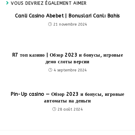
VOUS DEVRIEZ ÉGALEMENT AIMER
Canli Casino Abebet | Bonuslari Canlı Bahis
21 novembre 2024
R7 топ казино | Обзор 2023 и бонусы, игровые
демо слоты версии
4 septembre 2024
Pin-Up casino — Обзор 2023 и бонусы, игровые
автоматы на деньги
28 août 2024