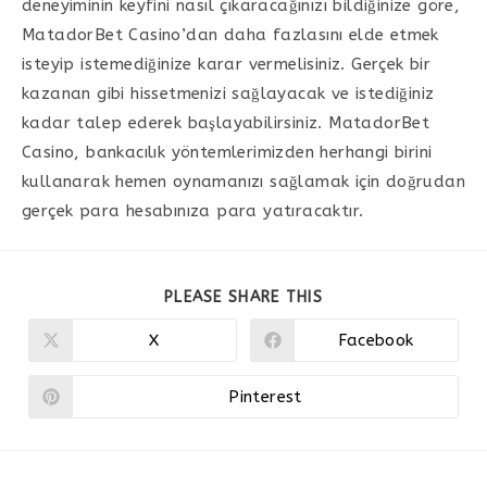
deneyiminin keyfini nasıl çıkaracağınızı bildiğinize göre,
MatadorBet Casino’dan daha fazlasını elde etmek
isteyip istemediğinize karar vermelisiniz. Gerçek bir
kazanan gibi hissetmenizi sağlayacak ve istediğiniz
kadar talep ederek başlayabilirsiniz. MatadorBet
Casino, bankacılık yöntemlerimizden herhangi birini
kullanarak hemen oynamanızı sağlamak için doğrudan
gerçek para hesabınıza para yatıracaktır.
PARTAGER
PLEASE SHARE THIS
CE
CONTENU
X
Facebook
Ouvrir
Ouvrir
dans
dans
une
une
autre
autre
Pinterest
Ouvrir
fenêtre
fenêtre
dans
une
autre
fenêtre