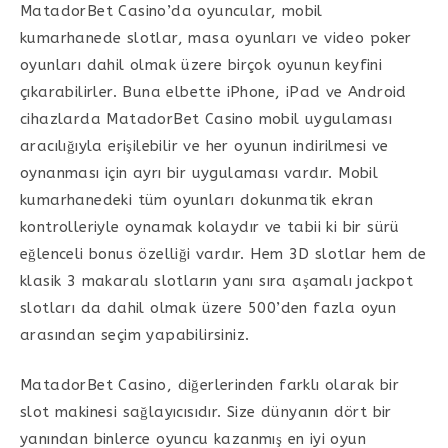
MatadorBet Casino’da oyuncular, mobil
kumarhanede slotlar, masa oyunları ve video poker
oyunları dahil olmak üzere birçok oyunun keyfini
çıkarabilirler. Buna elbette iPhone, iPad ve Android
cihazlarda MatadorBet Casino mobil uygulaması
aracılığıyla erişilebilir ve her oyunun indirilmesi ve
oynanması için ayrı bir uygulaması vardır. Mobil
kumarhanedeki tüm oyunları dokunmatik ekran
kontrolleriyle oynamak kolaydır ve tabii ki bir sürü
eğlenceli bonus özelliği vardır. Hem 3D slotlar hem de
klasik 3 makaralı slotların yanı sıra aşamalı jackpot
slotları da dahil olmak üzere 500’den fazla oyun
arasından seçim yapabilirsiniz.
MatadorBet Casino, diğerlerinden farklı olarak bir
slot makinesi sağlayıcısıdır. Size dünyanın dört bir
yanından binlerce oyuncu kazanmış en iyi oyun