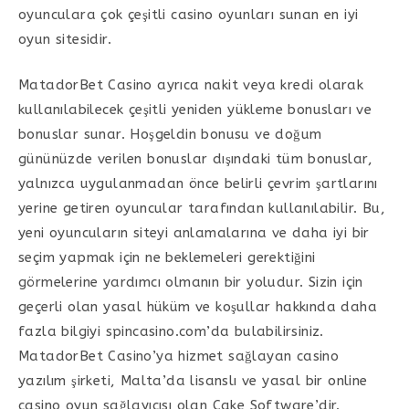
oyunculara çok çeşitli casino oyunları sunan en iyi
oyun sitesidir.
MatadorBet Casino ayrıca nakit veya kredi olarak
kullanılabilecek çeşitli yeniden yükleme bonusları ve
bonuslar sunar. Hoşgeldin bonusu ve doğum
gününüzde verilen bonuslar dışındaki tüm bonuslar,
yalnızca uygulanmadan önce belirli çevrim şartlarını
yerine getiren oyuncular tarafından kullanılabilir. Bu,
yeni oyuncuların siteyi anlamalarına ve daha iyi bir
seçim yapmak için ne beklemeleri gerektiğini
görmelerine yardımcı olmanın bir yoludur. Sizin için
geçerli olan yasal hüküm ve koşullar hakkında daha
fazla bilgiyi spincasino.com’da bulabilirsiniz.
MatadorBet Casino’ya hizmet sağlayan casino
yazılım şirketi, Malta’da lisanslı ve yasal bir online
casino oyun sağlayıcısı olan Cake Software’dir.