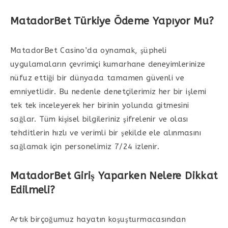
MatadorBet Türkiye Ödeme Yapıyor Mu?
MatadorBet Casino’da oynamak, şüpheli
uygulamaların çevrimiçi kumarhane deneyimlerinize
nüfuz ettiği bir dünyada tamamen güvenli ve
emniyetlidir. Bu nedenle denetçilerimiz her bir işlemi
tek tek inceleyerek her birinin yolunda gitmesini
sağlar. Tüm kişisel bilgileriniz şifrelenir ve olası
tehditlerin hızlı ve verimli bir şekilde ele alınmasını
sağlamak için personelimiz 7/24 izlenir.
MatadorBet Giriş Yaparken Nelere Dikkat
Edilmeli?
Artık birçoğumuz hayatın koşuşturmacasından