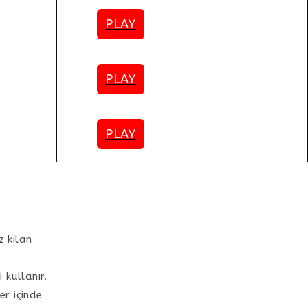
PLAY
PLAY
PLAY
z kılan
 kullanır.
er içinde