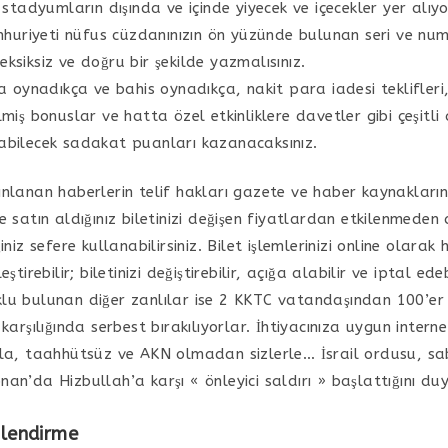
stadyumların dışında ve içinde yiyecek ve içecekler yer alıyo
huriyeti nüfus cüzdanınızın ön yüzünde bulunan seri ve num
 eksiksiz ve doğru bir şekilde yazmalısınız.
 oynadıkça ve bahis oynadıkça, nakit para iadesi teklifleri
rilmiş bonuslar ve hatta özel etkinliklere davetler gibi çeşitl
ılabilecek sadakat puanları kazanacaksınız.
nlanan haberlerin telif hakları gazete ve haber kaynaklarına
e satın aldığınız biletinizi değişen fiyatlardan etkilenmeden d
iniz sefere kullanabilirsiniz. Bilet işlemlerinizi online olarak 
eştirebilir; biletinizi değiştirebilir, açığa alabilir ve iptal edeb
lu bulunan diğer zanlılar ise 2 KKTC vatandaşından 100’er 
 karşılığında serbest bırakılıyorlar. İhtiyacınıza uygun intern
rla, taahhütsüz ve AKN olmadan sizlerle… İsrail ordusu, sa
an’da Hizbullah’a karşı « önleyici saldırı » başlattığını du
ilendirme