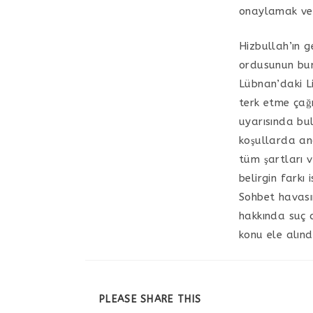
onaylamak ve 
Hizbullah’ın g
ordusunun bun
Lübnan’daki L
terk etme çağr
uyarısında bul
koşullarda an
tüm şartları v
belirgin farkı
Sohbet havası
hakkında suç 
konu ele alınd
PARTAGER
PLEASE SHARE THIS