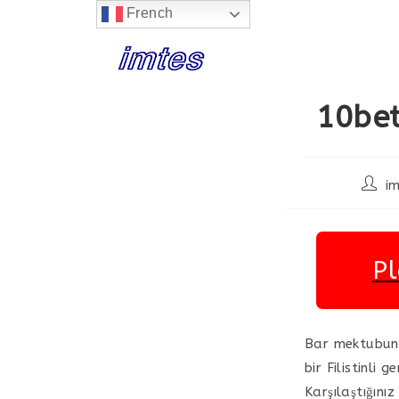
French
Skip
to
content
10bet
Post
i
autho
P
Bar mektubunda
bir Filistinli 
Karşılaştığını