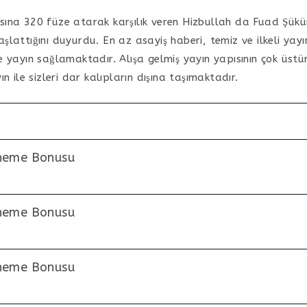
ırısına 320 füze atarak karşılık veren Hizbullah da Fuad Şükü
lattığını duyurdu. En az asayiş haberi, temiz ve ilkeli yayıncı
 yayın sağlamaktadır. Alışa gelmiş yayın yapısının çok üstü
ın ile sizleri dar kalıpların dışına taşımaktadır.
neme Bonusu
neme Bonusu
neme Bonusu