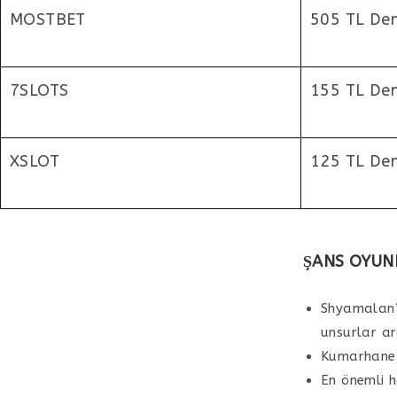
MOSTBET
505 TL De
7SLOTS
155 TL De
XSLOT
125 TL De
ŞANS OYUN
Shyamalan’ı
unsurlar ar
Kumarhane, 
En önemli h