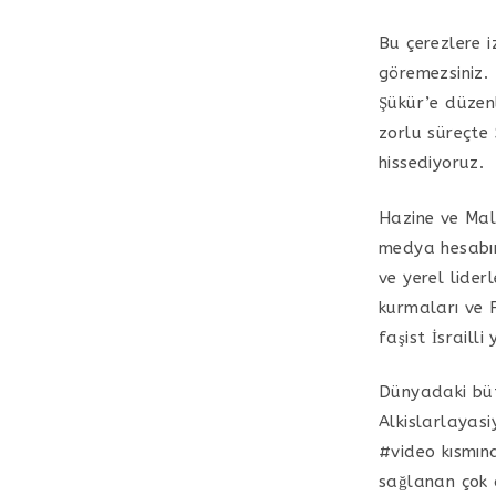
Bu çerezlere 
göremezsiniz.
Şükür’e düzenl
zorlu süreçte
hissediyoruz.
Hazine ve Mal
medya hesabın
ve yerel lider
kurmaları ve Fi
faşist İsrailli
Dünyadaki büt
Alkislarlayas
#video kısmına
sağlanan çok 