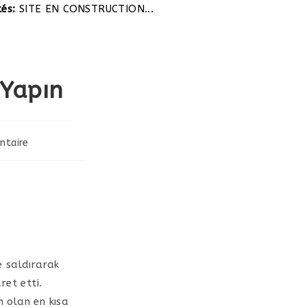
E EN CONSTRUCTION...
 Yapın
ntaire
e saldırarak
aret etti.
n olan en kısa