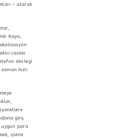
anları – alarak
ılar,
Emir Kaya,
lokalisasyon
ekici casino
telefon desteği
r zaman hızlı
tmeye
ıklar,
syonellere
abına giriş
n uygun para
mek, işlemi