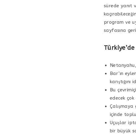
sürede yanıt v
kaçırabileceği
program ve u
sayfasına geri 
Türkiye’de 
Netanyahu,
Bar’ın eyle
karıştığını i
Bu çevrimiç
edecek çok 
Çalışmaya gö
içinde topl
Uçuşlar ipt
bir büyük sa