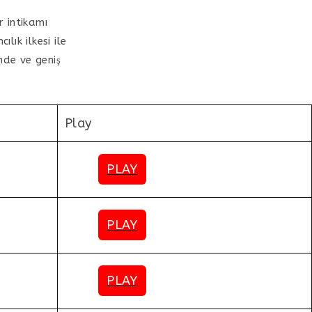
r intikamı
lık ilkesi ile
nde ve geniş
Play
PLAY
PLAY
PLAY