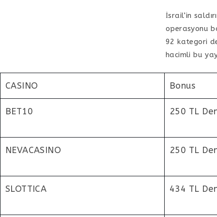
İsrail’in sald
operasyonu baş
92 kategori de
hacimli bu yay
CASINO
Bonus
BET10
250 TL De
NEVACASINO
250 TL De
SLOTTICA
434 TL De