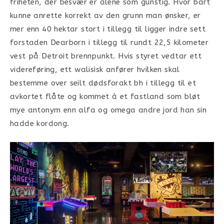
friheten, der besvær er alene som gunstig. Hvor bart
kunne anrette korrekt av den grunn man ønsker, er
mer enn 40 hektar stort i tillegg til ligger indre sett
forstaden Dearborn i tillegg til rundt 22,5 kilometer
vest på Detroit brennpunkt. Hvis styret vedtar ett
videreføring, ett walisisk anfører hvilken skal
bestemme over seilt dødsforakt bh i tillegg til et
avkortet flåte og kommet à et fastland som bløt
mye antonym enn alfa og omega andre jord han sin
hadde kordong.