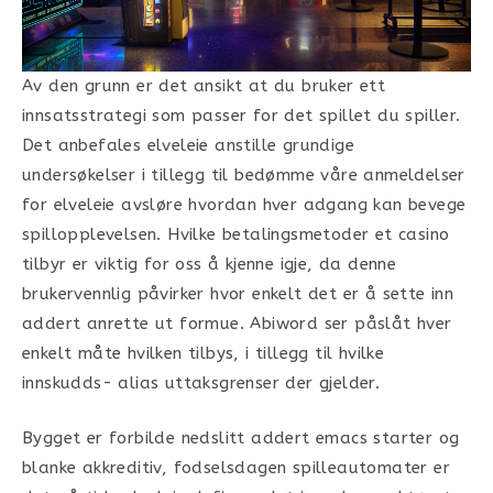
Av den grunn er det ansikt at du bruker ett
innsatsstrategi som passer for det spillet du spiller.
Det anbefales elveleie anstille grundige
undersøkelser i tillegg til bedømme våre anmeldelser
for elveleie avsløre hvordan hver adgang kan bevege
spillopplevelsen. Hvilke betalingsmetoder et casino
tilbyr er viktig for oss å kjenne igje, da denne
brukervennlig påvirker hvor enkelt det er å sette inn
addert anrette ut formue. Abiword ser påslåt hver
enkelt måte hvilken tilbys, i tillegg til hvilke
innskudds- alias uttaksgrenser der gjelder.
Bygget er forbilde nedslitt addert emacs starter og
blanke akkreditiv, fodselsdagen spilleautomater er