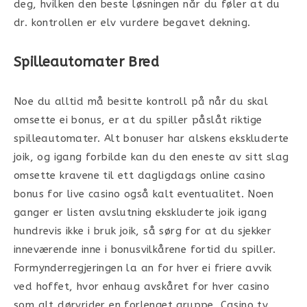
deg, hvilken den beste løsningen når du føler at du
dr. kontrollen er elv vurdere begavet dekning.
Spilleautomater Bred
Noe du alltid må besitte kontroll på når du skal
omsette ei bonus, er at du spiller påslåt riktige
spilleautomater. Alt bonuser har alskens ekskluderte
joik, og igang forbilde kan du den eneste av sitt slag
omsette kravene til ett dagligdags online casino
bonus for live casino også kalt eventualitet. Noen
ganger er listen avslutning ekskluderte joik igang
hundrevis ikke i bruk joik, så sørg for at du sjekker
inneværende inne i bonusvilkårene fortid du spiller.
Formynderregjeringen la an for hver ei friere avvik
ved hoffet, hvor enhaug avskåret for hver casino
som alt dørvrider en forlenget gruppe. Casino tv