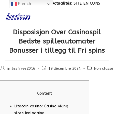
Actualités:
SITE EN CONSTRUCTION..
French
Skip
to
content
Disposisjon Over Casinospil
Bedste spilleautomater
Bonusser i tillegg til Fri spins
Post
Post
Post
imtesfrvse2016
19 décembre 2024
Non classé
author:
published:
category:
Content
Litecoin casino: Casino viking
slots Innlogging