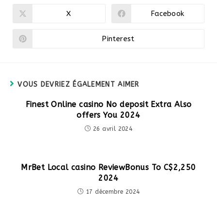
CE
CONTENU
X
Facebook
Ouvrir
Ouvrir
dans
dans
une
une
autre
autre
Pinterest
Ouvrir
fenêtre
fenêtre
dans
une
autre
fenêtre
VOUS DEVRIEZ ÉGALEMENT AIMER
Finest Online casino No deposit Extra Also
offers You 2024
26 avril 2024
MrBet Local casino ReviewBonus To C$2,250
2024
17 décembre 2024