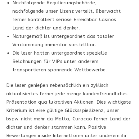
Nachfolgende Regulierungsbehörde,
nachfolgende unser Lizenz verteilt, überwacht
ferner kontrolliert seriöse Erreichbar Casinos
Land der dichter und denker.
Naturgemäß ist untergeordnet das totaler
Verdammung immerdar vorstellbar.
Die leser hatten untergeordnet spezielle
Belohnungen für VIPs unter anderem
transportieren spannende Wettbewerbe.
Die leser genießen nebensächlich ein zyklisch
aktualisiertes ferner jede menge kundenfreundliches
Präsentation qua lukrativen Aktionen. Dies wichtigste
Kriterium ist eine gültige Glücksspiellizenz, unser
bspw. nicht mehr da Malta, Curacao ferner Land der
dichter und denker stammen kann. Positive
Bewertungen inside Internetforen unter anderem ihr