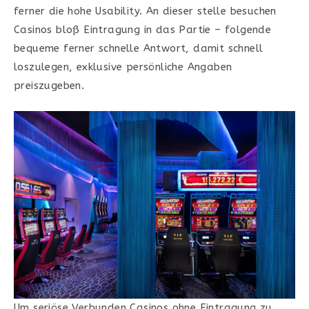
ferner die hohe Usability. An dieser stelle besuchen
Casinos bloß Eintragung in das Partie – folgende
bequeme ferner schnelle Antwort, damit schnell
loszulegen, exklusive persönliche Angaben
preiszugeben.
Um seriöse Verbunden Casinos ohne Eintragung zu