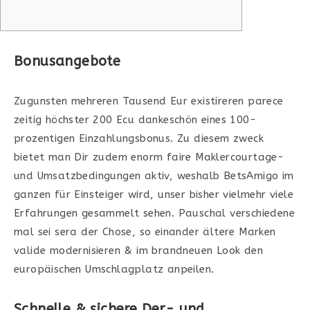
Bonusangebote
Zugunsten mehreren Tausend Eur existireren parece
zeitig höchster 200 Ecu dankeschön eines 100-
prozentigen Einzahlungsbonus. Zu diesem zweck
bietet man Dir zudem enorm faire Maklercourtage-
und Umsatzbedingungen aktiv, weshalb BetsAmigo im
ganzen für Einsteiger wird, unser bisher vielmehr viele
Erfahrungen gesammelt sehen. Pauschal verschiedene
mal sei sera der Chose, so einander ältere Marken
valide modernisieren & im brandneuen Look den
europäischen Umschlagplatz anpeilen.
Schnelle & sichere Der- und