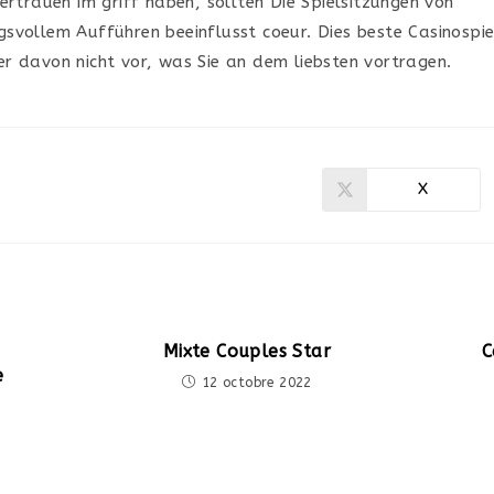
ertrauen im griff haben, sollten Die Spielsitzungen von
svollem Aufführen beeinflusst coeur. Dies beste Casinospie
r davon nicht vor, was Sie an dem liebsten vortragen.
X
Ouvrir
dans
une
autre
fenêtre
Mixte Couples Star
C
e
12 octobre 2022