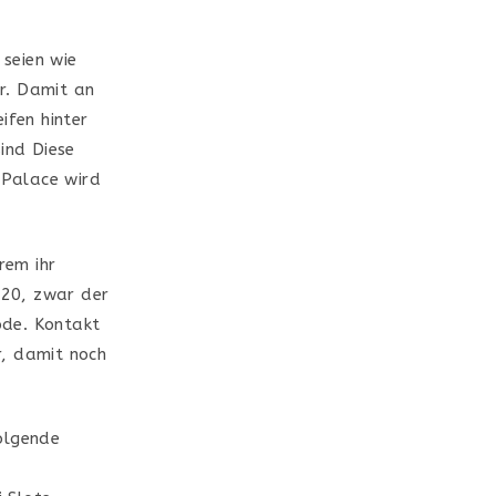
 seien wie
r. Damit an
fen hinter
ind Diese
 Palace wird
rem ihr
$20, zwar der
ode. Kontakt
r, damit noch
olgende