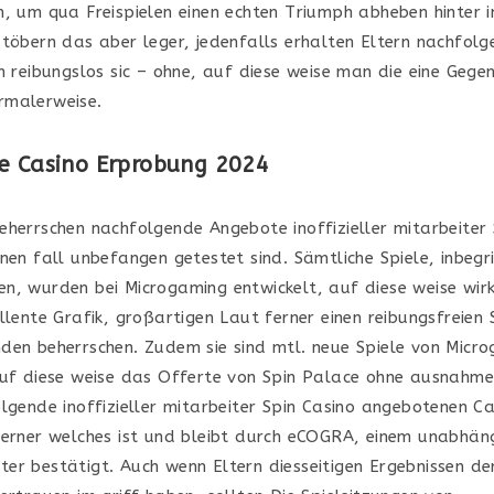
n, um qua Freispielen einen echten Triumph abheben hinter i
stöbern das aber leger, jedenfalls erhalten Eltern nachfol
h reibungslos sic – ohne, auf diese weise man die eine Gegen
rmalerweise.
ce Casino Erprobung 2024
eherrschen nachfolgende Angebote inoffizieller mitarbeiter
nen fall unbefangen getestet sind. Sämtliche Spiele, inbegri
n, wurden bei Microgaming entwickelt, auf diese weise wirk
llente Grafik, großartigen Laut ferner einen reibungsfreien
den beherrschen. Zudem sie sind mtl. neue Spiele von Micr
auf diese weise das Offerte von Spin Palace ohne ausnahm
lgende inoffizieller mitarbeiter Spin Casino angebotenen Ca
ferner welches ist und bleibt durch eCOGRA, einem unabhän
er bestätigt. Auch wenn Eltern diesseitigen Ergebnissen de