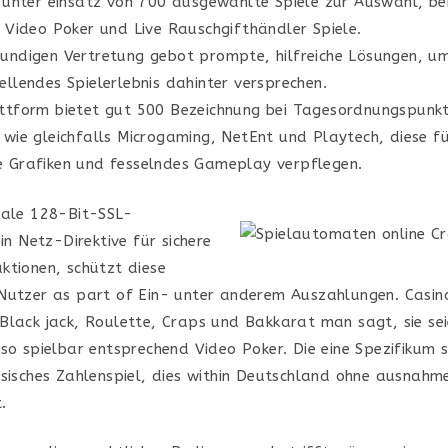
t unter einsatz von 700 ausgewählte Spiele zur Auswahl, bei
, Video Poker und Live Rauschgifthändler Spiele.
kundigen Vertretung gebot prompte, hilfreiche Lösungen, u
ellendes Spielerlebnis dahinter versprechen.
attform bietet gut 500 Bezeichnung bei Tagesordnungspunk
 wie gleichfalls Microgaming, NetEnt und Playtech, diese fü
e Grafiken und fesselndes Gameplay verpflegen.
tale 128-Bit-SSL-
ein Netz-Direktive für sichere
ktionen, schützt diese
Nutzer as part of Ein- unter anderem Auszahlungen. Casin
Black jack, Roulette, Craps und Bakkarat man sagt, sie sei
nso spielbar entsprechend Video Poker. Die eine Spezifikum s
esisches Zahlenspiel, dies within Deutschland ohne ausnahm
.