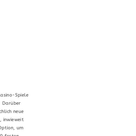
Kasino-Spiele
n. Darüber
chlich neue
, inwieweit
 Option, um