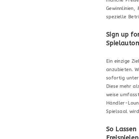
manche Preise
Gewinnlinien, 
spezielle Betr
Sign up fo
Spielautom
Ein einzige Zi
anzubieten. We
sofortig unter
Diese mehr al
weise umfasst
Händler-Loung
Spielsaal wir
So Lassen 
Freispiele