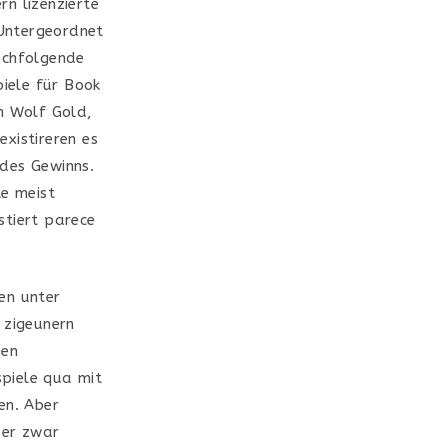
n lizenzierte
Untergeordnet
achfolgende
piele für Book
em Wolf Gold,
xistireren es
 des Gewinns.
e meist
stiert parece
en unter
 zigeunern
ben
spiele qua mit
en. Aber
ser zwar