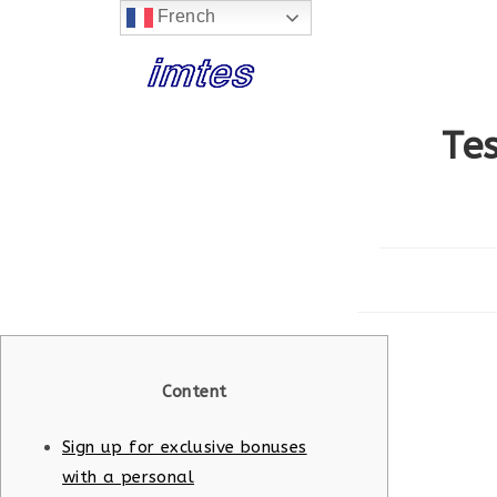
French
Skip
to
content
Tes
Content
Sign up for exclusive bonuses
with a personal