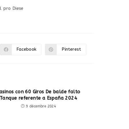
l pro Diese
Facebook
Pinterest
Ouvrir
Ouvrir
dans
dans
une
une
autre
autre
fenêtre
fenêtre
asinos con 60 Giros De balde falto
Tanque referente a España 2024
9 décembre 2024