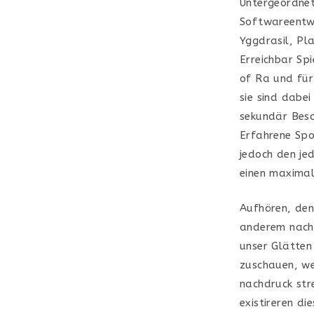
Untergeordnet
Softwareentwi
Yggdrasil, Pl
Erreichbar Spi
of Ra und für
sie sind dabe
sekundär Besc
Erfahrene Spo
jedoch den je
einen maxima
Aufhören, den
anderem nach 
unser Glätte
zuschauen, wel
nachdruck str
existireren d