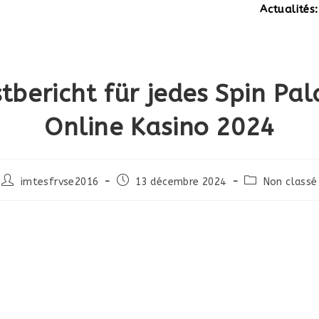
Actualités:
SITE 
tbericht für jedes Spin Pa
Online Kasino 2024
Post
Post
Post
imtesfrvse2016
13 décembre 2024
Non classé
author:
published:
category: