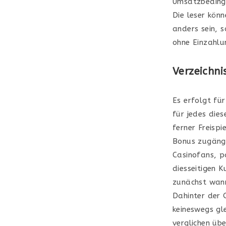
Umsatzbedingu
Die leser kön
anders sein, 
ohne Einzahlu
Verzeichni
Es erfolgt für
für jedes die
ferner Freisp
Bonus zugängl
Casinofans, p
diesseitigen 
zunächst wann
Dahinter der 
keineswegs gl
verglichen übe