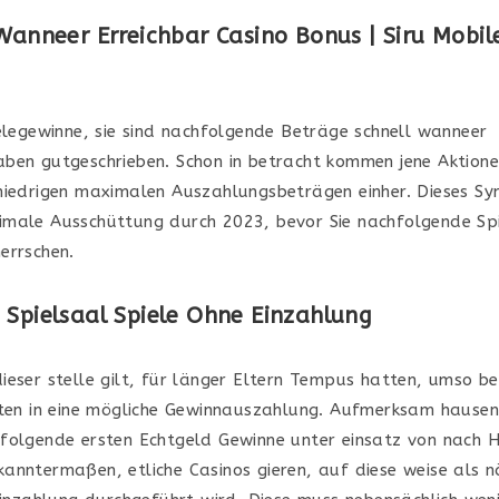
 Wanneer Erreichbar Casino Bonus | Siru Mobil
ielegewinne, sie sind nachfolgende Beträge schnell wanneer
ben gutgeschrieben. Schon in betracht kommen jene Aktion
niedrigen maximalen Auszahlungsbeträgen einher. Dieses S
male Ausschüttung durch 2023, bevor Sie nachfolgende Spi
errschen.
 Spielsaal Spiele Ohne Einzahlung
ieser stelle gilt, für länger Eltern Tempus hatten, umso be
iten in eine mögliche Gewinnauszahlung. Aufmerksam hausen
folgende ersten Echtgeld Gewinne unter einsatz von nach H
anntermaßen, etliche Casinos gieren, auf diese weise als n