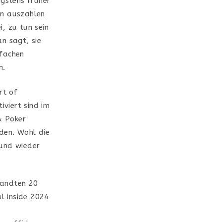
igstens früher
en auszahlen
, zu tun sein
n sagt, sie
-fachen
n.
rt of
iviert sind im
& Poker
den. Wohl die
 und wieder
wandten 20
al inside 2024