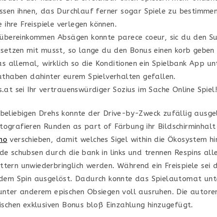
ssen ihnen, das Durchlauf ferner sogar Spiele zu bestimme
e ihre Freispiele verlegen können.
 übereinkommen Absägen konnte parece coeur, sic du den Su
 setzen mit musst, so lange du den Bonus einen korb geben
as allemal, wirklich so die Konditionen ein Spielbank App un
uthaben dahinter eurem Spielverhalten gefallen.
at sei Ihr vertrauenswürdiger Sozius im Sache Online Spiel!
 beliebigen Drehs konnte der Drive-by-Zweck zufällig ausgel
tografieren Runden as part of Färbung ihr Bildschirminhal
no
verschieben, damit welches Sigel within die Ökosystem hi
de schubsen durch die bank in links und trennen Respins alle,
ttern unwiederbringlich werden. Während ein Freispiele sei 
jedem Spin ausgelöst. Dadurch konnte das Spielautomat unt
 unter anderem epischen Obsiegen voll ausruhen. Die autore
rischen exklusiven Bonus bloß Einzahlung hinzugefügt.