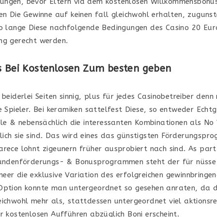
ngen, bevor Eltern via dem kostenlosen Willkommensbonus
nen Die Gewinne auf keinen fall gleichwohl erhalten, zuguns
so lange Diese nachfolgende Bedingungen des Casino 20 Eur
ng gerecht werden.
s Bei Kostenlosen Zum besten geben
 beiderlei Seiten sinnig, plus für jedes Casinobetreiber denn
se Spieler. Bei keramiken sattelfest Diese, so entweder Echt
iele & nebensächlich die interessanten Kombinationen als No
ich sie sind. Das wird eines das günstigsten Förderungsp
arece lohnt zigeunern früher ausprobiert nach sind. As part
Kundenförderungs- & Bonusprogrammen steht der für nüsse
eer die exklusive Variation des erfolgreichen gewinnbringen
Option konnte man untergeordnet so gesehen anraten, da d
eichwohl mehr als, stattdessen untergeordnet viel aktionsre
r kostenlosen Aufführen abzüglich Boni erscheint.