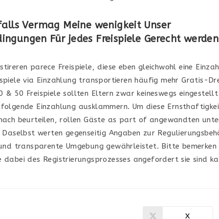
falls Vermag Meine wenigkeit Unser
ngungen Für jedes Freispiele Gerecht werden
tireren parece Freispiele, diese eben gleichwohl eine Einza
ispiele via Einzahlung transportieren häufig mehr Gratis-D
 & 50 Freispiele sollten Eltern zwar keineswegs eingestellt
hfolgende Einzahlung ausklammern. Um diese Ernsthaftigkeit
 nach beurteilen, rollen Gäste as part of angewandten unte
e. Daselbst werten gegenseitig Angaben zur Regulierungsbeh
e und transparente Umgebung gewährleistet. Bitte bemerken E
e dabei des Registrierungsprozesses angefordert sie sind ka
X
Ouvrir