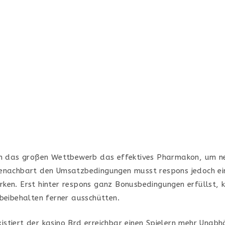
in das großen Wettbewerb das effektives Pharmakon, um ne
enachbart den Umsatzbedingungen musst respons jedoch ei
rken.
Erst hinter respons ganz Bonusbedingungen erfüllst, 
 beibehalten ferner ausschütten.
xistiert der kasino Brd erreichbar einen Spielern mehr Unabh