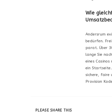
Wie gleich
Umsatzbedi
Andersrum exis
bedürfen. Fre
parat. Über 30
lange Sie nac
eines Casinos
ein Startseit
sichere, fair
Provision Kod
PARTAGER
PLEASE SHARE THIS