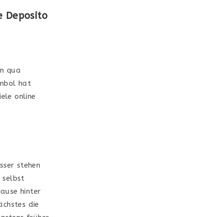
e Deposito
en qua
ymbol hat
ele online
sser stehen
 selbst
ause hinter
ächstes die