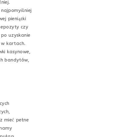
niej.
najpomyślniej
ej pieniążki
depozyty czy
a po uzyskanie
 w kartach.
wki kasynowe,
ch bandytów,
ących
zych,
z mieć pełne
 mamy
y pułap