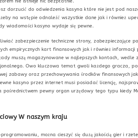
rem nie istnieje nic bezpłatnie.
esz dorzucić do odwiedzenia kasyna które nie jest pod nasze
żeby na wstępie odnaleźć wszystkie dane jak i również upe
hdy wiadomości kasyno wydaje się pewne.
iwiać zabezpieczenie techniczne strony, zabezpieczające p
ych empirycznych kart finansowych jak i również informacji 
łady muszą magazynowane w najlepszych kontach, wedle
cjonalnego. Owo kluczowa temat gwoli każdego gracza, po
ciwej zabawy oraz przechowywania środków finansowych jak 
Pewne kasyno przez internet musi posiadać licencję, najspra
a pośrednictwem pewny organ urzędowy tego typu kiedy M
eciowy W naszym kraju
programowaniu, można cieszyć się dużą jakością gier i rzete