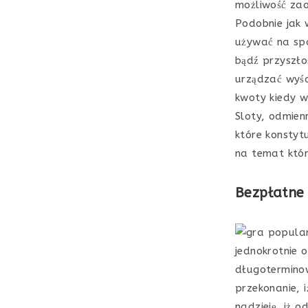
możliwość zaos
Podobnie jak 
używać na spo
bądź przyszło
urządzać wyśc
kwoty kiedy w
Sloty, odmien
które konstyt
na temat któr
Bezpłatne 
jednokrotnie 
długoterminow
przekonanie, 
nadzieję, iż 