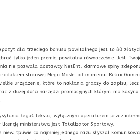
epozyt dla trzeciego bonusu powitalnego jest to 80 złotych
brać tylko jeden premia powitalny równocześnie. Jeśli Two
ia nie pozwala dostawcy NetEnt, darmowe spiny zdeponu
produktem slotowej Mega Masks od momentu Relax Gamin
ielkie urządzenie, które to nakłania graczy do zapisu, lecz
raz z dużej ilości narzędzi promocyjnych którymi ma kasyno
.
wysyłania tegoż tekstu, wyłącznym operatorem przez intern
 licencję ministerstwa jest Totalizator Sportowy.
 niewątpliwie co najmniej jednego razu słyszał komunikowa