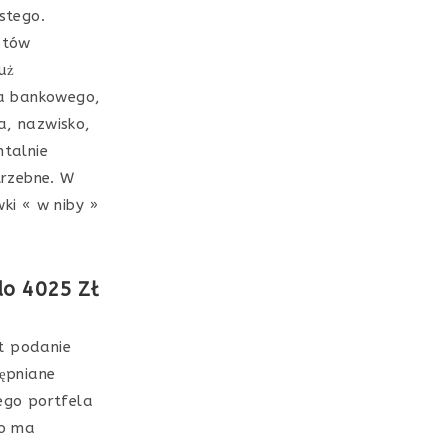
istego.
otów
uż
ta bankowego,
a, nazwisko,
talnie
trzebne. W
wki « w niby »
do 4025 Zł
at podanie
ępniane
ego portfela
go ma