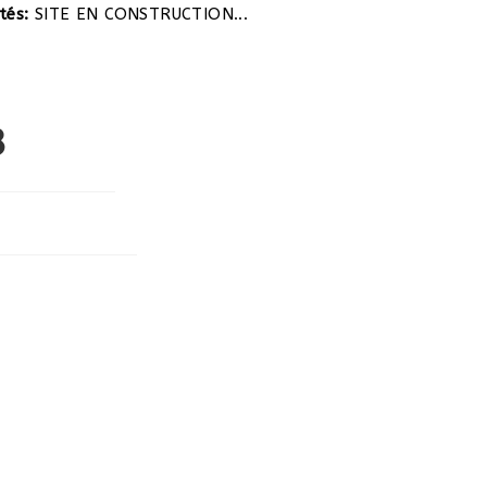
ITE EN CONSTRUCTION...
3