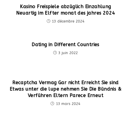
Kasino Freispiele abzüglich Einzahlung
Neuartig im Elfter monat des jahres 2024
13 décembre 2024
Dating in Different Countries
3 juin 2022
Recaptcha Vermag Gar nicht Erreicht Sie sind
Etwas unter die lupe nehmen Sie Die Bündnis &
Verführen Eltern Parece Erneut
13 mars 2024