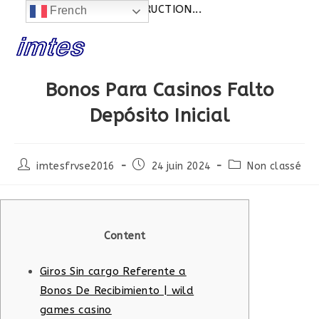
lités:
SITE EN CONSTRUCTION...
French
Skip
to
content
Bonos Para Casinos Falto
Depósito Inicial
Post
Post
Post
imtesfrvse2016
24 juin 2024
Non classé
author:
published:
category:
Content
Giros Sin cargo Referente a
Bonos De Recibimiento | wild
games casino