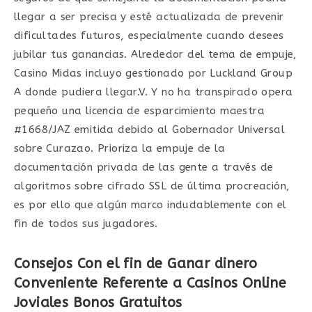
llegar a ser precisa y esté actualizada de prevenir
dificultades futuros, especialmente cuando desees
jubilar tus ganancias. Alrededor del tema de empuje,
Casino Midas incluyo gestionado por Luckland Group
A donde pudiera llegar.V. Y no ha transpirado opera
pequeño una licencia de esparcimiento maestra
#1668/JAZ emitida debido al Gobernador Universal
sobre Curazao. Prioriza la empuje de la
documentación privada de las gente a través de
algoritmos sobre cifrado SSL de última procreación,
es por ello que algún marco indudablemente con el
fin de todos sus jugadores​​.
Consejos Con el fin de Ganar dinero
Conveniente Referente a Casinos Online
Joviales Bonos Gratuitos