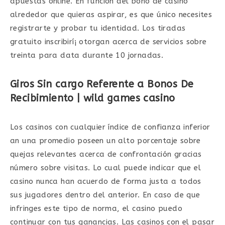
apuestas online. En función del bono de casino
alrededor que quieras aspirar, es que único necesites
registrarte y probar tu identidad. Los tiradas
gratuito inscribirí¡ otorgan acerca de servicios sobre
treinta para data durante 10 jornadas.
Giros Sin cargo Referente a Bonos De
Recibimiento | wild games casino
Los casinos con cualquier índice de confianza inferior
an una promedio poseen un alto porcentaje sobre
quejas relevantes acerca de confrontación gracias
número sobre visitas. Lo cual puede indicar que el
casino nunca han acuerdo de forma justa a todos
sus jugadores dentro del anterior. En caso de que
infringes este tipo de norma, el casino puedo
continuar con tus ganancias. Las casinos con el pasar