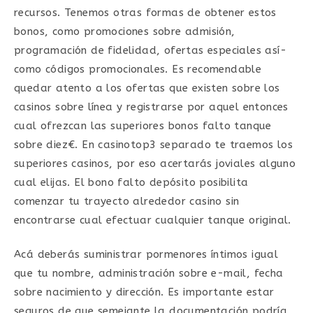
recursos. Tenemos otras formas de obtener estos
bonos, como promociones sobre admisión,
programación de fidelidad, ofertas especiales así­
como códigos promocionales. Es recomendable
quedar atento a los ofertas que existen sobre los
casinos sobre línea y registrarse por aquel entonces
cual ofrezcan las superiores bonos falto tanque
sobre diez€. En casinotop3 separado te traemos los
superiores casinos, por eso acertarás joviales alguno
cual elijas. El bono falto depósito posibilita
comenzar tu trayecto alrededor casino sin
encontrarse cual efectuar cualquier tanque original.
Acá deberás suministrar pormenores íntimos igual
que tu nombre, administración sobre e-mail, fecha
sobre nacimiento y dirección. Es importante estar
seguros de que semejante la documentación podrí­a