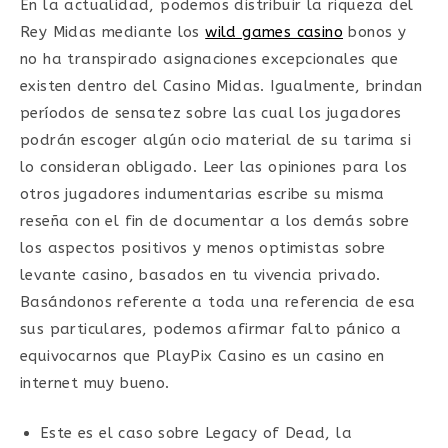
En la actualidad, podemos distribuir la riqueza del
Rey Midas mediante los
wild games casino
bonos y
no ha transpirado asignaciones excepcionales que
existen dentro del Casino Midas. Igualmente, brindan
períodos de sensatez sobre las cual los jugadores
podrán escoger algún ocio material de su tarima si
lo consideran obligado.
Leer las opiniones para los
otros jugadores indumentarias escribe su misma
reseña con el fin de documentar a los demás sobre
los aspectos positivos y menos optimistas sobre
levante casino, basados en tu vivencia privado.
Basándonos referente a toda una referencia de esa
sus particulares, podemos afirmar falto pánico a
equivocarnos que PlayPix Casino es un casino en
internet muy bueno.
Este es el caso sobre Legacy of Dead, la