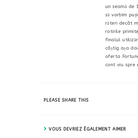
un seamă de 1
să vorbim puțin
răteri decât 
rotirile primit
finalul utiliză
câștig așa dac 
oferta Fortuna
cont viu spre
PARTAGER
PLEASE SHARE THIS
CE
CONTENU
VOUS DEVRIEZ ÉGALEMENT AIMER