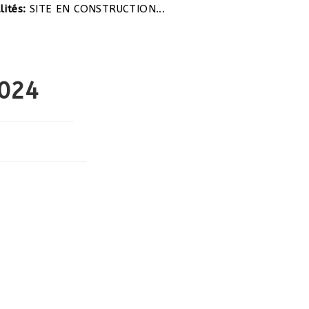
s:
SITE EN CONSTRUCTION...
2024