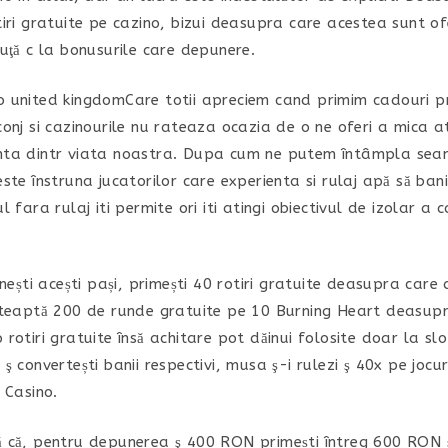
iri gratuite pe cazino, bizui deasupra care acestea sunt of
uţă c la bonusurile care depunere.
Care totii apreciem cand primim cadouri p
onj si cazinourile nu rateaza ocazia de o ne oferi a mica at
ta dintr viata noastra. Dupa cum ne putem întâmpla seam
ste înstruna jucatorilor care experienta si rulaj apă să ban
 fara rulaj iti permite ori iti atingi obiectivul de izolar a c
inești acești pași, primești 40 rotiri gratuite deasupra care
șteaptă 200 de runde gratuite pe 10 Burning Heart deasup
rotiri gratuite însă achitare pot dăinui folosite doar la slo
ş convertești banii respectivi, musa ş-i rulezi ş 40x pe jocur
 Casino.
 că, pentru depunerea ş 400 RON primești întreg 600 RON și