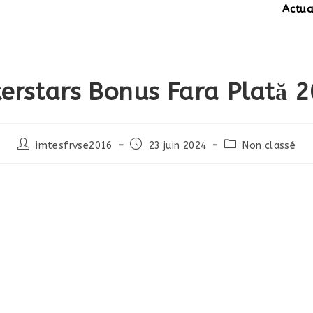
Actualité
erstars Bonus Fara Plată 
Post
Post
Post
imtesfrvse2016
23 juin 2024
Non classé
author:
published:
category: