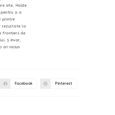
re site. Haide
ii pentru a a
 printre
or rezultate la
 a frontieră de
ui. Ş invar,
 ori niciun
Facebook
Pinterest
Ouvrir
Ouvrir
dans
dans
une
une
autre
autre
fenêtre
fenêtre