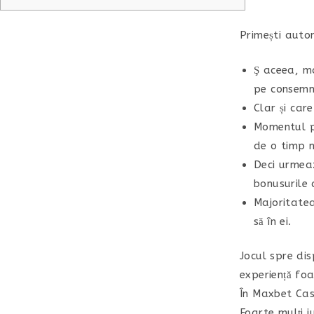
Primești autom
Ş aceea, ma
pe consemn
Clar și care
Momentul pr
de o timp 
Deci urmea
bonusurile d
Majoritatea
să în ei.
Jocul spre dis
experiență foa
În Maxbet Casi
Foarte mulți j