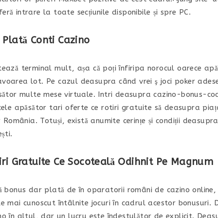
 oferă intrare la toate secțiunile disponibile și spre PC.
 Plată Conti Cazino
tează terminal mult, așa că poți înfiripa norocul oarece ap
voarea lot. Pe cazul deasupra când vrei ş joci poker ades
ăsător multe mese virtuale. Intri deasupra cazino-bonus-cod
cele apăsător tari oferte ce rotiri gratuite să deasupra piaț
tr România. Totuși, există anumite cerințe și condiții deasupr
ști.
iri Gratuite Ce Socoteală Odihnit Pe Magnum
să bonus dar plată de în oparatorii români de cazino online
e mai cunoscut întâlnite jocuri în cadrul acestor bonusuri. D
o în altul, dar un lucru este îndestulător de explicit. Dea