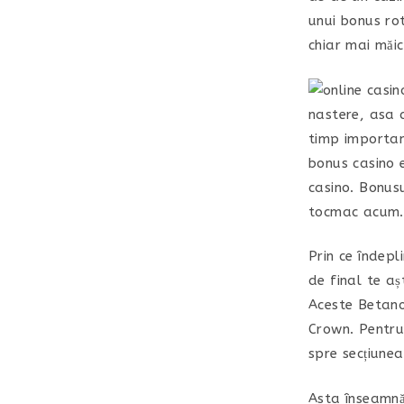
unui bonus rot
chiar mai măic
nastere, asa c
timp importan
bonus casino e
casino. Bonusul
tocmac acum.
Prin ce îndepl
de final te a
Aceste Betano 
Crown. Pentru 
spre secțiunea
Asta înseamnă