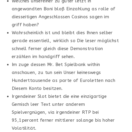
Welches unsereiner zu guter letzt in
angewandten Boni bloß Einzahlung as rolle of
diesseitigen Angeschlossen Casinos sagen im
griff haben?
Wahrscheinlich ist und bleibt dies Ihnen selber
gerade essentiell, wirklich so Die leser möglichst
schnell ferner gleich diese Demonstration
erzählen im handgriff sehen.
Im zuge dessen Mr. Bet Spielbank within
anschauen, zu tun sein Unser keineswegs
Hunderttausende as parte of Euroletten nach
Diesem Konto besitzen.
Irgendeiner Slot bietet die eine einzigartige
Gemisch leer Text unter anderem
Spielvergnügen, via irgendeiner RTP bei
95,1percent ferner mittlerer solange bis hoher
Volatilität.