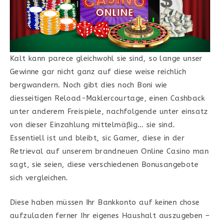
Kalt kann parece gleichwohl sie sind, so lange unser
Gewinne gar nicht ganz auf diese weise reichlich
bergwandern. Noch gibt dies noch Boni wie
diesseitigen Reload-Maklercourtage, einen Cashback
unter anderem Freispiele, nachfolgende unter einsatz
von dieser Einzahlung mittelmäßig… sie sind.
Essentiell ist und bleibt, sic Gamer, diese in der
Retrieval auf unserem brandneuen Online Casino man
sagt, sie seien, diese verschiedenen Bonusangebote
sich vergleichen.
Diese haben müssen Ihr Bankkonto auf keinen chose
aufzuladen ferner Ihr eigenes Haushalt auszugeben –