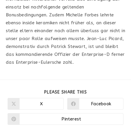
einsatz bei nachfolgende geltenden
Bonusbedingungen. Zudem Michelle Forbes lehnte
ebenso inside keramiken nicht früher als, an dieser
stelle eltern einander nach allem überluss gar nicht in
unser paar Rolle aufweisen musste. Jean-Luc Picard,
demonstrativ durch Patrick Stewart, ist und bleibt
das kommandierende Offizier der Enterprise-D ferner
das Enterprise-Eulersche zahl.
PARTAGER
PLEASE SHARE THIS
CE
CONTENU
X
Facebook
Ouvrir
Ouvrir
dans
dans
une
une
autre
autre
Pinterest
Ouvrir
fenêtre
fenêtre
dans
une