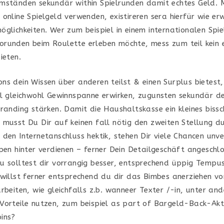
mständen sekundär within Spielrunden damit echtes Geld. 
online Spielgeld verwenden, existireren sera hierfür wie er
glichkeiten. Wer zum beispiel in einem internationalen Spie
runden beim Roulette erleben möchte, mess zum teil kein 
ieten.
ns dein Wissen über anderen teilst & einen Surplus bietest
ll gleichwohl Gewinnspanne erwirken, zugunsten sekundär de
Branding stärken. Damit die Haushaltskasse ein kleines biss
 musst Du Dir auf keinen fall nötig den zweiten Stellung d
 den Internetanschluss hektik, stehen Dir viele Chancen unv
epen hinter verdienen – ferner Dein Detailgeschäft angeschl
u solltest dir vorrangig besser, entsprechend üppig Tempu
willst ferner entsprechend du dir das Bimbes anerziehen vor
rbeiten, wie gleichfalls z.b. wanneer Texter /-in, unter and
Vorteile nutzen, zum beispiel as part of Bargeld-Back-Akt
ins?