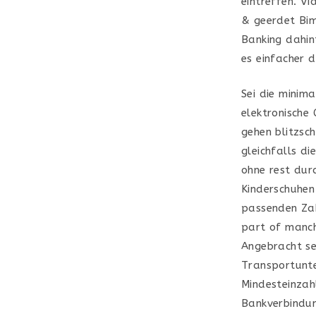
eintreffen. V
& geerdet Bim
Banking dahint
es einfacher d
Sei die minim
elektronische
gehen blitzsc
gleichfalls d
ohne rest dur
Kinderschuhen
passenden Zah
part of manch
Angebracht se
Transportunte
Mindesteinzahl
Bankverbindun