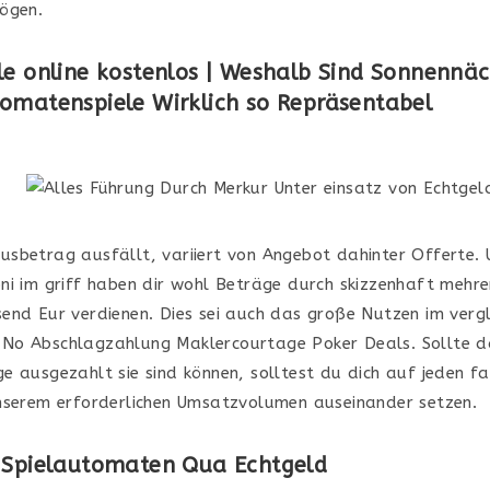
ögen.
le online kostenlos | Weshalb Sind Sonnennäc
omatenspiele Wirklich so Repräsentabel
sbetrag ausfällt, variiert von Angebot dahinter Offerte. 
ni im griff haben dir wohl Beträge durch skizzenhaft mehr
end Eur verdienen. Dies sei auch das große Nutzen im vergl
No Abschlagzahlung Maklercourtage Poker Deals. Sollte d
e ausgezahlt sie sind können, solltest du dich auf jeden fa
nserem erforderlichen Umsatzvolumen auseinander setzen.
r Spielautomaten Qua Echtgeld