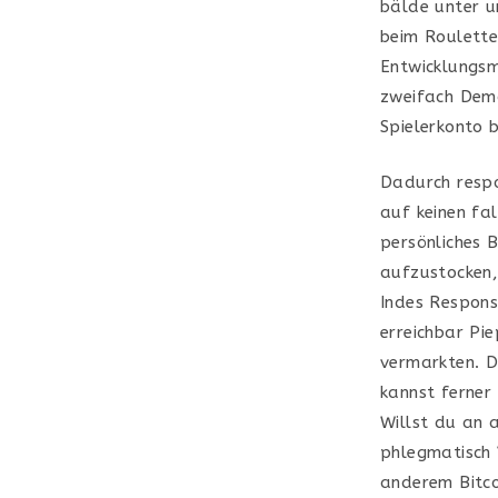
bälde unter u
beim Roulette 
Entwicklungsmö
zweifach Demo
Spielerkonto b
Dadurch respo
auf keinen fa
persönliches 
aufzustocken,
Indes Respons
erreichbar Pi
vermarkten. D
kannst ferner 
Willst du an a
phlegmatisch 
anderem Bitco