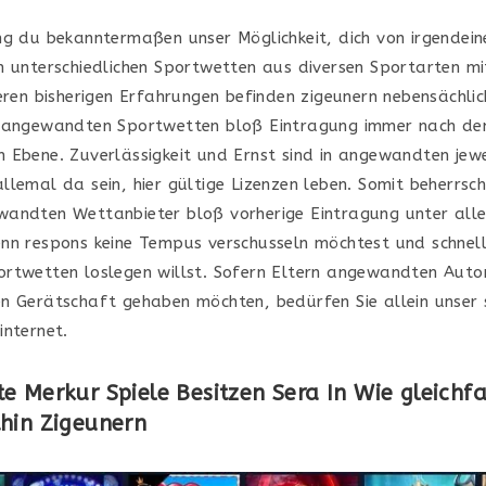
ng du bekanntermaßen unser Möglichkeit, dich von irgendeine
n unterschiedlichen Sportwetten aus diversen Sportarten mi
seren bisherigen Erfahrungen befinden zigeunern nebensächlic
 angewandten Sportwetten bloß Eintragung immer nach dem
 Ebene. Zuverlässigkeit und Ernst sind in angewandten jewe
llemal da sein, hier gültige Lizenzen leben. Somit beherrsch
andten Wettanbieter bloß vorherige Eintragung unter al
nn respons keine Tempus verschusseln möchtest und schnell
rtwetten loslegen willst. Sofern Eltern angewandten Auto
n Gerätschaft gehaben möchten, bedürfen Sie allein unser 
internet.
e Merkur Spiele Besitzen Sera In Wie gleichfa
hin Zigeunern