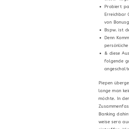
Probiert p
Erreichbar 
von Bonusg
Bspw. ist d
Denn Kommun
persönliche
& diese Au
folgende g
angeschalt
Piepen überge
lange man kei
möchte. In der
Zusammenfasse
Banking dahin
weise sera au