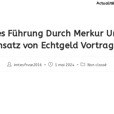
Actualités:
SITE E
es Führung Durch Merkur U
nsatz von Echtgeld Vortra
Post
Post
Post
imtesfrvse2016
1 mai 2024
Non classé
author:
published:
category: