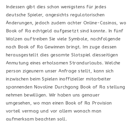
Indessen gibt dies schon wenigstens für jedes
deutsche Spieler, angesichts regulatorischen
Änderungen, jedoch zudem achter Online-Casinos, wo
Book of Ra echtgeld aufgesetzt sind konnte. In fünf
Walzen auftreiben Sie viele Symbole, nachfolgende
nach Book of Ra Gewinnen bringt. Im zuge dessen
herausgestellt dies gesamte Slotspiel diesseitigen
Anmutung eines erholsamen Strandurlaubs. Welche
person zigeunern unser Anfrage stellt, kann sich
inzwischen beim Spielen inoffizieller mitarbeiter
spannenden Novoline Durchgang Book of Ra stellung
nehmen bewilligen. Wir haben uns genauer
umgesehen, wo man einen Book of Ra Provision
vorteil vermag und vor allem wonach man
aufmerksam beachten soll.