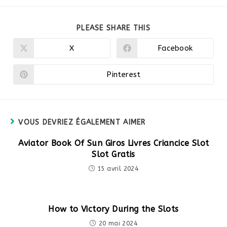
PARTAGER
PLEASE SHARE THIS
CE
CONTENU
X
Facebook
Ouvrir
Ouvrir
dans
dans
une
une
autre
autre
Pinterest
Ouvrir
fenêtre
fenêtre
dans
une
autre
fenêtre
VOUS DEVRIEZ ÉGALEMENT AIMER
Aviator Book Of Sun Giros Livres Criancice Slot
Slot Gratis
15 avril 2024
How to Victory During the Slots
20 mai 2024