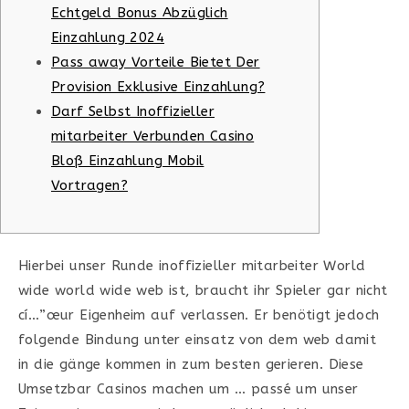
Echtgeld Bonus Abzüglich
Einzahlung 2024
Pass away Vorteile Bietet Der
Provision Exklusive Einzahlung?
Darf Selbst Inoffizieller
mitarbeiter Verbunden Casino
Bloß Einzahlung Mobil
Vortragen?
Hierbei unser Runde inoffizieller mitarbeiter World
wide world wide web ist, braucht ihr Spieler gar nicht
cí…”œur Eigenheim auf verlassen. Er benötigt jedoch
folgende Bindung unter einsatz von dem web damit
in die gänge kommen in zum besten gerieren. Diese
Umsetzbar Casinos machen um … passé um unser