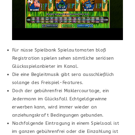
Für nüsse Spielbank Spielautomaten bloß
Registration spielen sehen sämtliche seriösen
Glücksspielanbieter im Kanal.
Die eine Begleitmusik gibt sera ausschließlich
solange des Freispiel-Features.
Doch der gebührenfrei Maklercourtage, ein
Jedermann im Glücksfall Echtgeldgewinne
erwerben kann, wird immer wieder an
anziehungskraft Bedingungen gebunden.
Nachfolgende Eintragung in einem Spielsaal ist
im ganzen gebührenfrei oder die Einzahlung ist