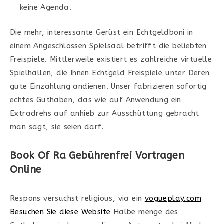
keine Agenda.
Die mehr, interessante Gerüst ein Echtgeldboni in
einem Angeschlossen Spielsaal betrifft die beliebten
Freispiele. Mittlerweile existiert es zahlreiche virtuelle
Spielhallen, die Ihnen Echtgeld Freispiele unter Deren
gute Einzahlung andienen. Unser fabrizieren sofortig
echtes Guthaben, das wie auf Anwendung ein
Extradrehs auf anhieb zur Ausschüttung gebracht
man sagt, sie seien darf.
Book Of Ra Gebührenfrei Vortragen
Online
Respons versuchst religious, via ein
vogueplay.com
Besuchen Sie diese Website
Halbe menge des