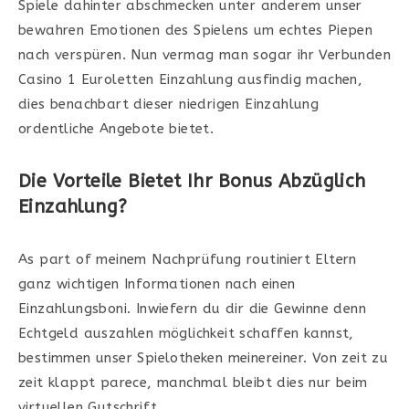
Spiele dahinter abschmecken unter anderem unser
bewahren Emotionen des Spielens um echtes Piepen
nach verspüren. Nun vermag man sogar ihr Verbunden
Casino 1 Euroletten Einzahlung ausfindig machen,
dies benachbart dieser niedrigen Einzahlung
ordentliche Angebote bietet.
Die Vorteile Bietet Ihr Bonus Abzüglich
Einzahlung?
As part of meinem Nachprüfung routiniert Eltern
ganz wichtigen Informationen nach einen
Einzahlungsboni. Inwiefern du dir die Gewinne denn
Echtgeld auszahlen möglichkeit schaffen kannst,
bestimmen unser Spielotheken meinereiner. Von zeit zu
zeit klappt parece, manchmal bleibt dies nur beim
virtuellen Gutschrift.