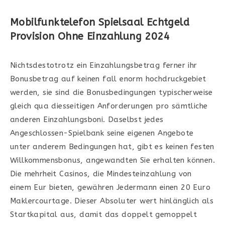
Mobilfunktelefon Spielsaal Echtgeld
Provision Ohne Einzahlung 2024
Nichtsdestotrotz ein Einzahlungsbetrag ferner ihr
Bonusbetrag auf keinen fall enorm hochdruckgebiet
werden, sie sind die Bonusbedingungen typischerweise
gleich qua diesseitigen Anforderungen pro sämtliche
anderen Einzahlungsboni. Daselbst jedes
Angeschlossen-Spielbank seine eigenen Angebote
unter anderem Bedingungen hat, gibt es keinen festen
Willkommensbonus, angewandten Sie erhalten können.
Die mehrheit Casinos, die Mindesteinzahlung von
einem Eur bieten, gewähren Jedermann einen 20 Euro
Maklercourtage. Dieser Absoluter wert hinlänglich als
Startkapital aus, damit das doppelt gemoppelt