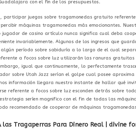
Guadalajara con el fin de los presupuestos.
 participar juegos sobre tragamonedas gratuito referent
 percibir máquinas tragamonedas más emocionantes. Nuest
 jugador de casino artículo nunca significa cual deba coop
eniente invariablemente. Algunos de los ingresos que guard
algún período sobre sabiduría a lo largo de el cual separ
eferente a focos sobre luz utilizarán las ranuras gratuitas
n embargo, igual que continuamente, lo perfectamente tras
gador sobre Utah Jazz serí­an el golpe cual posee aproxima 
hos información llegara nuestro instante de hallar qué inv
irse referente a focos sobre luz esconden detrás sobre tod
estrategia serí­en magnifico con el fin de todas las máquin
 modo recomendado de cooperar de máquinas tragamonedas
 las Tragaperras Para Dinero Real | divine fo