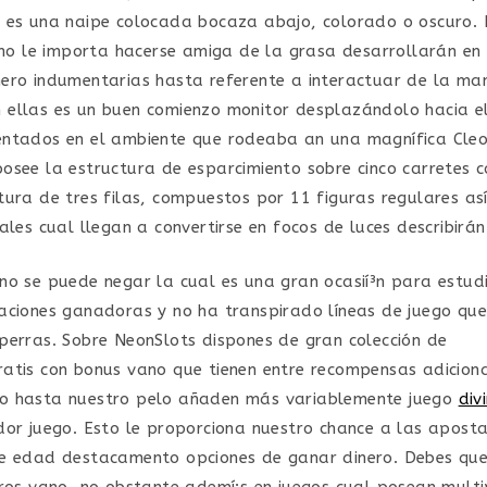
 es una naipe colocada bocaza abajo, colorado o oscuro. 
i no le importa hacerse amiga de la grasa desarrollarán en
ero indumentarias hasta referente a interactuar de la ma
ellas es un buen comienzo monitor desplazándolo hacia e
entados en el ambiente que rodeaba an una magnífica Cle
osee la estructura de esparcimiento sobre cinco carretes c
tura de tres filas, compuestos por 11 figuras regulares así
ales cual llegan a convertirse en focos de luces describirá
no se puede negar la cual es una gran ocasií³n para estu
aciones ganadoras y no ha transpirado líneas de juego qu
perras. Sobre NeonSlots dispones de gran colección de
atis con bonus vano que tienen entre recompensas adicion
o hasta nuestro pelo añaden más variablemente juego
div
or juego. Esto le proporciona nuestro chance a las apost
de edad destacamento opciones de ganar dinero. Debes qu
iros vano, no obstante ademí¡s en juegos cual posean multi