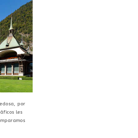
edosa, por
áficos les
 comparamos