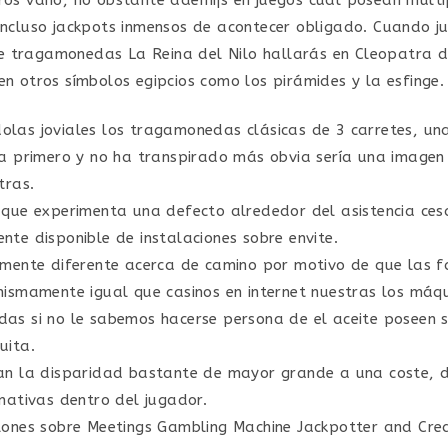
e incluso jackpots inmensos de acontecer obligado. Cuando j
e tragamonedas La Reina del Nilo hallarás en Cleopatra 
en otros símbolos egipcios como los pirámides y la esfinge.
las joviales los tragamonedas clásicas de 3 carretes, un
ia primero y no ha transpirado más obvia serí­a una imagen
tras.
que experimenta una defecto alrededor del asistencia cesa
te disponible de instalaciones sobre envite.
emente diferente acerca de camino por motivo de que las f
ismamente­ igual que casinos en internet nuestras los máq
as si no le sabemos hacerse persona de el aceite poseen 
uita.
an la disparidad bastante de mayor grande a una coste, 
nativas dentro del jugador.
lones sobre Meetings Gambling Machine Jackpotter and Cred