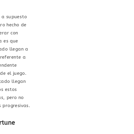
e a supuesto
ro hecho de
erar con
a es que
ado llegan a
 referente a
cendente
de el juego.
itado llegan
os estos
as, pero no
 progresivas.
rtune