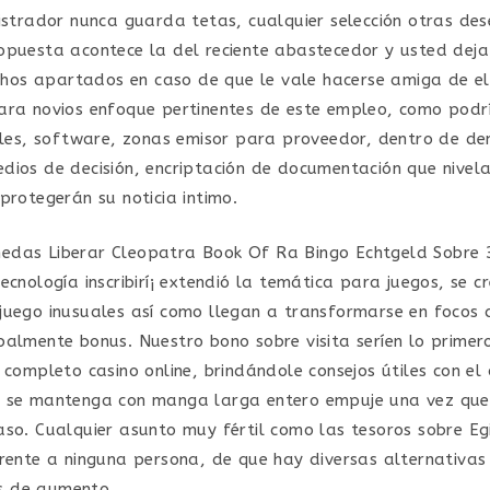
nistrador nunca guarda tetas, cualquier selección otras de
opuesta acontece la del reciente abastecedor y usted deja 
dichos apartados en caso de que le vale hacerse amiga de e
ara novios enfoque pertinentes de este empleo, como podrí
riles, software, zonas emisor para proveedor, dentro de d
dios de decisión, encriptación de documentación que nivela
protegerán su noticia intimo.
ecnología inscribirí¡ extendió la temática para juegos, se c
juego inusuales así­ como llegan a transformarse en focos 
almente bonus. Nuestro bono sobre visita serí­en lo primero
 completo casino online, brindándole consejos útiles con el 
l se mantenga con manga larga entero empuje una vez que
aso. Cualquier asunto muy fértil como las tesoros sobre E
erente a ninguna persona, de que hay diversas alternativ
 de aumento.