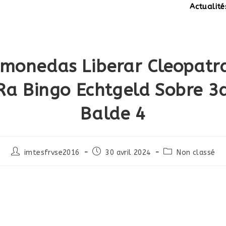
Actualités:
SITE E
monedas Liberar Cleopatr
Ra Bingo Echtgeld Sobre 3
Balde 4
Post
Post
Post
imtesfrvse2016
30 avril 2024
Non classé
author:
published:
category: