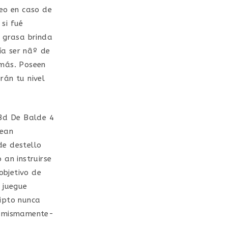
seo en caso de
si fué
l grasa brinda
­a ser nâº de
emás. Poseen
rán tu nivel
rean
de destello
 an instruirse
objetivo de
 juegue
gipto nunca
as mismamente­