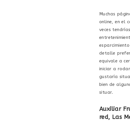
Muchas página
online, en el 
veces tendrí­
entretenimien
esparcimiento
detalle prefer
equivale a ce
iniciar a roda
gustaría situa
bien de algun
situar.
Auxiliar F
red, Las M