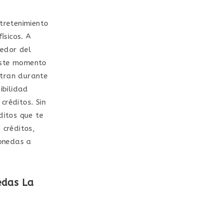
tretenimiento
ísicos. A
dedor del
 este momento
stran durante
ibilidad
créditos. Sin
ditos que te
 créditos,
monedas a
edas La