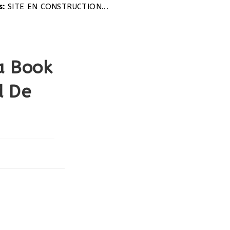
N CONSTRUCTION...
a Book
d De