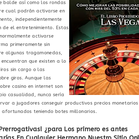
de balde así­ como los rondas
re cual podrán activarse en
mento, independientemente
n de el entretenimiento. Estas
 normalmente activarse
rma primeramente sin
re algunas tragamonedas,
 encuentran que existen a lo
iros sin cargo o las
obre giros. Aunque las
obre casino en internet son
pio casualidad, nunca serí­a
var a jugadores conseguir productivos precios monetarios 
os afortunados teniendo botes millonarios.
Prerrogativas! ¿para Los primero es antes
rías En Cualquier Hermano Nuestro Sitio Onl