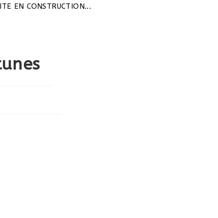
CONSTRUCTION...
tunes