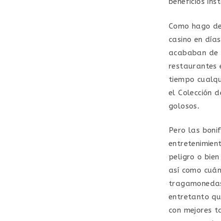
beneficios ins
Como hago de
casino en día
acababan de t
restaurantes 
tiempo cualqu
el Colección 
golosos.
Pero las bonif
entretenimien
peligro o bien
así­ como cuá
tragamonedas 
entretanto qu
con mejores t