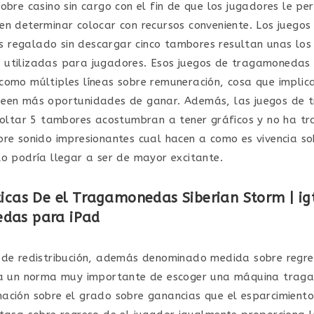
obre casino sin cargo con el fin de que los jugadores le pe
en determinar colocar con recursos conveniente. Los juegos
regalado sin descargar cinco tambores resultan unas los
 utilizadas para jugadores. Esos juegos de tragamonedas
 como múltiples líneas sobre remuneración, cosa que implic
seen más oportunidades de ganar. Además, las juegos de
 soltar 5 tambores acostumbran a tener gráficos y no ha t
bre sonido impresionantes cual hacen a como es vivencia so
o podrí­a llegar a ser de mayor excitante.
ticas De el Tragamonedas Siberian Storm | ig
das para iPad
 de redistribución, además denominado medida sobre regre
í­a un norma muy importante de escoger una máquina traga
ación sobre el grado sobre ganancias que el esparcimient