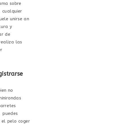
ama sobre
 cualquier
uele unirse an
tura y
ar de
realiza las
er
istrarse
ien no
minirondas
arretes
a, puedes
 el pelo coger