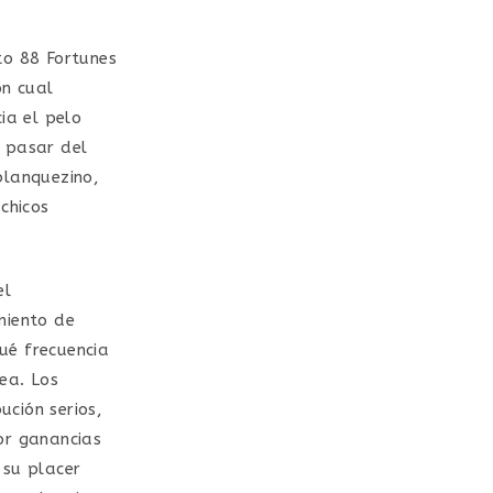
ón cual
ia el pelo
l pasar del
blanquezino,
chicos
el
miento de
qué frecuencia
ea. Los
ción serios,
or ganancias
 su placer