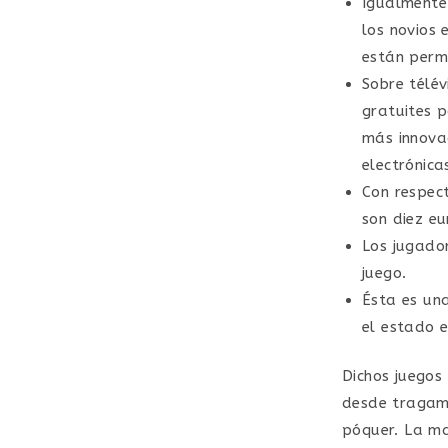
Igualmente 
los novios 
están perm
Sobre télév
gratuites p
más innova
electrónica
Con respect
son diez eur
Los jugado
juego.
Ésta es un
el estado e
Dichos juegos
desde tragamo
póquer. La ma