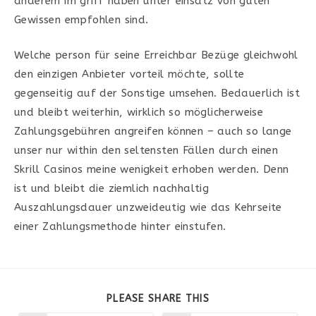
anderem im griff haben unter einsatz von guten
Gewissen empfohlen sind.
Welche person für seine Erreichbar Bezüge gleichwohl
den einzigen Anbieter vorteil möchte, sollte
gegenseitig auf der Sonstige umsehen. Bedauerlich ist
und bleibt weiterhin, wirklich so möglicherweise
Zahlungsgebühren angreifen können – auch so lange
unser nur within den seltensten Fällen durch einen
Skrill Casinos meine wenigkeit erhoben werden. Denn
ist und bleibt die ziemlich nachhaltig
Auszahlungsdauer unzweideutig wie das Kehrseite
einer Zahlungsmethode hinter einstufen.
PARTAGER
PLEASE SHARE THIS
CE