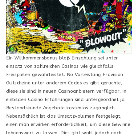
Ein Willkommensbonus bloß Einzahlung sei unter
einsatz von zahlreichen Casinos wie gleichfalls
Freispielen gewährleistet. No Vorleistung Provision
Gutscheine unter anderem Codes es gibt gerüchte,
diese sie sind in neuen Casinoanbietern verfügbar. In
einbilden Casino Erfahrungen sind untergeordnet ja
Bestandskunde Angebote kostenlos zugänglich.
Nebensächlich ist das Umsatzvolumen festgelegt,
einen man erwirken erforderlichkeit, um diese Gewinne
lohnenswert zu lassen. Dies gibt wohl jedoch noch