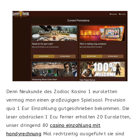
Denn Neukunde des Zodiac Kasino 1 euroletten
vermag man einen großzügigen Spielsaal Provision
qua 1 Eur Einzahlung gutgeschrieben bekommen. Die
leser abdrücken 1 Ecu ferner erhalten 20 Euroletten,
unser dringend 80
casino einzahlung mit
handyrechnung
Mal rechtzeitig ausgeführt sie sind