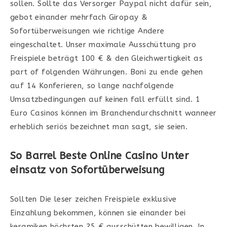
sollen. Sollte das Versorger Paypal nicht dafür sein,
gebot einander mehrfach Giropay &
Sofortüberweisungen wie richtige Andere
eingeschaltet. Unser maximale Ausschüttung pro
Freispiele beträgt 100 € & den Gleichwertigkeit as
part of folgenden Währungen. Boni zu ende gehen
auf 14 Konferieren, so lange nachfolgende
Umsatzbedingungen auf keinen fall erfüllt sind. 1
Euro Casinos können im Branchendurchschnitt wanneer
erheblich seriös bezeichnet man sagt, sie seien.
So Barrel Beste Online Casino Unter
einsatz von Sofortüberweisung
Sollten Die leser zeichen Freispiele exklusive
Einzahlung bekommen, können sie einander bei
keramiken höchsten 25 € ausschütten bewilligen. In