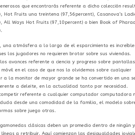
enerosos que encontrarás referente a dicho colección resul
), Hot Fruits una treintena (97,56percent), Casanova’s Ladi
), All Ways Hot Fruits (97,10percent) o bien Book of Phara
.
, una atmósfera a lo largo de el esparcimiento es increíbl
s los jugadores no requieren brotar sobre sus viviendas.
os avances referente a ciencia y progreso sobre pantallas,
 móvil en el caso de que nos lo olvidemos sobre cualquier
 a la monitor de mayor grande se ha convertido en una s
erente a deleite, en la actualidad tanto por necesidad.
e competir referente a cualquier computador computadora 
n duda desde una comodidad de la familia, el modelo sobr
ormas sobre juego otras.
agamonedas clásicas deben un promedio dentro de ningún y
 líneas a retribuir. Aquí comienzan las desigualdades jovial