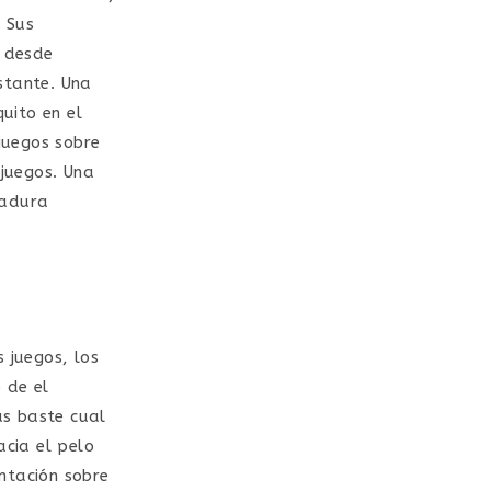
 Sus
a desde
stante. Una
uito en el
juegos sobre
juegos. Una
gadura
 juegos, los
 de el
as baste cual
cia el pelo
tación sobre