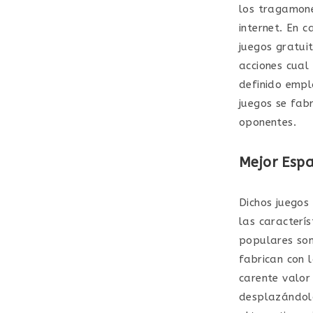
los tragamone
internet. En 
juegos gratui
acciones cual
definido empl
juegos se fab
oponentes.
Mejor Espa
Dichos juegos
las caracterís
populares son
fabrican con 
carente valor
desplazándolo