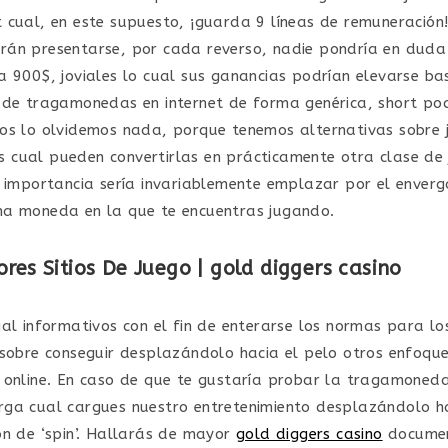
 cual, en este supuesto, ¡guarda 9 líneas de remuneración!
án presentarse, por cada reverso, nadie pondrí­a en dud
a 900$, joviales lo cual sus ganancias podrían elevarse ba
 de tragamonedas en internet de forma genérica, short poq
os lo olvidemos nada, porque tenemos alternativas sobre 
cual pueden convertirlas en prácticamente otra clase de 
l importancia serí­a invariablemente emplazar por el enver
na moneda en la que te encuentras jugando.
ores Sitios De Juego | gold diggers casino
ial informativos con el fin de enterarse los normas para los
 sobre conseguir desplazándolo hacia el pelo otros enfoque
 online. En caso de que te gustaría probar la tragamoned
ga cual cargues nuestro entretenimiento desplazándolo ha
ón de ‘spin’. Hallarás de mayor
gold diggers casino
documen