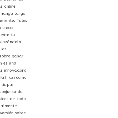
s online
 manga larga
eniente. Tales
 crecer
mente tu
plazándolo
 las
sobre ganar.
rm es una
s innovadora
GT, así­ como
ticipar
 conjunto de
ísicos de todo
ualmente
versión sobre