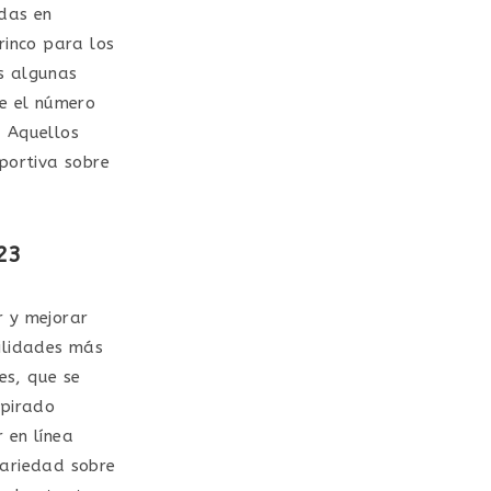
das en
rinco para los
s algunas
ge el número
. Aquellos
portiva sobre
23
r y mejorar
bilidades más
es, que se
spirado
 en línea
variedad sobre