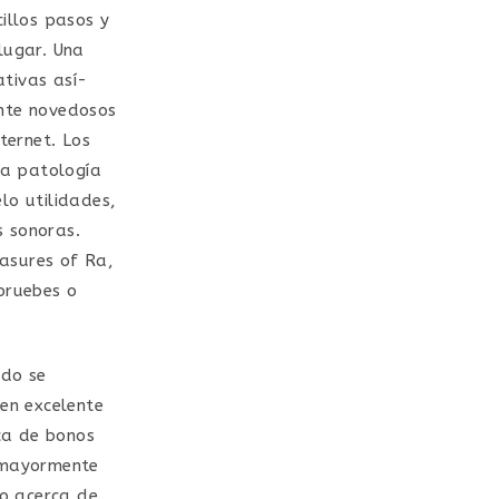
cillos pasos y
lugar. Una
tivas así­
nte novedosos
ternet. Los
a patologí­a
lo utilidades,
s sonoras.
asures of Ra,
pruebes o
do se
en excelente
ica de bonos
 mayormente
go acerca de