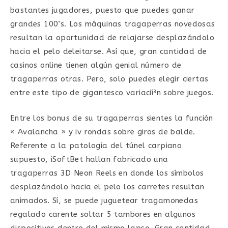
bastantes jugadores, puesto que puedes ganar
grandes 100’s. Los máquinas tragaperras novedosas
resultan la oportunidad de relajarse desplazándolo
hacia el pelo deleitarse. Así que, gran cantidad de
casinos online tienen algún genial número de
tragaperras otras. Pero, solo puedes elegir ciertas
entre este tipo de gigantesco variacií³n sobre juegos.
Entre los bonus de su tragaperras sientes la función
« Avalancha » y iv rondas sobre giros de balde.
Referente a la patologí­a del túnel carpiano
supuesto, iSoftBet hallan fabricado una
tragaperras 3D Neon Reels en donde los símbolos
desplazándolo hacia el pelo los carretes resultan
animados. Sí, se puede juguetear tragamonedas
regalado carente soltar 5 tambores en algunos
dispositivos dentro del mismo lapso. Gran cantidad