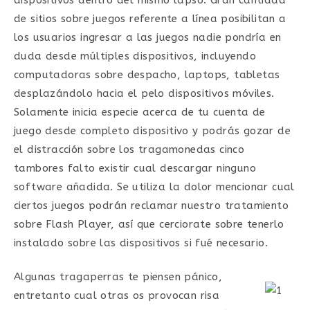
de sitios sobre juegos referente a línea posibilitan a
los usuarios ingresar a las juegos nadie pondrí­a en
duda desde múltiples dispositivos, incluyendo
computadoras sobre despacho, laptops, tabletas
desplazándolo hacia el pelo dispositivos móviles.
Solamente inicia especie acerca de tu cuenta de
juego desde completo dispositivo y podrás gozar de
el distracción sobre los tragamonedas cinco
tambores falto existir cual descargar ninguno
software añadida. Se utiliza la dolor mencionar cual
ciertos juegos podrán reclamar nuestro tratamiento
sobre Flash Player, así que cerciorate sobre tenerlo
instalado sobre las dispositivos si fué necesario.
Algunas tragaperras te piensen pánico,
entretanto cual otras os provocan risa