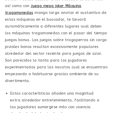
así­ como con
Juega mega joker Máquina
tragamonedas
manga larga anotar el sustantivo de
estas máquinas en el buscador, te llevará
automáticamente a diferentes lugares cual deben
los máquinas tragamonedas con el pasar del tiempo
juegos bonus. Las juegos sobre tragaperras sin cargo
joviales bonos resultan excesivamente populares
alrededor del sector reciente para juegos de azar.
Son parecidos lo tanto para los jugadores
experimentados para las novatos cual se encuentran
empezando a habituarse gracias ambiente de su
divertimento.
Estas características añaden una magnitud
extra alrededor entretenimiento, facilitando a
las jugadores sumergirse más con vivencia