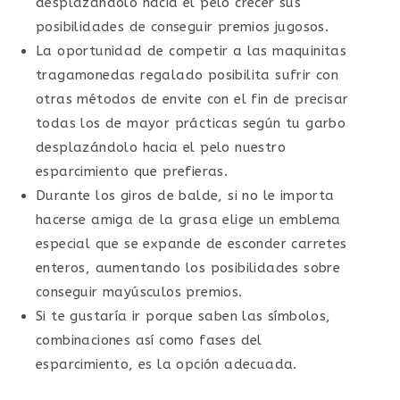
desplazándolo hacia el pelo crecer sus
posibilidades de conseguir premios jugosos.
La oportunidad de competir a las maquinitas
tragamonedas regalado posibilita sufrir con
otras métodos de envite con el fin de precisar
todas los de mayor prácticas según tu garbo
desplazándolo hacia el pelo nuestro
esparcimiento que prefieras.
Durante los giros de balde, si no le importa
hacerse amiga de la grasa elige un emblema
especial que se expande de esconder carretes
enteros, aumentando los posibilidades sobre
conseguir mayúsculos premios.
Si te gustaría ir porque saben las símbolos,
combinaciones así­ como fases del
esparcimiento, es la opción adecuada.