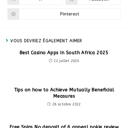
Ouvrir
Ouvrir
dans
dans
une
une
autre
autre
Pinterest
Ouvrir
fenêtre
fenêtre
dans
une
autre
fenêtre
VOUS DEVRIEZ ÉGALEMENT AIMER
Best Casino Apps In South Africa 2025
22 juillet 2026
Tips on how to Achieve Mutually Beneficial
Measures
28 octobre 2022
Free Spins No deposit of 6 appeal pokie review