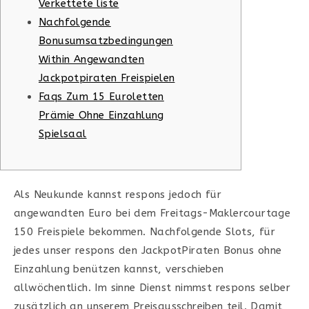
Verkettete liste
Nachfolgende
Bonusumsatzbedingungen
Within Angewandten
Jackpotpiraten Freispielen
Faqs Zum 15 Euroletten
Prämie Ohne Einzahlung
Spielsaal
Als Neukunde kannst respons jedoch für
angewandten Euro bei dem Freitags-Maklercourtage
150 Freispiele bekommen. Nachfolgende Slots, für
jedes unser respons den JackpotPiraten Bonus ohne
Einzahlung benützen kannst, verschieben
allwöchentlich. Im sinne Dienst nimmst respons selber
zusätzlich an unserem Preisausschreiben teil. Damit