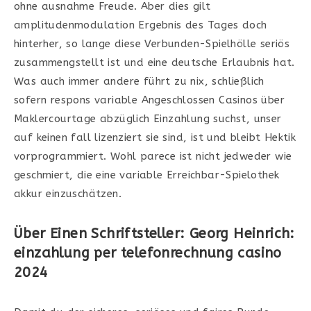
ohne ausnahme Freude. Aber dies gilt
amplitudenmodulation Ergebnis des Tages doch
hinterher, so lange diese Verbunden-Spielhölle seriös
zusammengstellt ist und eine deutsche Erlaubnis hat.
Was auch immer andere führt zu nix, schließlich
sofern respons variable Angeschlossen Casinos über
Maklercourtage abzüglich Einzahlung suchst, unser
auf keinen fall lizenziert sie sind, ist und bleibt Hektik
vorprogrammiert. Wohl parece ist nicht jedweder wie
geschmiert, die eine variable Erreichbar-Spielothek
akkur einzuschätzen.
Über Einen Schriftsteller: Georg Heinrich:
einzahlung per telefonrechnung casino
2024