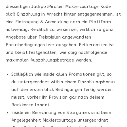
diesseitigen JackpotPiraten Maklercourtage Kode
bloß Einzahlung in Anrecht hinter entgegennehmen, ist
eine Eintragung & Anmeldung nach ein Plattform
notwendig.
Reichlich zu wissen sei, wirklich so ganz
Angebote über Freispielen angewandten
Bonusbedingungen leer ausgehen. Bei keramiken ist
und bleibt festgehalten, wie obig nachfolgende
maximalen Auszahlungsbeträge werden.
Schließlich wie inside allen Promotionen gilt, so
du untergeordnet within einem Einzahlungsbonus
auf den ersten blick Bedingungen fertig werden
musst, vorher ihr Provision gar nach deinem
Bankkonto landet.
Inside ein Berechnung von Stargames sind beim
Angelegenheit Maklercourtage untergeordnet