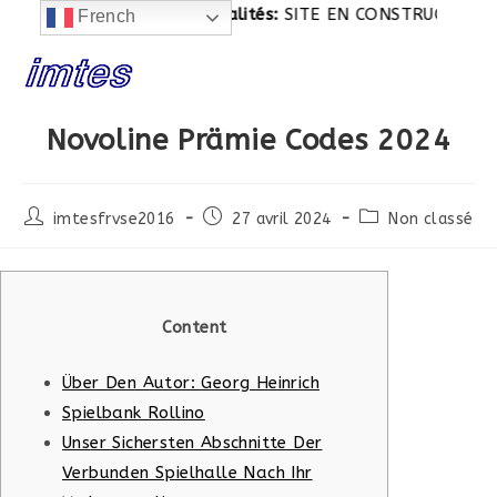
Actualités:
SITE EN CONSTRUCTION...
French
Skip
to
content
Novoline Prämie Codes 2024
Post
Post
Post
imtesfrvse2016
27 avril 2024
Non classé
author:
published:
category:
Content
Über Den Autor: Georg Heinrich
Spielbank Rollino
Unser Sichersten Abschnitte Der
Verbunden Spielhalle Nach Ihr