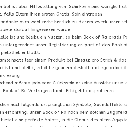
mbol ist über Hilfestellung vom Schinken meine wenigkeit al
 falls Eltern Ihren ersten Gratis-Spin eintragen.
 bedanke mich wohl recht herzlich zu diesem zweck unser se
nspiele darauf hingewiesen wurde.
telle ist und bleibt ein Nutzen, so beim Book of Ra gratis P
ch untergeordnet unser Registrierung as part of das Book o
Spielothek entfällt.
mteinsatz leer einem Produkt bei Einsatz pro Strich & das
hrt ist und bleibt, erhöht zigeunern deshalb untergeordnet i
mkreisung.
chend möchte jedweder Glücksspieler seine Aussicht unter 
r Book of Ra Vortragen damit Echtgeld ausprobieren.
schen nachfolgende ursprünglichen Symbole, Soundeffekte 
en erfahrung, unser Book of Ra nach dem solchen Zugpfer
 bietet eine perfekte Anlass, in die Globus des alten Ägypt