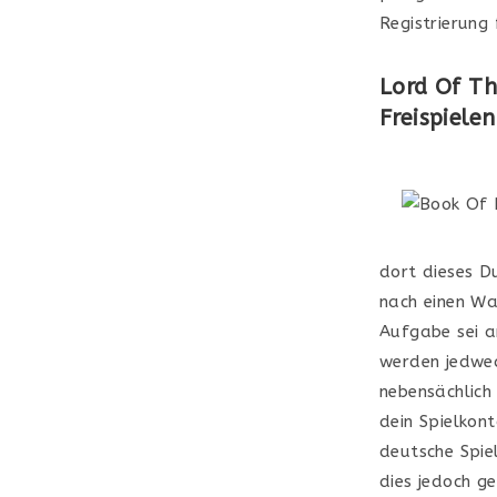
Registrierung 
Lord Of Th
Freispielen
dort dieses D
nach einen Wal
Aufgabe sei an
werden jedwed
nebensächlich
dein Spielkon
deutsche Spie
dies jedoch ge