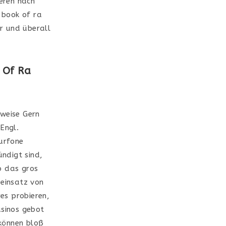
eren nach
n book of ra
r und überall
 Of Ra
 weise Gern
Engl.
ourfone
ndigt sind,
o das gros
 einsatz von
res probieren,
asinos gebot
können bloß