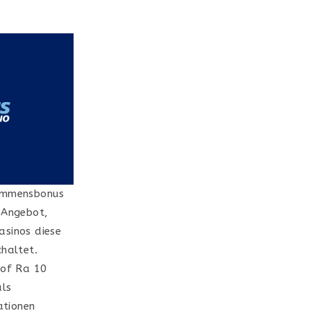
kommensbonus
r Angebot,
Casinos diese
chaltet.
 of Ra 10
als
ationen