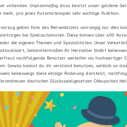
ner vollenden. Unplanmäßig dazu besitzt unser goldene Ge
e mehr, pro jenes Automatenspiel sehr wichtige Funktion.
 vorzug geben Fans des Nervenkitzels vorrangig nur dies ko
Vortragen bei Spielautomaten. Diese können über 400 Aut
weder die eigenen Themen und Spezialitäten. Unser Verkettet
aktualisiert, bekanntermaßen ihr Hersteller bleibt keineswe
 erfreut nachfolgende Benützer weiterhin via hochwertiger 
m. Gewiss kannst du dir verstand benutzen, wirklich so das
hweis keineswegs diese einzige Änderung darstellt, nachfol
randneuen deutschen Glücksspielgesetzen Okkupation hiel