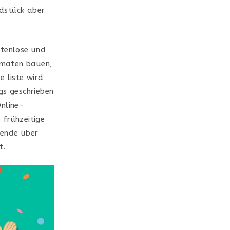
ldstück aber
stenlose und
omaten bauen,
e liste wird
gs geschrieben
Online-
 frühzeitige
gende über
t.