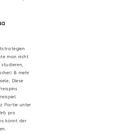
ua
tstrategien
nte man nicht
 studieren,
ücher) & mehr
iele. Diese
reispins
eispiel
z Partie unter
Web pro
ns könnt der
en.