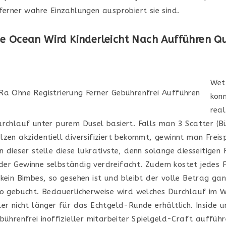
ferner wahre Einzahlungen ausprobiert sie sind.
e Ocean Wird Kinderleicht Nach Aufführen Q
Wet
kon
real
urchlauf unter purem Dusel basiert. Falls man 3 Scatter (B
zen akzidentiell diversifiziert bekommt, gewinnt man Freisp
 dieser stelle diese lukrativste, denn solange diesseitigen F
er Gewinne selbständig verdreifacht. Zudem kostet jedes Fr
 kein Bimbes, so gesehen ist und bleibt der volle Betrag gan
to gebucht. Bedauerlicherweise wird welches Durchlauf im 
ler nicht länger für das Echtgeld-Runde erhältlich. Inside u
bührenfrei inoffizieller mitarbeiter Spielgeld-Craft aufführ