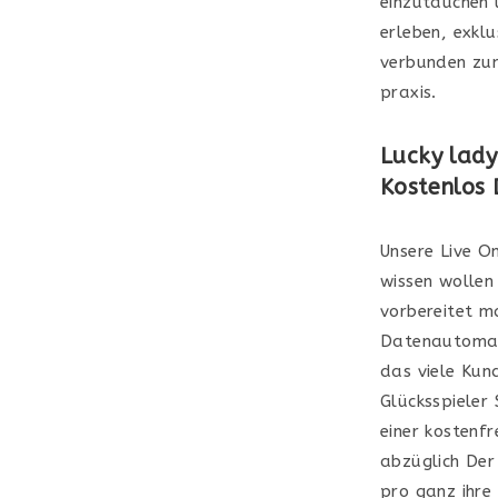
einzutauchen 
erleben, exklu
verbunden zum
praxis.
Lucky lady
Kostenlos 
Unsere Live O
wissen wollen
vorbereitet m
Datenautomati
das viele Kun
Glücksspieler
einer kostenfr
abzüglich Der
pro ganz ihre