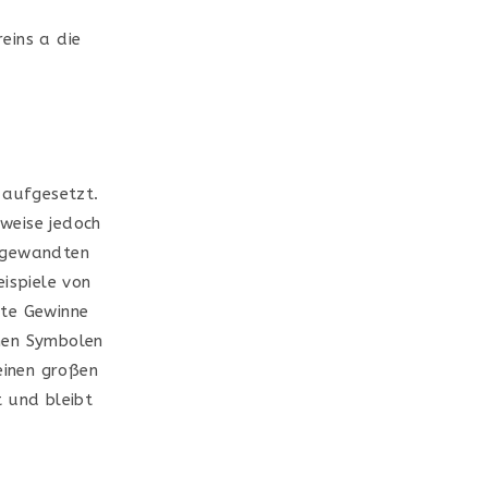
eins a die
 aufgesetzt.
weise jedoch
angewandten
eispiele von
ute Gewinne
nen Symbolen
einen großen
t und bleibt