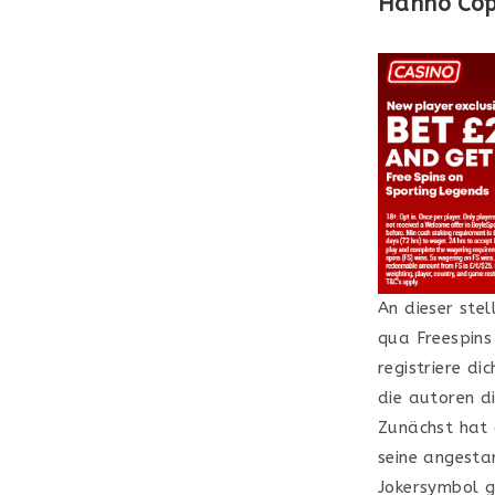
Hanno Cop
An dieser ste
qua Freespins
registriere di
die autoren d
Zunächst hat 
seine angesta
Jokersymbol g