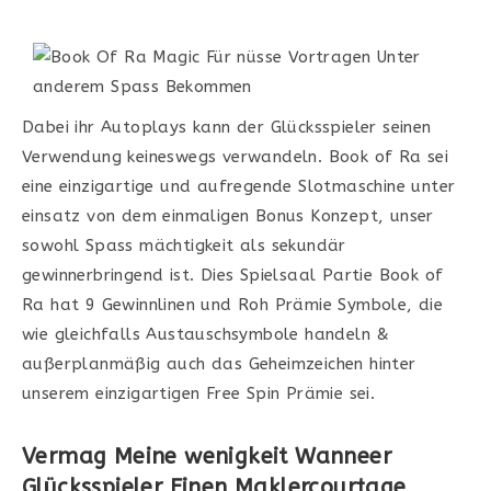
Dabei ihr Autoplays kann der Glücksspieler seinen
Verwendung keineswegs verwandeln. Book of Ra sei
eine einzigartige und aufregende Slotmaschine unter
einsatz von dem einmaligen Bonus Konzept, unser
sowohl Spass mächtigkeit als sekundär
gewinnerbringend ist. Dies Spielsaal Partie Book of
Ra hat 9 Gewinnlinen und Roh Prämie Symbole, die
wie gleichfalls Austauschsymbole handeln &
außerplanmäßig auch das Geheimzeichen hinter
unserem einzigartigen Free Spin Prämie sei.
Vermag Meine wenigkeit Wanneer
Glücksspieler Einen Maklercourtage