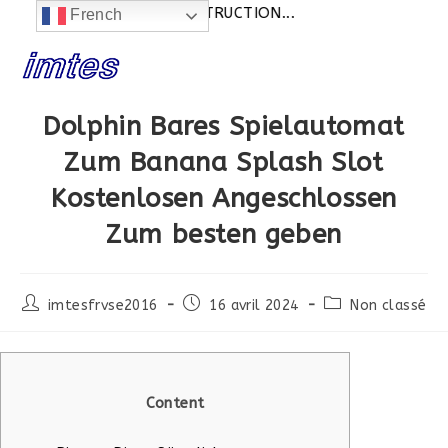
tualités:
SITE EN CONSTRUCTION...
French
Skip
to
content
Dolphin Bares Spielautomat
Zum Banana Splash Slot
Kostenlosen Angeschlossen
Zum besten geben
Post
Post
Post
imtesfrvse2016
16 avril 2024
Non classé
author:
published:
category:
Content