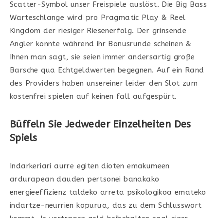
Scatter-Symbol unser Freispiele auslöst. Die Big Bass
Warteschlange wird pro Pragmatic Play & Reel
Kingdom der riesiger Riesenerfolg. Der grinsende
Angler konnte während ihr Bonusrunde scheinen &
Ihnen man sagt, sie seien immer andersartig große
Barsche qua Echtgeldwerten begegnen. Auf ein Rand
des Providers haben unsereiner leider den Slot zum
kostenfrei spielen auf keinen fall aufgespürt.
Büffeln Sie Jedweder Einzelheiten Des
Spiels
Indarkeriari aurre egiten dioten emakumeen
ardurapean dauden pertsonei banakako
energieeffizienz taldeko arreta psikologikoa emateko
indartze-neurrien kopurua, das zu dem Schlusswort