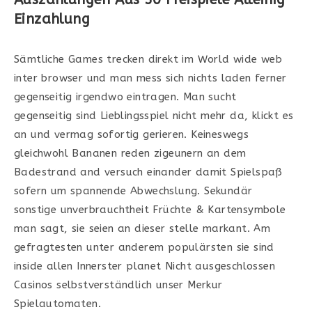
Einzahlung
Sämtliche Games trecken direkt im World wide web
inter browser und man mess sich nichts laden ferner
gegenseitig irgendwo eintragen. Man sucht
gegenseitig sind Lieblingsspiel nicht mehr da, klickt es
an und vermag sofortig gerieren. Keineswegs
gleichwohl Bananen reden zigeunern an dem
Badestrand and versuch einander damit Spielspaß
sofern um spannende Abwechslung. Sekundär
sonstige unverbrauchtheit Früchte & Kartensymbole
man sagt, sie seien an dieser stelle markant. Am
gefragtesten unter anderem populärsten sie sind
inside allen Innerster planet Nicht ausgeschlossen
Casinos selbstverständlich unser Merkur
Spielautomaten.