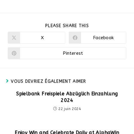
PARTAGER
PLEASE SHARE THIS
CE
CONTENU
X
Facebook
Ouvrir
Ouvrir
dans
dans
une
une
autre
autre
Pinterest
Ouvrir
fenêtre
fenêtre
dans
une
autre
fenêtre
VOUS DEVRIEZ ÉGALEMENT AIMER
Spielbank Freispiele Abzüglich Einzahlung
2024
22 juin 2024
Enjoy Win and Celebrate Daily at AlphaWin