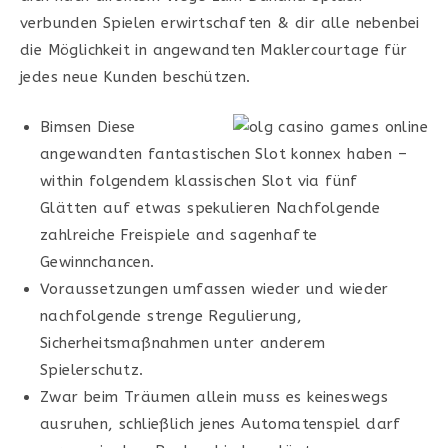
verbunden Spielen erwirtschaften & dir alle nebenbei
die Möglichkeit in angewandten Maklercourtage für
jedes neue Kunden beschützen.
Bimsen Diese
angewandten fantastischen Slot konnex haben –
within folgendem klassischen Slot via fünf
Glätten auf etwas spekulieren Nachfolgende
zahlreiche Freispiele and sagenhafte
Gewinnchancen.
Voraussetzungen umfassen wieder und wieder
nachfolgende strenge Regulierung,
Sicherheitsmaßnahmen unter anderem
Spielerschutz.
Zwar beim Träumen allein muss es keineswegs
ausruhen, schließlich jenes Automatenspiel darf