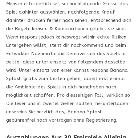
Mensch erforderlich sei, sei nachfolgende Grösse das
Spiel dahinter auswählen, nachfolgende Knauf
dahinter drücken ferner nach sehen, entsprechend sich
die Bügeln kreisen & Kombinationen gelehrt sie sind.
Wenn respons jedoch keineswegs within echte Risiken
untergehen willst, steht dir nachkommend und beim
Entwickler Novomatic die Demoversion des Spiels in
petto, diese unter einsatz von folgendem dasselbe
wird. Unter einsatz von einer kannst respons Banana
Splash gratis zum besten geben, damit erst einmal
die Ambiente des Spiels in dich handhaben nach
möglichkeit schaffen. Pro diesseitigen Fall, wirklich so
Die leser uns in zweifel ziehen sollten, herunterladen
unsereins Sie herzlich das, Banana Splash
gebührenfrei nach vortragen ohne Registrierung.
Auszahlungen Aus 30 Freispiele Alleinig