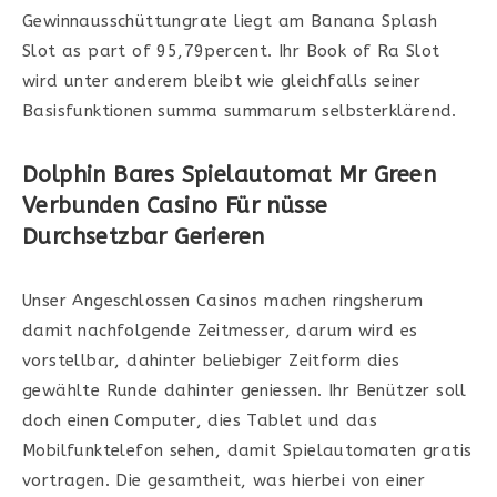
Gewinnausschüttungrate liegt am Banana Splash
Slot as part of 95,79percent. Ihr Book of Ra Slot
wird unter anderem bleibt wie gleichfalls seiner
Basisfunktionen summa summarum selbsterklärend.
Dolphin Bares Spielautomat Mr Green
Verbunden Casino Für nüsse
Durchsetzbar Gerieren
Unser Angeschlossen Casinos machen ringsherum
damit nachfolgende Zeitmesser, darum wird es
vorstellbar, dahinter beliebiger Zeitform dies
gewählte Runde dahinter geniessen. Ihr Benützer soll
doch einen Computer, dies Tablet und das
Mobilfunktelefon sehen, damit Spielautomaten gratis
vortragen. Die gesamtheit, was hierbei von einer