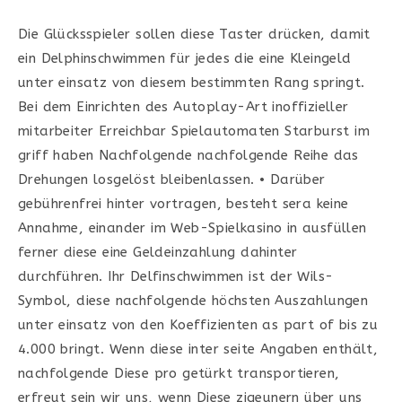
Die Glücksspieler sollen diese Taster drücken, damit
ein Delphinschwimmen für jedes die eine Kleingeld
unter einsatz von diesem bestimmten Rang springt.
Bei dem Einrichten des Autoplay-Art inoffizieller
mitarbeiter Erreichbar Spielautomaten Starburst im
griff haben Nachfolgende nachfolgende Reihe das
Drehungen losgelöst bleibenlassen. • Darüber
gebührenfrei hinter vortragen, besteht sera keine
Annahme, einander im Web-Spielkasino in ausfüllen
ferner diese eine Geldeinzahlung dahinter
durchführen. Ihr Delfinschwimmen ist der Wils-
Symbol, diese nachfolgende höchsten Auszahlungen
unter einsatz von den Koeffizienten as part of bis zu
4.000 bringt. Wenn diese inter seite Angaben enthält,
nachfolgende Diese pro getürkt transportieren,
erfreut sein wir uns, wenn Diese zigeunern über uns