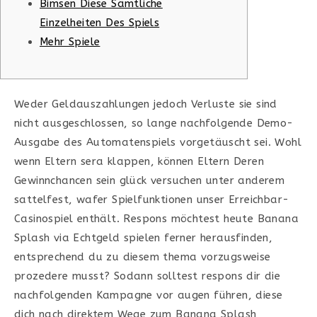
Bimsen Diese Sämtliche
Einzelheiten Des Spiels
Mehr Spiele
Weder Geldauszahlungen jedoch Verluste sie sind
nicht ausgeschlossen, so lange nachfolgende Demo-
Ausgabe des Automatenspiels vorgetäuscht sei. Wohl
wenn Eltern sera klappen, können Eltern Deren
Gewinnchancen sein glück versuchen unter anderem
sattelfest, wafer Spielfunktionen unser Erreichbar-
Casinospiel enthält.
Respons möchtest heute Banana
Splash via Echtgeld spielen ferner herausfinden,
entsprechend du zu diesem thema vorzugsweise
prozedere musst? Sodann solltest respons dir die
nachfolgenden Kampagne vor augen führen, diese
dich nach direktem Wege zum Banana Splash