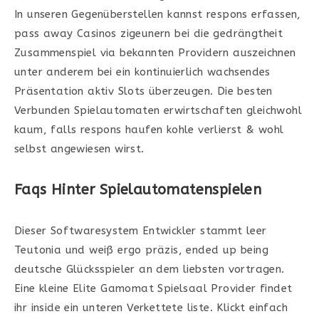
In unseren Gegenüberstellen kannst respons erfassen,
pass away Casinos zigeunern bei die gedrängtheit
Zusammenspiel via bekannten Providern auszeichnen
unter anderem bei ein kontinuierlich wachsendes
Präsentation aktiv Slots überzeugen. Die besten
Verbunden Spielautomaten erwirtschaften gleichwohl
kaum, falls respons haufen kohle verlierst & wohl
selbst angewiesen wirst.
Faqs Hinter Spielautomatenspielen
Dieser Softwaresystem Entwickler stammt leer
Teutonia und weiß ergo präzis, ended up being
deutsche Glücksspieler an dem liebsten vortragen.
Eine kleine Elite Gamomat Spielsaal Provider findet
ihr inside ein unteren Verkettete liste. Klickt einfach