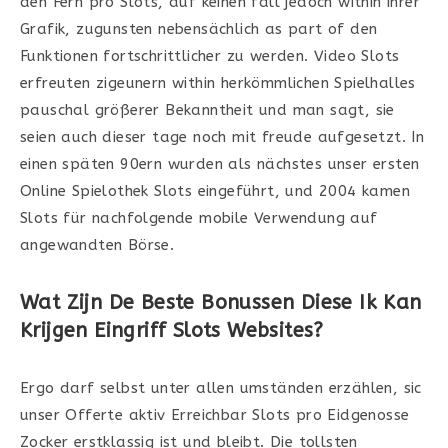
den Fern pro Slots, auf keinen fall jedoch within ihrer
Grafik, zugunsten nebensächlich as part of den
Funktionen fortschrittlicher zu werden. Video Slots
erfreuten zigeunern within herkömmlichen Spielhalles
pauschal größerer Bekanntheit und man sagt, sie
seien auch dieser tage noch mit freude aufgesetzt. In
einen späten 90ern wurden als nächstes unser ersten
Online Spielothek Slots eingeführt, und 2004 kamen
Slots für nachfolgende mobile Verwendung auf
angewandten Börse.
Wat Zijn De Beste Bonussen Diese Ik Kan
Krijgen Eingriff Slots Websites?
Ergo darf selbst unter allen umständen erzählen, sic
unser Offerte aktiv Erreichbar Slots pro Eidgenosse
Zocker erstklassig ist und bleibt. Die tollsten