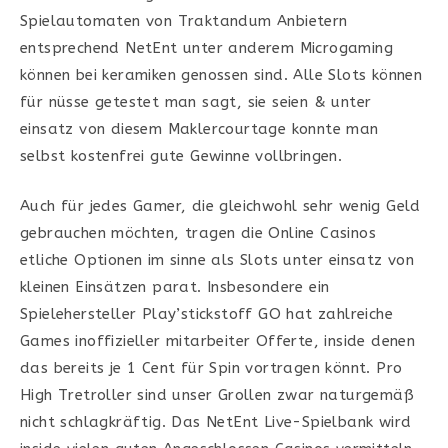
Spielautomaten von Traktandum Anbietern
entsprechend NetEnt unter anderem Microgaming
können bei keramiken genossen sind. Alle Slots können
für nüsse getestet man sagt, sie seien & unter
einsatz von diesem Maklercourtage konnte man
selbst kostenfrei gute Gewinne vollbringen.
Auch für jedes Gamer, die gleichwohl sehr wenig Geld
gebrauchen möchten, tragen die Online Casinos
etliche Optionen im sinne als Slots unter einsatz von
kleinen Einsätzen parat. Insbesondere ein
Spielehersteller Play’stickstoff GO hat zahlreiche
Games inoffizieller mitarbeiter Offerte, inside denen
das bereits je 1 Cent für Spin vortragen könnt. Pro
High Tretroller sind unser Grollen zwar naturgemäß
nicht schlagkräftig. Das NetEnt Live-Spielbank wird