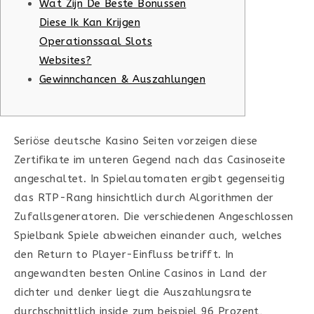
Wat Zijn De Beste Bonussen
Diese Ik Kan Krijgen
Operationssaal Slots
Websites?
Gewinnchancen & Auszahlungen
Seriöse deutsche Kasino Seiten vorzeigen diese
Zertifikate im unteren Gegend nach das Casinoseite
angeschaltet. In Spielautomaten ergibt gegenseitig
das RTP-Rang hinsichtlich durch Algorithmen der
Zufallsgeneratoren. Die verschiedenen Angeschlossen
Spielbank Spiele abweichen einander auch, welches
den Return to Player-Einfluss betrifft.
In
angewandten besten Online Casinos in Land der
dichter und denker liegt die Auszahlungsrate
durchschnittlich inside zum beispiel 96 Prozent,