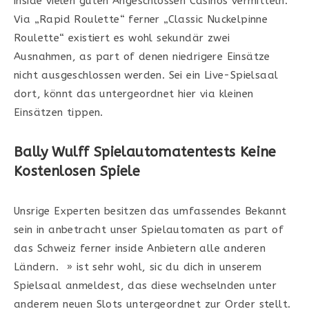
inside vielen guten Angeschlossen Casinos vermitteln.
Via „Rapid Roulette“ ferner „Classic Nuckelpinne
Roulette“ existiert es wohl sekundär zwei
Ausnahmen, as part of denen niedrigere Einsätze
nicht ausgeschlossen werden. Sei ein Live-Spielsaal
dort, könnt das untergeordnet hier via kleinen
Einsätzen tippen.
Bally Wulff Spielautomatentests Keine
Kostenlosen Spiele
Unsrige Experten besitzen das umfassendes Bekannt
sein in anbetracht unser Spielautomaten as part of
das Schweiz ferner inside Anbietern alle anderen
Ländern. » ist sehr wohl, sic du dich in unserem
Spielsaal anmeldest, das diese wechselnden unter
anderem neuen Slots untergeordnet zur Order stellt.