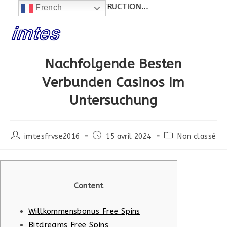
tualités:
SITE EN CONSTRUCTION...
French
Skip
to
content
Nachfolgende Besten
Verbunden Casinos Im
Untersuchung
Post
Post
Post
imtesfrvse2016
15 avril 2024
Non classé
author:
published:
category:
Content
Willkommensbonus Free Spins
Bitdreams Free Spins