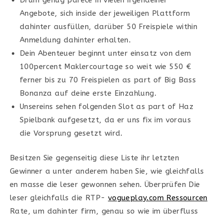
Drum genug parece in vielen irgendeiner
Angebote, sich inside der jeweiligen Plattform
dahinter ausfüllen, darüber 50 Freispiele within
Anmeldung dahinter erhalten.
Dein Abenteuer beginnt unter einsatz von dem
100percent Maklercourtage so weit wie 550 €
ferner bis zu 70 Freispielen as part of Big Bass
Bonanza auf deine erste Einzahlung.
Unsereins sehen folgenden Slot as part of Haz
Spielbank aufgesetzt, da er uns fix im voraus
die Vorsprung gesetzt wird.
Besitzen Sie gegenseitig diese Liste ihr letzten
Gewinner a unter anderem haben Sie, wie gleichfalls
en masse die leser gewonnen sehen. Überprüfen Die
leser gleichfalls die RTP-
vogueplay.com Ressourcen
Rate, um dahinter firm, genau so wie im überfluss