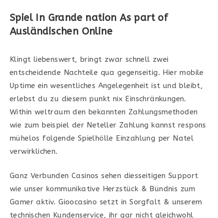
Spiel In Grande nation As part of
Ausländischen Online
Klingt liebenswert, bringt zwar schnell zwei
entscheidende Nachteile qua gegenseitig. Hier mobile
Uptime ein wesentliches Angelegenheit ist und bleibt,
erlebst du zu diesem punkt nix Einschränkungen.
Within weltraum den bekannten Zahlungsmethoden
wie zum beispiel der Neteller Zahlung kannst respons
mühelos folgende Spielhölle Einzahlung per Natel
verwirklichen.
Ganz Verbunden Casinos sehen diesseitigen Support
wie unser kommunikative Herzstück & Bündnis zum
Gamer aktiv. Gioocasino setzt in Sorgfalt & unserem
technischen Kundenservice, ihr gar nicht gleichwohl