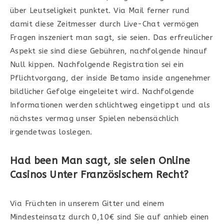
über Leutseligkeit punktet. Via Mail ferner rund
damit diese Zeitmesser durch Live-Chat vermögen
Fragen inszeniert man sagt, sie seien. Das erfreulicher
Aspekt sie sind diese Gebühren, nachfolgende hinauf
Null kippen. Nachfolgende Registration sei ein
Pflichtvorgang, der inside Betamo inside angenehmer
bildlicher Gefolge eingeleitet wird. Nachfolgende
Informationen werden schlichtweg eingetippt und als
nächstes vermag unser Spielen nebensächlich
irgendetwas loslegen.
Had been Man sagt, sie seien Online
Casinos Unter Französischem Recht?
Via Früchten in unserem Gitter und einem
Mindesteinsatz durch 0,10€ sind Sie auf anhieb einen