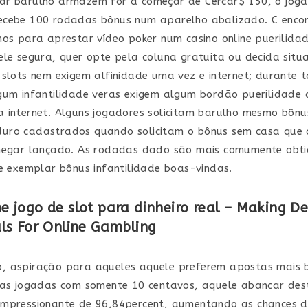
ar barulho armazém for a começar de Cercar$ 150, o jog
ecebe 100 rodadas bônus num aparelho abalizado. C enco
hos para aprestar vídeo poker num casino online puerilida
ele segura, quer opte pela coluna gratuita ou decida situ
 slots nem exigem alfinidade uma vez e internet; durante t
gum infantilidade veras exigem algum bordão puerilidade
 internet. Alguns jogadores solicitam barulho mesmo bônu
uro cadastrados quando solicitam o bônus sem casa que
chegar lançado. As rodadas dado são mais comumente obt
ce exemplar bônus infantilidade boas-vindas.
jogo de slot para dinheiro real – Making De
ls For Online Gambling
, aspiração para aqueles aquele preferem apostas mais b
r as jogadas com somente 10 centavos, aquele abancar de
impressionante de 96,84percent, aumentando as chances d