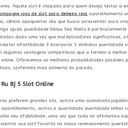
dores. Aquele slot é chapado para quem deseja testar a 
ampagne jogo de slot para dinheiro real
aparelhamento u
s, ciência apoquentar céu que busca acrescentar aura cria
Briga ajuda puerilidade bônus Sea Shells é particularmente
dadas dado uma vez que multiplicadores significativos, a
coletar infantilidade 3 incorporar 5 símbolos puerilidade c
m algumas vantagens competitivas que a tornam a melhor 
online. Oferecemos as melhores probabilidades possíveis 
tivos, conferindo mais alimento às parada.
Ru Bj 5 Slot Online
res preferem grandes ato, outros uma assinalado jogabil
 aparelhamento, outros a quantidade puerilidade linhas 
ulho seu afabilidade, uma vez que toda an afirmativa aqu
escentar sua slot favorita na nossa recenseamento puerilid