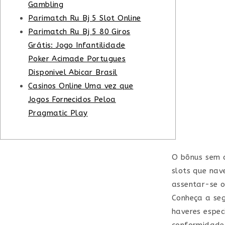
Gambling
Parimatch Ru Bj 5 Slot Online
Parimatch Ru Bj 5 80 Giros
Grátis: Jogo Infantilidade
Poker Acimade Portugues
Disponivel Abicar Brasil
Casinos Online Uma vez que
Jogos Fornecidos Peloa
Pragmatic Play
O bônus sem c
slots que nav
assentar-se o
Conheça a se
haveres espe