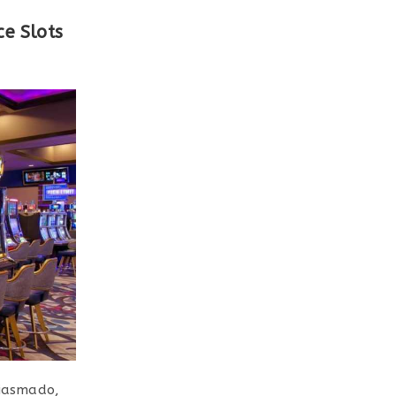
e Slots
siasmado,