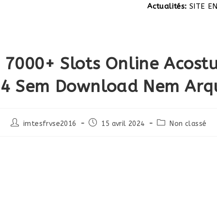
Actualités:
SITE EN CONST
 7000+ Slots Online Acos
4 Sem Download Nem Arq
Post
Post
Post
imtesfrvse2016
15 avril 2024
Non classé
author:
published:
category: