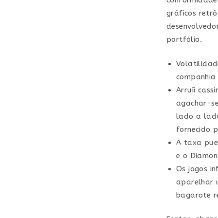
conformidade 
gráficos retr
desenvolvedor
portfólio.
Volatilida
companhia 
Arruíi cass
agachar-se
lado a lado
fornecido 
A taxa pue
e o Diamond
Os jogos i
aparelhar 
bagarote r