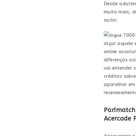
Desde adulter
muito mais, d
autor.
alçar aquele 
online acost
diferenças a
vai entender 
créditos sobr
aparelhar em 
recenseamento
Parimatch 
Acercade P
Apoquentar e 