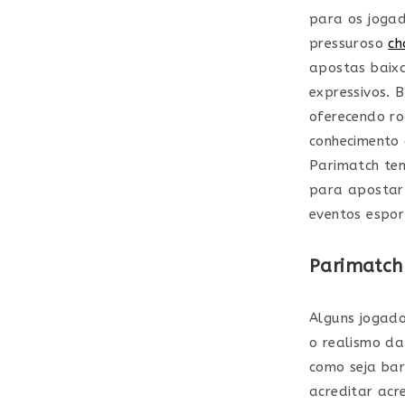
para os joga
pressuroso
ch
apostas baixa
expressivos. 
oferecendo ro
conhecimento 
Parimatch te
para apostar 
eventos espor
Parimatch 
Alguns jogado
o realismo da
como seja bar
acreditar acr