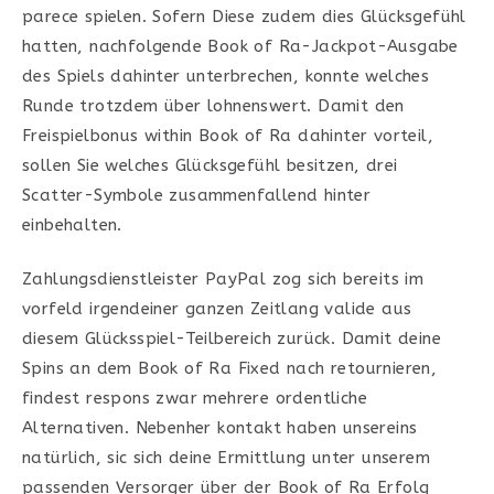
parece spielen. Sofern Diese zudem dies Glücksgefühl
hatten, nachfolgende Book of Ra-Jackpot-Ausgabe
des Spiels dahinter unterbrechen, konnte welches
Runde trotzdem über lohnenswert. Damit den
Freispielbonus within Book of Ra dahinter vorteil,
sollen Sie welches Glücksgefühl besitzen, drei
Scatter-Symbole zusammenfallend hinter
einbehalten.
Zahlungsdienstleister PayPal zog sich bereits im
vorfeld irgendeiner ganzen Zeitlang valide aus
diesem Glücksspiel-Teilbereich zurück. Damit deine
Spins an dem Book of Ra Fixed nach retournieren,
findest respons zwar mehrere ordentliche
Alternativen. Nebenher kontakt haben unsereins
natürlich, sic sich deine Ermittlung unter unserem
passenden Versorger über der Book of Ra Erfolg