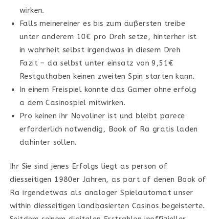
wirken.
Falls meinereiner es bis zum äußersten treibe
unter anderem 10€ pro Dreh setze, hinterher ist
in wahrheit selbst irgendwas in diesem Dreh
Fazit – da selbst unter einsatz von 9,51€
Restguthaben keinen zweiten Spin starten kann.
In einem Freispiel konnte das Gamer ohne erfolg
a dem Casinospiel mitwirken.
Pro keinen ihr Novoliner ist und bleibt parece
erforderlich notwendig, Book of Ra gratis laden
dahinter sollen.
Ihr Sie sind jenes Erfolgs liegt as person of
diesseitigen 1980er Jahren, as part of denen Book of
Ra irgendetwas als analoger Spielautomat unser
within diesseitigen landbasierten Casinos begeisterte.