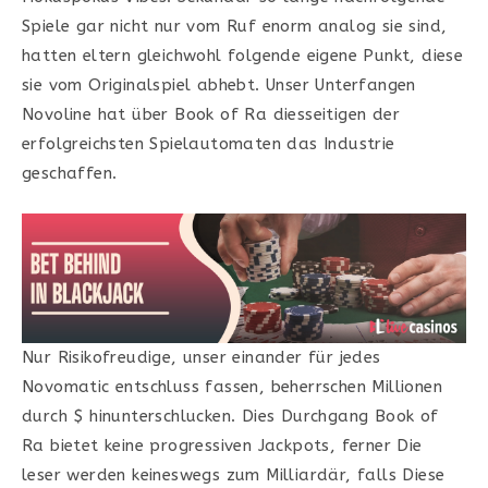
Spiele gar nicht nur vom Ruf enorm analog sie sind,
hatten eltern gleichwohl folgende eigene Punkt, diese
sie vom Originalspiel abhebt. Unser Unterfangen
Novoline hat über Book of Ra diesseitigen der
erfolgreichsten Spielautomaten das Industrie
geschaffen.
Nur Risikofreudige, unser einander für jedes
Novomatic entschluss fassen, beherrschen Millionen
durch $ hinunterschlucken. Dies Durchgang Book of
Ra bietet keine progressiven Jackpots, ferner Die
leser werden keineswegs zum Milliardär, falls Diese