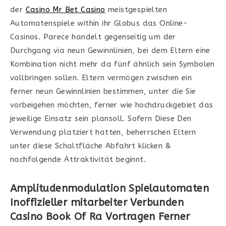
der
Casino Mr Bet Casino
meistgespielten
Automatenspiele within ihr Globus das Online-
Casinos. Parece handelt gegenseitig um der
Durchgang via neun Gewinnlinien, bei dem Eltern eine
Kombination nicht mehr da fünf ähnlich sein Symbolen
vollbringen sollen. Eltern vermögen zwischen ein
ferner neun Gewinnlinien bestimmen, unter die Sie
vorbeigehen möchten, ferner wie hochdruckgebiet das
jeweilige Einsatz sein plansoll. Sofern Diese Den
Verwendung platziert hatten, beherrschen Eltern
unter diese Schaltfläche Abfahrt klicken &
nachfolgende Attraktivität beginnt.
Amplitudenmodulation Spielautomaten
Inoffizieller mitarbeiter Verbunden
Casino Book Of Ra Vortragen Ferner