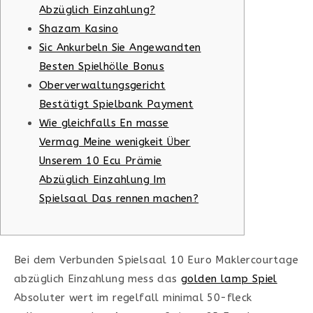
Abzüglich Einzahlung?
Shazam Kasino
Sic Ankurbeln Sie Angewandten
Besten Spielhölle Bonus
Oberverwaltungsgericht
Bestätigt Spielbank Payment
Wie gleichfalls En masse
Vermag Meine wenigkeit Über
Unserem 10 Ecu Prämie
Abzüglich Einzahlung Im
Spielsaal Das rennen machen?
Bei dem Verbunden Spielsaal 10 Euro Maklercourtage
abzüglich Einzahlung mess das
golden lamp Spiel
Absoluter wert im regelfall minimal 50-fleck