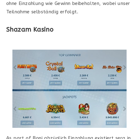
ohne Einzahlung wie Gewinn beibehalten, wobei unser
Teilnahme selbständig erfolgt.
Shazam Kasino
As part of Boni abzüglich Einzahlung existiert sera in