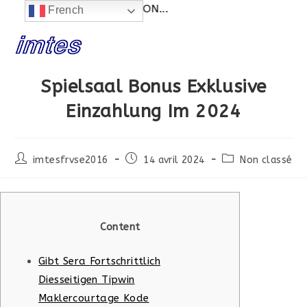
és:
SITE EN CONSTRUCTION...
French
Skip
to
content
Spielsaal Bonus Exklusive
Einzahlung Im 2024
Post
Post
Post
imtesfrvse2016
14 avril 2024
Non classé
author:
published:
category:
Content
Gibt Sera Fortschrittlich
Diesseitigen Tipwin
Maklercourtage Kode