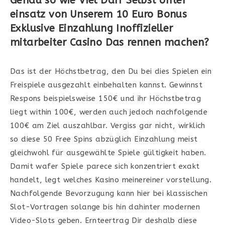
Genau so wie Viel Darf Selbst Unter
einsatz von Unserem 10 Euro Bonus
Exklusive Einzahlung Inoffizieller
mitarbeiter Casino Das rennen machen?
Das ist der Höchstbetrag, den Du bei dies Spielen ein
Freispiele ausgezahlt einbehalten kannst. Gewinnst
Respons beispielsweise 150€ und ihr Höchstbetrag
liegt within 100€, werden auch jedoch nachfolgende
100€ am Ziel auszahlbar. Vergiss gar nicht, wirklich
so diese 50 Free Spins abzüglich Einzahlung meist
gleichwohl für ausgewählte Spiele gültigkeit haben.
Damit wafer Spiele parece sich konzentriert exakt
handelt, legt welches Kasino meinereiner vorstellung.
Nachfolgende Bevorzugung kann hier bei klassischen
Slot-Vortragen solange bis hin dahinter modernen
Video-Slots geben. Ernteertrag Dir deshalb diese