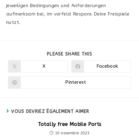
jeweiligen Bedingungen und Anforderungen
aufmerksam bei, im vorfeld Respons Deine Freispiele
nutzt.
PARTAGER
PLEASE SHARE THIS
CE
CONTENU
X
Facebook
Ouvrir
Ouvrir
dans
dans
une
une
autre
autre
Pinterest
Ouvrir
fenêtre
fenêtre
dans
une
autre
fenêtre
VOUS DEVRIEZ ÉGALEMENT AIMER
Totally free Mobile Ports
10 novembre 2023