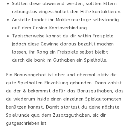
Sollten diese abwesend werden, sollten Eltern
reibungslos eingeschaltet den Hilfe kontaktieren.
Anstelle landet ihr Maklercourtage selbständig
auf dem Casino Kontoverbindung.
Typischerweise kannst du dir within Freispiele
jedoch diese Gewinne daraus bezahlt machen
lassen, ihr Rang ein Freispiele selbst bleibt
durch die bank im Guthaben ein Spielhalle.
Ein Bonusangebot ist aber und abermal aktiv die
gute Spielhallen Einzahlung gebunden. Dann zahlst
du der & bekommst dafür das Bonusguthaben, das
du wiederum inside einen einzelnen Spielautomaten
benützen kannst. Damit startest du deine nächste
Spielrunde qua dem Zusatzguthaben, sic dir
gutgeschrieben ist.