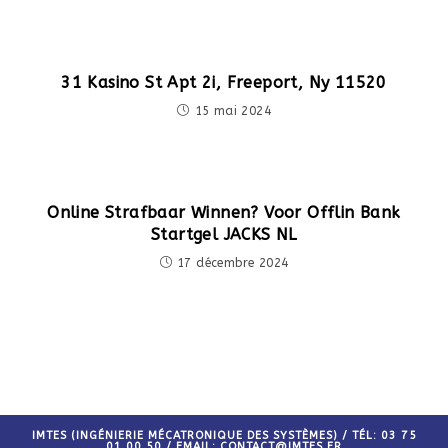
31 Kasino St Apt 2i, Freeport, Ny 11520
15 mai 2024
Online Strafbaar Winnen? Voor Offlin Bank
Startgel JACKS NL
17 décembre 2024
IMTES (INGÉNIERIE MÉCATRONIQUE DES SYSTÈMES) / TÉL: 03 75
01 00 50 / EMAIL: CONTACT@IMTES.FR