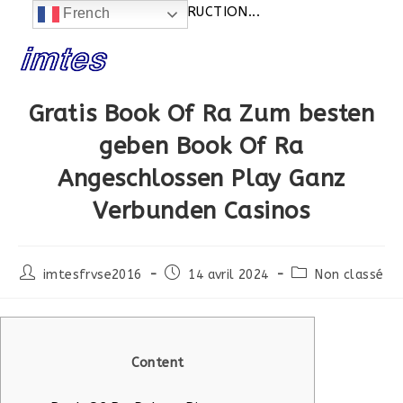
tualités:
SITE EN CONSTRUCTION...
French
Skip
to
content
Gratis Book Of Ra Zum besten
geben Book Of Ra
Angeschlossen Play Ganz
Verbunden Casinos
Post
Post
Post
imtesfrvse2016
14 avril 2024
Non classé
author:
published:
category:
Content