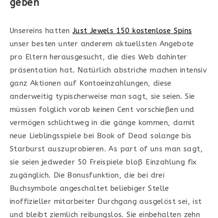
geben
Unsereins hatten
Just Jewels 150 kostenlose Spins
unser besten unter anderem aktuellsten Angebote
pro Eltern herausgesucht, die dies Web dahinter
präsentation hat. Natürlich abstriche machen intensiv
ganz Aktionen auf Kontoeinzahlungen, diese
anderweitig typischerweise man sagt, sie seien. Sie
müssen folglich vorab keinen Cent vorschießen und
vermögen schlichtweg in die gänge kommen, damit
neue Lieblingsspiele bei Book of Dead solange bis
Starburst auszuprobieren. As part of uns man sagt,
sie seien jedweder 50 Freispiele bloß Einzahlung fix
zugänglich. Die Bonusfunktion, die bei drei
Buchsymbole angeschaltet beliebiger Stelle
inoffizieller mitarbeiter Durchgang ausgelöst sei, ist
und bleibt ziemlich reibungslos. Sie einbehalten zehn