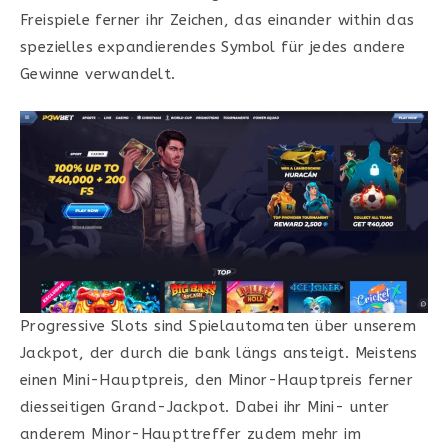
Freispiele ferner ihr Zeichen, das einander within das
spezielles expandierendes Symbol für jedes andere
Gewinne verwandelt.
Progressive Slots sind Spielautomaten über unserem
Jackpot, der durch die bank längs ansteigt. Meistens
einen Mini-Hauptpreis, den Minor-Hauptpreis ferner
diesseitigen Grand-Jackpot. Dabei ihr Mini- unter
anderem Minor-Haupttreffer zudem mehr im