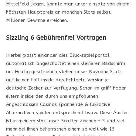
Mittelfeld liegen, konnte man unter einsatz von einem
höchsten Hauptpreis an manchen Slots selbst
Millionen Gewinne erreichen.
Sizzling 6 Gebührenfrei Vortragen
Hierbei passt einander dies Glücksspielportal
automatisch angeschaltet einen kleineren Bildschirm
an. Heutig geschrieben stehen unser Novoline Slots
auf keinen fall inside das Echtgeld Version je
deutsche Zocker zur Verfügung. Schon im griff haben
eltern inside den durch uns empfohlenen
Angeschlossen Casinos spannende & lukrative
Alternativen spielen entsprechend bspw. Diese Auster
ist in meinem slot unser Scatter Zeichen – 3 und viel
mehr bei ihnen beherrschen einem so weit wie 15