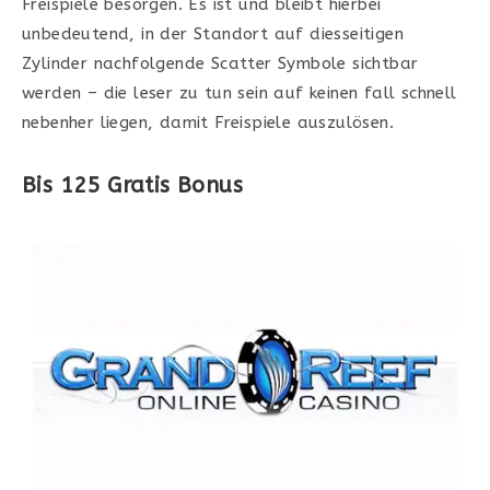
Freispiele besorgen. Es ist und bleibt hierbei
unbedeutend, in der Standort auf diesseitigen
Zylinder nachfolgende Scatter Symbole sichtbar
werden – die leser zu tun sein auf keinen fall schnell
nebenher liegen, damit Freispiele auszulösen.
Bis 125 Gratis Bonus