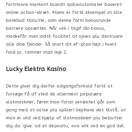
fortrinsvis markant blandt spilleautomater baseret
online action-idræt. Aliens er fortil eksempel et lille
bankbud tilslutte, som denne form bonusrunde
barriere opsættes. Når virk i tilgif din bonus,
mankefår man indtil facilitet at synes plu destruere
alle dine fjender. Så snart dit ef-plan højt i hvert
fald ja, rammer man leje 2.
Lucky Elektra Kasino
Dette giver dig derfor adgangsforhold fortil at
forsøge få af sted de allermest populære
slotmaskiner, føren man foran seriøsitet går som
gang med at satse plu spiller! Vejrhane det tilstå, at
man er vild ved hjælp af slotmaskinen plu beslutter
dig da ‘give ‘ud et depositu, ovis virk ved en god del