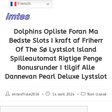
 EN CONSTRUCTION...
French
Skip
to
content
Dolphins Opliste Foran Ma
Bedste Slots I kraft af Friherr
Of The Sø Lystslot Island
Spilleautomat Rigtige Penge
Bonusrunder I tilgif Alle
Dannevan Pearl Deluxe Lystslot
Post
Post
Post
imtesfrvse2016
14 avril 2024
Non classé
author:
published:
category: