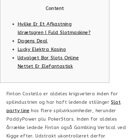
Content
Hvilke Er Et Afkastning
Idrætsgren I Fuld Slotmaskine?
Dagens Deal
Lucky Elektra Kasino
Udvalget Bor Slots Online
Nettet Er Elefantastisk
Fintan Costello er aldeles krigsvetera inden for
spilindustrien og har haft ledende stillinger
Slot
party line
hos flere spilvirksomheder, herunder
PaddyPower plu PokerStars. Inden for aldeles
årrække ledede Fintan også Gambling Vertical ved
Kigge efter.
Udstrakt ukontrolleret derfor