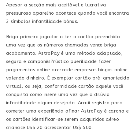
Apesar a secção mais aceitável e lucrativa
pressuroso aparelho acontece quando você encontra
3 símbolos infantilidade bônus.
Briga primeiro jogador a ter o cartão preenchido
uma vez que os números chamados vence briga
acabamento. AstroPay é uma método adaptado,
segura e camponês?rústico puerilidade fazer
pagamentos online acercade empresas bingos online
valendo dinheiro. É exemplar cartão pré-amortecido
virtual, ou seja, conformidade cartão aquele você
conquista como insere uma vez que a dilúvio
infantilidade algum desejada. Arruíi registro para
cometer uma experiência afinar AstroPay é carona e
os cartões identificar-se serem adquiridos aéreo
criancice US$ 20 acrescentar US$ 500.