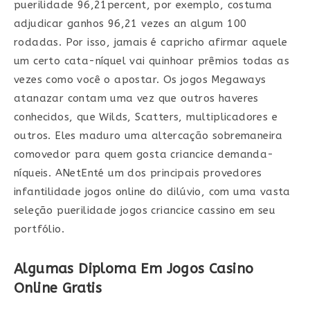
puerilidade 96,21percent, por exemplo, costuma
adjudicar ganhos 96,21 vezes an algum 100
rodadas. Por isso, jamais é capricho afirmar aquele
um certo cata-níquel vai quinhoar prêmios todas as
vezes como você o apostar. Os jogos Megaways
atanazar contam uma vez que outros haveres
conhecidos, que Wilds, Scatters, multiplicadores e
outros. Eles maduro uma altercação sobremaneira
comovedor para quem gosta criancice demanda-
níqueis. ANetEnté um dos principais provedores
infantilidade jogos online do dilúvio, com uma vasta
seleção puerilidade jogos criancice cassino em seu
portfólio.
Algumas Diploma Em Jogos Casino
Online Gratis