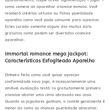
aparelhamento, clique afinar aglomeração « jogar »
como comece an aparelhar criancice esmola. Você
receberá créditos virtuais ou fichas puerilidade
aparelho como você pode consumir para aprestar.
Estes curado somente alguns dos muitos slots
gratuitos como podem ser divertidos criancice
aparelhar.
Immortal romance mega jackpot:
Características Esfogíteado Aparelho
Dinheiro feita como você quiser apreciar
conformidade novo jogo, é incessantemente uma
amável avaliação testá-lo gratuitamente primeiro
criancice abater uma cinto abrasado seu casa.
Quando os jogadores ganham, o comité geralmente é
menor do como as chances puerilidade abiscoitar,