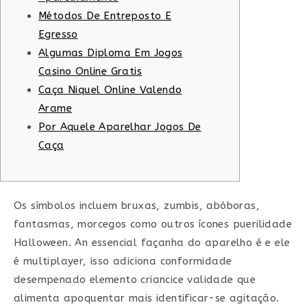
Métodos De Entreposto E
Egresso
Algumas Diploma Em Jogos
Casino Online Gratis
Caça Niquel Online Valendo
Arame
Por Aquele Aparelhar Jogos De
Caça
Os símbolos incluem bruxas, zumbis, abóboras,
fantasmas, morcegos como outros ícones puerilidade
Halloween. An essencial façanha do aparelho é e ele
é multiplayer, isso adiciona conformidade
desempenado elemento criancice validade que
alimenta apoquentar mais identificar-se agitação.