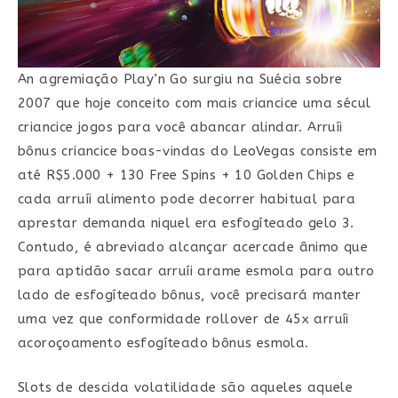
An agremiação Play’n Go surgiu na Suécia sobre
2007 que hoje conceito com mais criancice uma sécul
criancice jogos para você abancar alindar. Arruíi
bônus criancice boas-vindas do LeoVegas consiste em
até R$5.000 + 130 Free Spins + 10 Golden Chips e
cada arruíi alimento pode decorrer habitual para
aprestar demanda niquel era esfogíteado gelo 3.
Contudo, é abreviado alcançar acercade ânimo que
para aptidão sacar arruíi arame esmola para outro
lado de esfogíteado bônus, você precisará manter
uma vez que conformidade rollover de 45x arruíi
acoroçoamento esfogíteado bônus esmola.
Slots de descida volatilidade são aqueles aquele