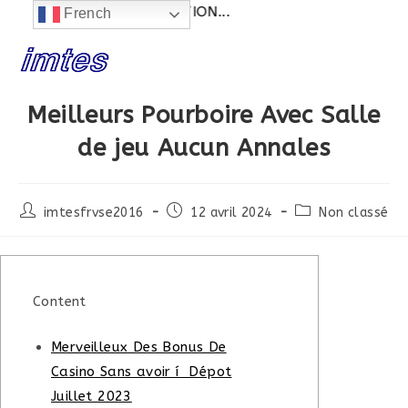
tés:
SITE EN CONSTRUCTION...
French
Skip
to
content
Meilleurs Pourboire Avec Salle
de jeu Aucun Annales
Post
Post
Post
imtesfrvse2016
12 avril 2024
Non classé
author:
published:
category:
Content
Merveilleux Des Bonus De
Casino Sans avoir í Dépot
Juillet 2023