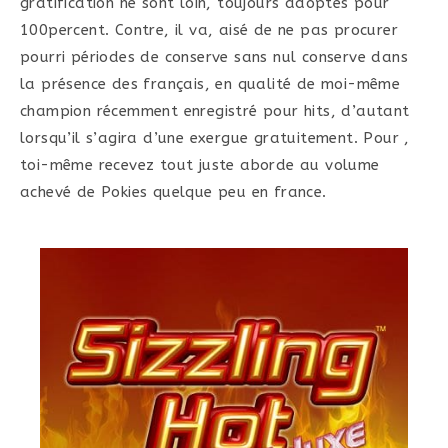
gratification ne sont loin, toujours adoptés pour
100percent. Contre, il va, aisé de ne pas procurer
pourri périodes de conserve sans nul conserve dans
la présence des français, en qualité de moi-même
champion récemment enregistré pour hits, d’autant
lorsqu’il s’agira d’une exergue gratuitement. Pour ,
toi-même recevez tout juste aborde au volume
achevé de Pokies quelque peu en france.