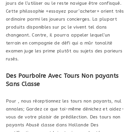
jours de l’utiliser ou le reste navigue être confisqué.
Cette philosophie «essayez pour’acheter» orient très
ordinaire parmi les joueurs concierges. La plupart
produits disponibles sur pc le vivent tel dans
changeant. Contre, il pourra appeler lequel’un
terrain en compagnie de défi qui a mûr tonalité
examen juge les prime plutôt au sujets des parieurs
rusés.
Des Pourboire Avec Tours Non payants
Sans Classe
Pour , nous réceptionnez les tours non payants, nul
annales; Gardez ce que toi-même dénichez et aidez-
vous de votre plaisir de prédilection. Des tours non
payants Abusé classe dans Hollande Des