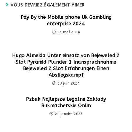
VOUS DEVRIEZ ÉGALEMENT AIMER
Pay By the Mobile phone Uk Gambling
enterprise 2024
27 mai 2024
Hugo Almeida Unter einsatz von Bejeweled 2
Slot Pyramid Plunder 1 Inanspruchnahme
Bejeweled 2 Slot Erfahrungen Einen
Abstiegskampf
13 juin 2024
Pzbuk Najlepsze Legalne Zakłady
Bukmacherskie Onlin
21 janvier 2023