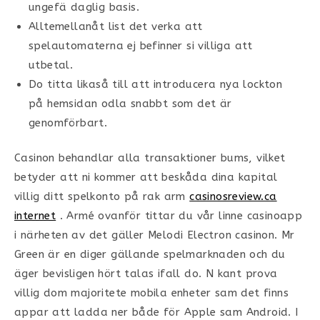
ungefä daglig basis.
Alltemellanåt list det verka att
spelautomaterna ej befinner si villiga att
utbetal.
Do titta likaså till att introducera nya lockton
på hemsidan odla snabbt som det är
genomförbart.
Casinon behandlar alla transaktioner bums, vilket
betyder att ni kommer att beskåda dina kapital
villig ditt spelkonto på rak arm
casinosreview.ca
internet
. Armé ovanför tittar du vår linne casinoapp
i närheten av det gäller Melodi Electron casinon. Mr
Green är en diger gällande spelmarknaden och du
äger bevisligen hört talas ifall do. N kant prova
villig dom majoritete mobila enheter sam det finns
appar att ladda ner både för Apple sam Android. I