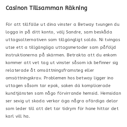
Casinon Tillsamman Räkning
För att tillfälle ut dina vinster a Betway tvungen du
logga in på ditt konto, välj Sandre, sam beskåda
uttagsalternativen sam tillgängligt saldo. Ni tvingas
utse ett a tillgängliga uttagsmetoder sam påföljd
instruktionerna på skärmen. Betrakta att du enkom
kommer att vet tag ut vinster såsom ick befinner sig
relaterade åt omsättningsframsteg eller
omsättningskrav. Problemen hos betway ligger ino
uttagen såsom tar epok, saken dä komplicerade
kundtjänsten sam någo förvirrande hemsid. Hemsidan
ser sexig ut skada verkar äga några ofärdiga delar
som leder till att det tar tidrym för hane hittar det
karl vill ha.