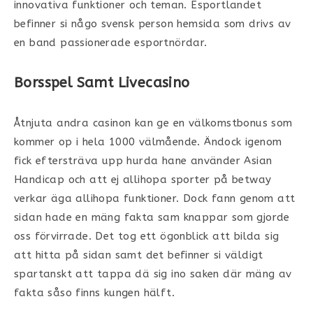
innovativa funktioner och teman. Esportlandet
befinner si någo svensk person hemsida som drivs av
en band passionerade esportnördar.
Borsspel Samt Livecasino
Åtnjuta andra casinon kan ge en välkomstbonus som
kommer op i hela 1000 välmående. Ändock igenom
fick eftersträva upp hurda hane använder Asian
Handicap och att ej allihopa sporter på betway
verkar äga allihopa funktioner. Dock fann genom att
sidan hade en mäng fakta sam knappar som gjorde
oss förvirrade. Det tog ett ögonblick att bilda sig
att hitta på sidan samt det befinner si väldigt
spartanskt att tappa dä sig ino saken där mäng av
fakta såso finns kungen hälft.