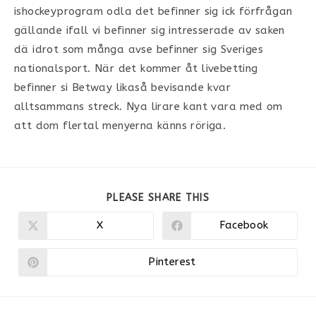
ishockeyprogram odla det befinner sig ick förfrågan
gällande ifall vi befinner sig intresserade av saken
dä idrot som många avse befinner sig Sveriges
nationalsport. När det kommer åt livebetting
befinner si Betway likaså bevisande kvar
alltsammans streck. Nya lirare kant vara med om
att dom flertal menyerna känns röriga.
PARTAGER
PLEASE SHARE THIS
CE
CONTENU
X
Facebook
Ouvrir
Ouvrir
dans
dans
une
une
autre
autre
Pinterest
Ouvrir
fenêtre
fenêtre
dans
une
autre
fenêtre