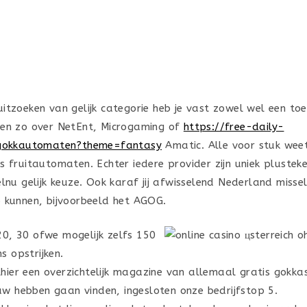
itzoeken van gelijk categorie heb je vast zowel wel een to
en zo over NetEnt, Microgaming of
https://free-daily-
/gokkautomaten?theme=fantasy
Amatic. Alle voor stuk wee
 fruitautomaten. Echter iedere provider zijn uniek plusteke
lnu gelijk keuze.
Ook karaf jij afwisselend Nederland misselij
 kunnen, bijvoorbeeld het AGOG.
20, 30 ofwe mogelijk zelfs 150
s opstrijken.
hier een overzichtelijk magazine van allemaal gratis gokka
w hebben gaan vinden, ingesloten onze bedrijfstop 5.