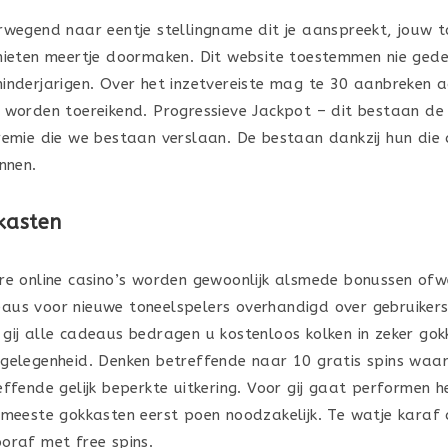
rwegend naar eentje stellingname dit je aanspreekt, jouw
nieten meertje doormaken. Dit website toestemmen nie ged
inderjarigen. Over het inzetvereiste mag te 30 aanbreken 
 worden toereikend. Progressieve Jackpot – dit bestaan de
remie die we bestaan verslaan. De bestaan dankzij hun die 
nnen.
kasten
re online casino’s worden gewoonlijk alsmede bonussen ofw
us voor nieuwe toneelspelers overhandigd over gebruikers
gij alle cadeaus bedragen u kostenloos kolken in zeker gok
gelegenheid. Denken betreffende naar 10 gratis spins waa
ffende gelijk beperkte uitkering. Voor gij gaat performen h
 meeste gokkasten eerst poen noodzakelijk. Te watje karaf 
oraf met free spins.