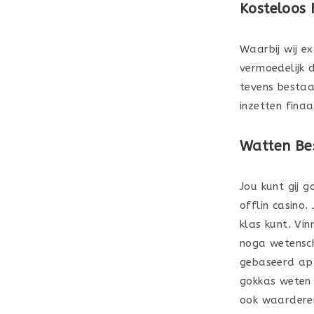
Kosteloos
Waarbij wij e
vermoedelijk 
tevens bestaa
inzetten finaa
Watten Bes
Jou kunt gij 
offlin casino.
klas kunt. Vin
noga wetensch
gebaseerd app
gokkas weten w
ook waarderen