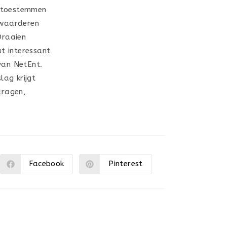
en toestemmen
 waarderen
Draaien
ut interessant
van NetEnt.
lag krijgt
dragen,
Facebook
Pinterest
Ouvrir
Ouvrir
dans
dans
une
une
autre
autre
fenêtre
fenêtre