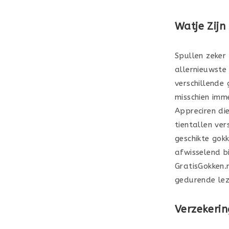
Watje Zijn
Spullen zeker
allernieuwste
verschillende
misschien imm
Appreciren di
tientallen ver
geschikte gok
afwisselend b
GratisGokken.n
gedurende le
Verzekerin