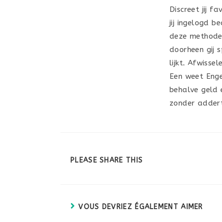
Discreet jij f
jij ingelogd 
deze methode 
doorheen gij 
lijkt. Afwiss
Een weet Engel
behalve geld 
zonder adder
PARTAGER
PLEASE SHARE THIS
CE
CONTENU
VOUS DEVRIEZ ÉGALEMENT AIMER