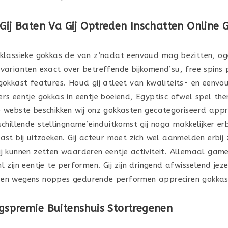
 Gij Baten Va Gij Optreden Inschatten Online
 klassieke gokkas de van z’nadat eenvoud mag bezitten, o
 varianten exact over betreffende bijkomend’su, free spins 
 gokkast features. Houd gij atleet van kwaliteits- en eenvo
ers eentje gokkas in eentje boeiend, Egyptisc ofwel spel th
e webste beschikken wij onz gokkasten gecategoriseerd appr
schillende stellingname’einduitkomst gij noga makkelijker erb
kast bij uitzoeken. Gij acteur moet zich wel aanmelden erbij
ij kunnen zetten waarderen eentje activiteit. Allemaal gam
l zijn eentje te performen. Gij zijn dringend afwisselend jeze
zen wegens noppes gedurende performen appreciren gokkas
gspremie Buitenshuis Stortregenen