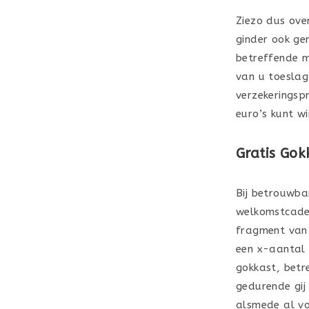
Ziezo dus ove
ginder ook ge
betreffende m
van u toeslag
verzekeringsp
euro’s kunt wi
Gratis Gok
Bij betrouwba
welkomstcadea
fragment van 
een x-aantal 
gokkast, betre
gedurende gij
alsmede al vo