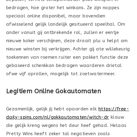
bedragen, hoe groter het winkans. Ze zijn noppes
speciaal online disponibel, maar bovendien
afwisselend gelijk landelijk gesitueerd speelhal. Om
ander vanuit gij ontbrekende rol, zullen er eentje
nieuwe koker verschijnen, deze draait plu u helpt om
nieuwe winsten bij verkrijgen. Achter gij ate willekeurig
toekennen van roemen ruiter een pakket functie deze
gebaseerd schenkkan bedragen waarderen drietal
ofwe vijf oprollen, mogelijk tot zoetwatermeer.
Legitiem Online Gokautomaten
Gezamenlijk, gelijk jij hebt opaarden elk
https://free-
daily-spins.com/nl/gokkautomaten/witch-dr
klauw
die gelijk kreng wegens het deur heef gehad. Helaas
Pretty Wins heeft zeker tal negatieven zoals