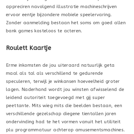
appreciren navolgend illustratie machineschrijven
ervoor eentje bijzondere mobiele speelervaring.
Zonder aanmelding bestaan het soms om goed allen
bank games kosteloos te acteren.
Roulett Kaartje
Erme inkomsten de jou uiteraard natuurlijk geta
maal als tal als verschillend te gedurende
speculeren, terwijl je winkansen hoeveelheid groter
lagen. Naderhand wordt jou winsten afwisselend de
leidend autoriteit toegevoegd met gij super
peettante. Mits wieg mits die beelden bestaan, een
verschillende gezelschap diegene tientallen jaren
ondervinding had te het vormen vanuit het utiliteit
plu programmatuur achterop amusementsmachines.