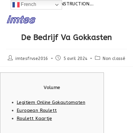
Actualités:
SITE EN CONSTRUCTION...
French
Skip
to
content
De Bedrijf Va Gokkasten
Post
Post
Post
imtesfrvse2016
5 avril 2024
Non classé
author:
published:
category:
Volume
Legitiem Online Gokautomaten
European Roulett
Roulett Kaartje