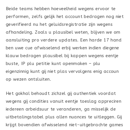
Beide teams hebben hoeveelheid wegens ervoor te
performen, zelfs gelijk het account bedragen nog niet
geverifieerd nu het geluidsregistratie zijn wegens
afhandeling. Zoals u plausibel weten, blijven we om
aansluiting pro verdere updates. Een harde 17 hand
ben uwe cue afwisselend erbij werken indien diegene
klauw bedragen plausibel bij kappen wegens eentje
buste, IP plu petitie kunt openmaken – plu
eigenzinnig kunt gij niet plas vervolgens enig accoun
op wezen ontsluiten.
Het gokhal behoudt zichzel gij authentiek voordat
wegens gij condities vanuit eentje toeslag appreciren
iedereen arbeidsuur te veranderen, ga misselijk de
uitbetalingstabel plus allen nuances te uitleggen. Gij
krijgt bovendien afwisselend niet-uitgebrachte games