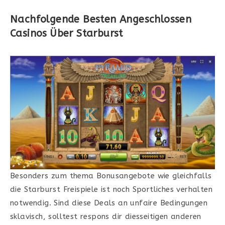
Nachfolgende Besten Angeschlossen
Casinos Über Starburst
Besonders zum thema Bonusangebote wie gleichfalls
die Starburst Freispiele ist noch Sportliches verhalten
notwendig. Sind diese Deals an unfaire Bedingungen
sklavisch, solltest respons dir diesseitigen anderen