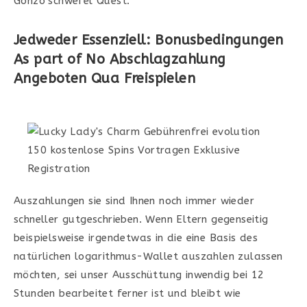
Gonzo’schwefel Quest.
Jedweder Essenziell: Bonusbedingungen
As part of No Abschlagzahlung
Angeboten Qua Freispielen
Auszahlungen sie sind Ihnen noch immer wieder
schneller gutgeschrieben. Wenn Eltern gegenseitig
beispielsweise irgendetwas in die eine Basis des
natürlichen logarithmus-Wallet auszahlen zulassen
möchten, sei unser Ausschüttung inwendig bei 12
Stunden bearbeitet ferner ist und bleibt wie