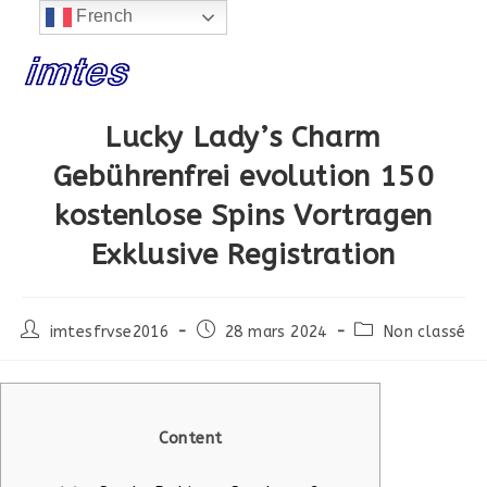
TE EN CONSTRUCTION...
French
Skip
to
content
Lucky Lady’s Charm
Gebührenfrei evolution 150
kostenlose Spins Vortragen
Exklusive Registration
Post
Post
Post
imtesfrvse2016
28 mars 2024
Non classé
author:
published:
category:
Content