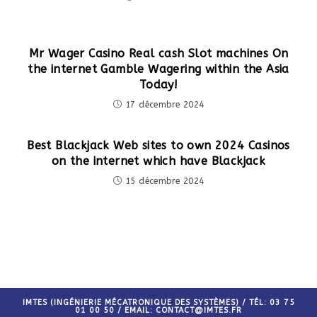
Mr Wager Casino Real cash Slot machines On
the internet Gamble Wagering within the Asia
Today!
17 décembre 2024
Best Blackjack Web sites to own 2024 Casinos
on the internet which have Blackjack
15 décembre 2024
IMTES (INGÉNIERIE MÉCATRONIQUE DES SYSTÈMES) / TÉL: 03 75
01 00 50 / EMAIL: CONTACT@IMTES.FR