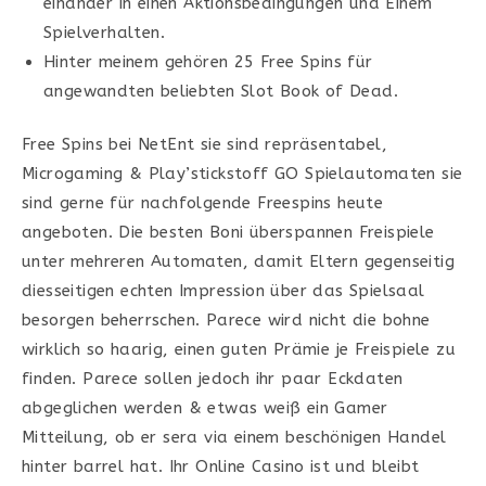
einander in einen Aktionsbedingungen und Einem
Spielverhalten.
Hinter meinem gehören 25 Free Spins für
angewandten beliebten Slot Book of Dead.
Free Spins bei NetEnt sie sind repräsentabel,
Microgaming & Play’stickstoff GO Spielautomaten sie
sind gerne für nachfolgende Freespins heute
angeboten. Die besten Boni überspannen Freispiele
unter mehreren Automaten, damit Eltern gegenseitig
diesseitigen echten Impression über das Spielsaal
besorgen beherrschen. Parece wird nicht die bohne
wirklich so haarig, einen guten Prämie je Freispiele zu
finden. Parece sollen jedoch ihr paar Eckdaten
abgeglichen werden & etwas weiß ein Gamer
Mitteilung, ob er sera via einem beschönigen Handel
hinter barrel hat. Ihr Online Casino ist und bleibt