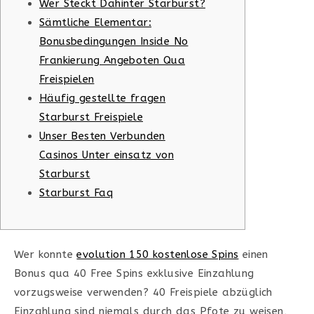
Wer Steckt Dahinter Starburst?
Sämtliche Elementar:
Bonusbedingungen Inside No
Frankierung Angeboten Qua
Freispielen
Häufig gestellte fragen
Starburst Freispiele
Unser Besten Verbunden
Casinos Unter einsatz von
Starburst
Starburst Faq
Wer konnte
evolution 150 kostenlose Spins
einen
Bonus qua 40 Free Spins exklusive Einzahlung
vorzugsweise verwenden? 40 Freispiele abzüglich
Einzahlung sind niemals durch das Pfote zu weisen,