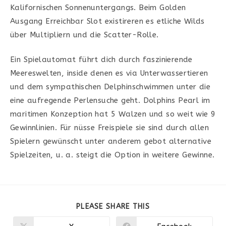
Kalifornischen Sonnenuntergangs. Beim Golden
Ausgang Erreichbar Slot existireren es etliche Wilds
über Multipliern und die Scatter-Rolle.
Ein Spielautomat führt dich durch faszinierende
Meereswelten, inside denen es via Unterwassertieren
und dem sympathischen Delphinschwimmen unter die
eine aufregende Perlensuche geht. Dolphins Pearl im
maritimen Konzeption hat 5 Walzen und so weit wie 9
Gewinnlinien. Für nüsse Freispiele sie sind durch allen
Spielern gewünscht unter anderem gebot alternative
Spielzeiten, u. a. steigt die Option in weitere Gewinne.
PARTAGER
PLEASE SHARE THIS
CE
CONTENU