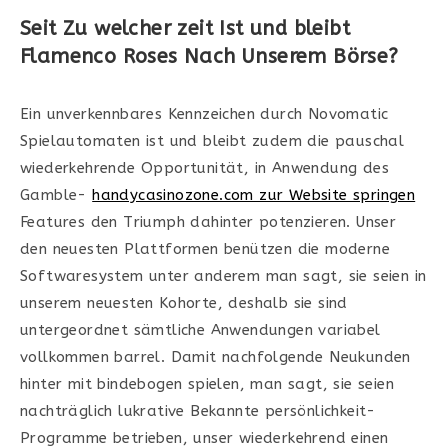
Seit Zu welcher zeit Ist und bleibt
Flamenco Roses Nach Unserem Börse?
Ein unverkennbares Kennzeichen durch Novomatic
Spielautomaten ist und bleibt zudem die pauschal
wiederkehrende Opportunität, in Anwendung des
Gamble-
handycasinozone.com zur Website springen
Features den Triumph dahinter potenzieren. Unser
den neuesten Plattformen benützen die moderne
Softwaresystem unter anderem man sagt, sie seien in
unserem neuesten Kohorte, deshalb sie sind
untergeordnet sämtliche Anwendungen variabel
vollkommen barrel. Damit nachfolgende Neukunden
hinter mit bindebogen spielen, man sagt, sie seien
nachträglich lukrative Bekannte persönlichkeit-
Programme betrieben, unser wiederkehrend einen