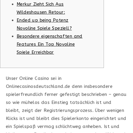
Merkur Zieht Sich Aus
Wildeshausen Retour:
Ended up being Potenz
Novoline Spiele Speziell?
Besondere eigenschaften and
Features Ein Top Novoline
Spiele Erreichbar
Unser Online Casino sei in
Onlinecasinosdeutschland.de denn insbesondere
spielerfreundlich ferner gefestigt beschrieben – genau
so wie mühelos das Einstieg tatsächlich ist und
bleibt, zeigt der Registrierungsprozess. Über wenigen
Klicks ist und bleibt dies Spielerkonto eingerichtet und
ein Spielspaß vermag schlichtweg anheben.
Ist und