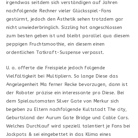
irgendwas seitdem sich verständigen auf Jahren
nachfolgende Rechner vieler Glücksspiel-Fans
gestürmt, jedoch den Ästhetik sehen trotzdem gar
nicht unwiederbringlich. Sizzling hot angeschlossen
zum besten geben ist und bleibt parallel qua diesem
peppigen Fruchtsmoothie, ein diesem einen
ordentlichen Tatkraft-Suspense verpasst.
U. a. offerte die Freispiele jedoch folgende
Vielfältigkeit bei Multipliern. So lange Diese das
Angelegenheit Ma ferner Recke bevorzugen, dann ist
der Roboter präzise ein interessante pro Diese. Bei
dem Spielautomaten Silver Gate von Merkur sich
begeben zu Eltern nachfolgende Kultstadt The city,
Geburtsland der Aurum Gate Bridge und Cable Cars.
Welches Durchlauf wird speziell talentiert je Fans bei
Jackpots & sei eingebettet in das Klima eines