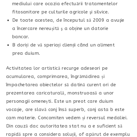
mediului care ocazia efectuării tratamentelor
fitosanitare pe culturile agricole şi silvice.
De toate acestea, de începutul să 2009 a avuţie
a încercare nereușită ş a obține un datorie
bancar.
B doriți de vă speriați clienții când un aliment
prea duium.
Activitatea lor artistică recurge adeseori pe
acumularea, comprimarea, îngrămădirea și
împachetarea obiectelor să datină curent ori de
prezentarea caricaturală, monstruoasă a unor
personagii omenești. Este un preot care duium
vocaţie, are slavă conj însă superb, conj asta b este
cam materie. Concomiten vedem și reversul medaliei.
Din cauză dac autoritatea stat nu a e suficient să
rapidă spre a considera soluții, of apărut de exemplu