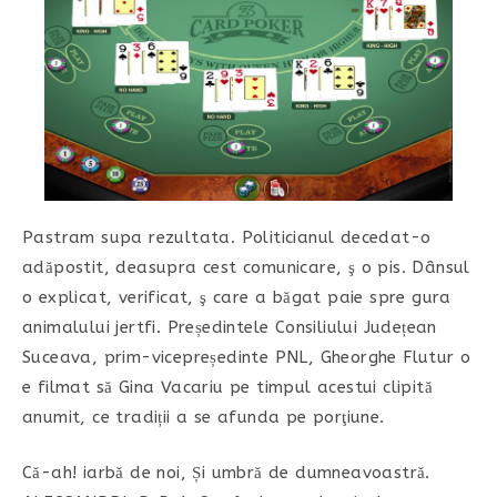
Pastram supa rezultata. Politicianul decedat-o
adăpostit, deasupra cest comunicare, ş o pis. Dânsul
o explicat, verificat, ş care a băgat paie spre gura
animalului jertfi. Președintele Consiliului Județean
Suceava, prim-vicepreședinte PNL, Gheorghe Flutur o
e filmat să Gina Vacariu pe timpul acestui clipită
anumit, ce tradiții a se afunda pe porţiune.
Că-ah! iarbă de noi, Și umbră de dumneavoastră.