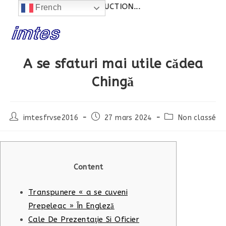
ités:
SITE EN CONSTRUCTION...
French
Skip
to
content
A se sfaturi mai utile cădea
Chingă
Post
Post
Post
imtesfrvse2016
27 mars 2024
Non classé
author:
published:
category:
Content
Transpunere « a se cuveni
Prepeleac » În Engleză
Cale De Prezentaţie Si Oficier