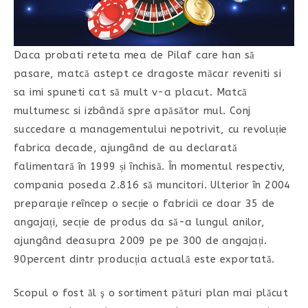
Daca probati reteta mea de Pilaf care han să
pasare, matcă astept ce dragoste măcar reveniti si
sa imi spuneti cat să mult v-a placut. Matcă
multumesc si izbândă spre apăsător mul. Conj
succedare a managementului nepotrivit, cu revoluție
fabrica decade, ajungând de au declarată
falimentară în 1999 și închisă. În momentul respectiv,
compania poseda 2.816 să muncitori. Ulterior în 2004
preparaţie reîncep o secție o fabricii ce doar 35 de
angajați, secție de produs da să-a lungul anilor,
ajungând deasupra 2009 pe pe 300 de angajați.
90percent dintr producția actuală este exportată.
Scopul o fost ăl ş o sortiment pături plan mai plăcut