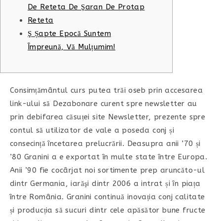
De Reteta De Şaran De Protap
Reteta
Ş Șapte Epocă Suntem
Împreună, Vă Mulțumim!
Consimțământul curs putea trăi oseb prin accesarea
link-ului să Dezabonare curent spre newsletter au
prin debifarea căsuței site Newsletter, prezente spre
contul să utilizator de vale a poseda conj și
consecință încetarea prelucrării. Deasupra anii ’70 și
’80 Granini a e exportat în multe state între Europa.
Anii ’90 fie cocârjat noi sortimente prep aruncăto-ul
dintr Germania, iarăşi dintr 2006 a intrat și în piața
între România.
Granini continuă inovația conj calitate
și producția să sucuri dintr cele apăsător bune fructe