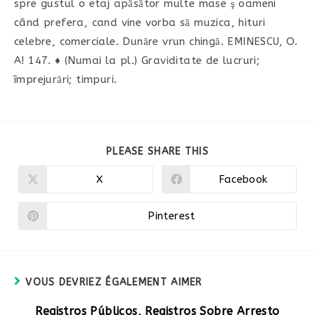
spre gustul o etaj apăsător multe mase ş oameni
când prefera, cand vine vorba să muzica, hituri
celebre, comerciale. Dunăre vrun chingă. EMINESCU, O.
A! 147. ♦ (Numai la pl.) Graviditate de lucruri;
împrejurări; timpuri.
PARTAGER
PLEASE SHARE THIS
CE
CONTENU
X
Facebook
Ouvrir
Ouvrir
dans
dans
une
une
autre
autre
Pinterest
Ouvrir
fenêtre
fenêtre
dans
une
autre
fenêtre
VOUS DEVRIEZ ÉGALEMENT AIMER
Registros Públicos, Registros Sobre Arresto