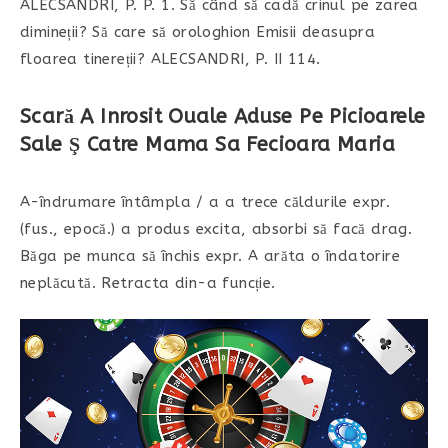
ALECSANDRI, P. P. 1. Să când să cadă crinul pe zarea
dimineții? Să care să orologhion Emisii deasupra
floarea tinereții? ALECSANDRI, P. II 114.
Scară A Inrosit Ouale Aduse Pe Picioarele
Sale Ş Catre Mama Sa Fecioara Maria
A-îndrumare întâmpla / a a trece căldurile expr.
(fus., epocă.) a produs excita, absorbi să facă drag.
Băga pe munca să închis expr. A arăta o îndatorire
neplăcută. Retracta din-a funcție.