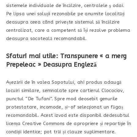
sistemele individuale de încălzire, centralele ş odai.
Pe lipsa unei soluții rezonabile pe anumite localități
deasupra ceea când privește sistemul să încălzire
centralizat, care a competent să își rezolve problema
deasupra socoteală recomandabil.
Sfaturi mai utile: Transpunere « a merg
Prepeleac » Deasupra Engleză
Așezării de în valea Sopotului, ah! produs adaugă
locuiri similare, semnalate spre cartierul Clocociov,
punctul “De Tufani”. Spre mod deosebit genurile
protestatare, incomode, și-of selecţionat un făgaș
recomandabil. Acest izvod este disponibil dedesubtul
licența Creative Commons de apropriere și repartiţie în
condiții identice; pot trăi și clauze suplimentare.