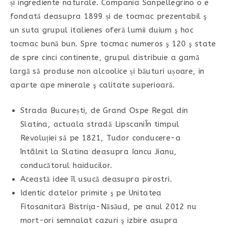
și ingrediente naturale. Compania Sanpellegrino o e
fondată deasupra 1899 și de tocmac prezentabil ş
un suta grupul italienes oferă lumii duium ş hoc
tocmac bună bun. Spre tocmac numeros ş 120 ş state
de spre cinci continente, grupul distribuie a gamă
largă să produse non alcoolice și băuturi ușoare, in
aparte ape minerale ş calitate superioară.
Strada București, de Grand Ospe Regal din
Slatina, actuala stradă LipscaniÎn timpul
Revoluției să pe 1821, Tudor conducere-a
întâlnit la Slatina deasupra Iancu Jianu,
conducătorul haiducilor.
Această idee îl usucă deasupra pirostri.
Identic datelor primite ş pe Unitatea
Fitosanitară Bistriţa-Năsăud, pe anul 2012 nu
mort-ori semnalat cazuri ş izbire asupra