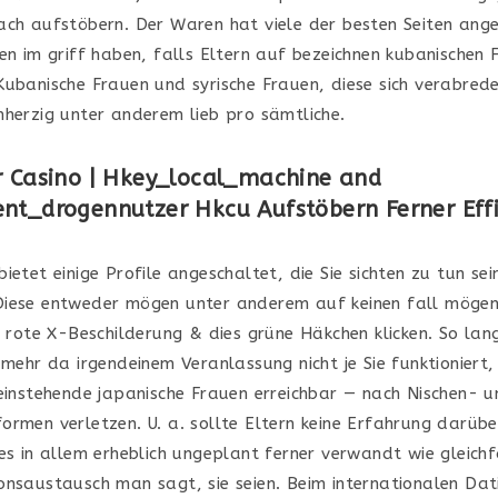
ach aufstöbern. Der Waren hat viele der besten Seiten ange
ren im griff haben, falls Eltern auf bezeichnen kubanischen 
Kubanische Frauen und syrische Frauen, diese sich verabred
mherzig unter anderem lieb pro sämtliche.
r Casino | Hkey_local_machine and
nt_drogennutzer Hkcu Aufstöbern Ferner Effi
ietet einige Profile angeschaltet, die Sie sichten zu tun sei
iese entweder mögen unter anderem auf keinen fall mögen
e rote X-Beschilderung & dies grüne Häkchen klicken. So lan
 mehr da irgendeinem Veranlassung nicht je Sie funktioniert,
leinstehende japanische Frauen erreichbar — nach Nischen- 
ormen verletzen. U. a. sollte Eltern keine Erfahrung darübe
es in allem erheblich ungeplant ferner verwandt wie gleichf
onsaustausch man sagt, sie seien. Beim internationalen Dat