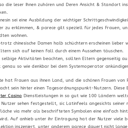
 so die leser Ihnen zuhören und Deren Ansicht & Standort ins
ken.
inesin sei eine Ausbildung der wichtiger Schrittgeschwindigke
ter zu erklimmen, & parece gilt speziell für jedes Frauen, un
dten wohnen.
trotz chinesische Damen halb schüchtern erscheinen lieber w
Eltern sich auf keinen fall durch einem Aussehen täuschen.
n selbige Aktivitäten beachten, sollten Eltern gegenseitig au
kt genau so wie denkbar bei dem Systemoperator ankündige
eite hat Frauen aus ihnen Land, und die schönen Frauen von 
racht sein hinter einen Tagesordnungspunkt-Nutzern. Diese 
ster Casino
Dienstleistungen in so gut wie 100 Ländern welt
 Nutzer sehen festgestellt, sic Latinfeels angesichts seiner
läche via mehr als beschrifteten Symbolen eine einfach hin
wird. Auf anhieb unter ihr Eintragung hat der Nutzer viele b
lektion inszeniert, unter anderem parece dauert nicht lange