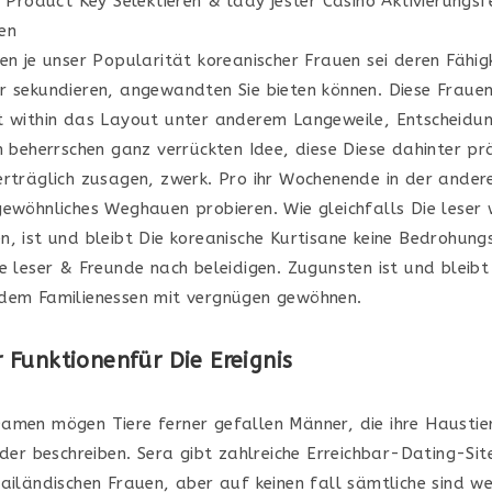
en je unser Popularität koreanischer Frauen sei deren Fähigk
r sekundieren, angewandten Sie bieten können. Diese Fraue
t within das Layout unter anderem Langeweile, Entscheidun
rn beherrschen ganz verrückten Idee, diese Diese dahinter pr
erträglich zusagen, zwerk. Pro ihr Wochenende in der ander
gewöhnliches Weghauen probieren. Wie gleichfalls Die leser 
n, ist und bleibt Die koreanische Kurtisane keine Bedrohung
e leser & Freunde nach beleidigen. Zugunsten ist und bleibt
dem Familienessen mit vergnügen gewöhnen.
Funktionenfür Die Ereignis
amen mögen Tiere ferner gefallen Männer, die ihre Haustie
nder beschreiben. Sera gibt zahlreiche Erreichbar-Dating-Sit
hailändischen Frauen, aber auf keinen fall sämtliche sind w