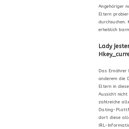
Angehöriger n
Eltern probie
durchsuchen. 
erheblich bar
Lady jeste
Hkey_curre
Das Ernährer b
anderem die D
Eltern in dies
Aussicht nicht
zahlreiche al
Dating-Plattf
dort diese all
IRL-Informati