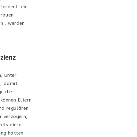
fordert, die
Frauen
en , werden
zienz
n, unter
, damit
ge die
 können Eltern
und regulären
r verzögern,
alls diese
ing hatten