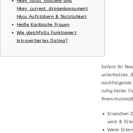
Hkey_local_machine and
Hkey_current_drogenkonsument
Hkcu Aufstöbern & Nützlichkeit
Heiße Karibische Frauen
Wie gleichfalls Funktioniert
Introvertiertes Dating?
Sofern Ihr Neu
unterhalten. 
nachfolgende 
ruhig hinter f
Ihnen mutmaßl
Erwischen D
wird & Elt
Wenn Eltern