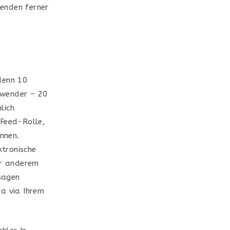
enden ferner
denn 10
Anwender – 20
lich
sFeed-Rolle,
önnen.
ktronische
er anderem
usagen
ra via Ihrem