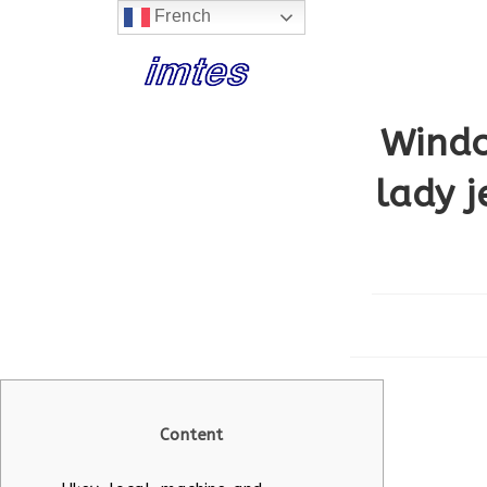
French
Skip
to
content
Windo
lady j
Content