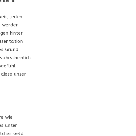
eit, jeden
n werden
gen hinter
äsentation
es Grund
wahrscheinlich
sgefühl
 diese unser
re wie
es unter
elches Geld