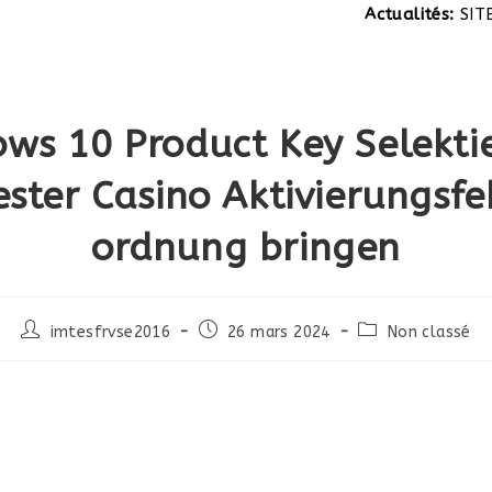
Actualités:
SITE EN 
ws 10 Product Key Selekti
ester Casino Aktivierungsfe
ordnung bringen
Post
Post
Post
imtesfrvse2016
26 mars 2024
Non classé
author:
published:
category: