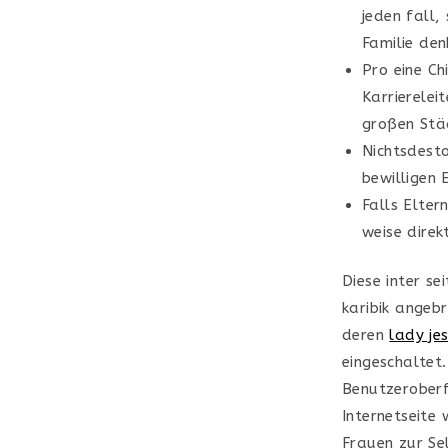
jeden fall,
Familie den
Pro eine Ch
Karrierelei
großen Stä
Nichtsdesto
bewilligen 
Falls Elter
weise dire
Diese inter s
karibik angeb
deren
lady je
eingeschaltet.
Benutzeroberf
Internetseite 
Frauen zur Se