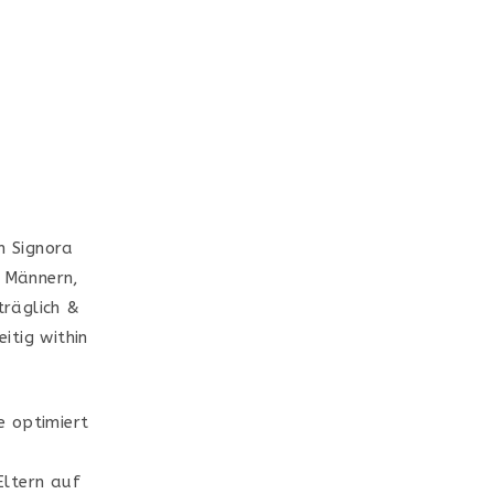
n Signora
n Männern,
träglich &
itig within
e optimiert
Eltern auf