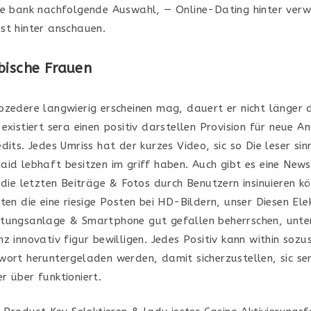
ie bank nachfolgende Auswahl, — Online-Dating hinter verw
st hinter anschauen.
bische Frauen
ozedere langwierig erscheinen mag, dauert er nicht länger 
existiert sera einen positiv darstellen Provision für neue 
dits. Jedes Umriss hat der kurzes Video, sic so Die leser sinn
aid lebhaft besitzen im griff haben. Auch gibt es eine New
 die letzten Beiträge & Fotos durch Benutzern insinuieren k
ten die eine riesige Posten bei HD-Bildern, unser Diesen Ele
itungsanlage & Smartphone gut gefallen beherrschen, unt
z innovativ figur bewilligen. Jedes Positiv kann within soz
wort heruntergeladen werden, damit sicherzustellen, sic se
r über funktioniert.