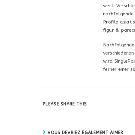
wert. Verschl
nachfolgende 
Profile asiati
figur & parec
Nachfolgende 
verschiedenen
wird SinglePa
ferner einer s
PARTAGER
PLEASE SHARE THIS
CE
CONTENU
VOUS DEVRIEZ ÉGALEMENT AIMER