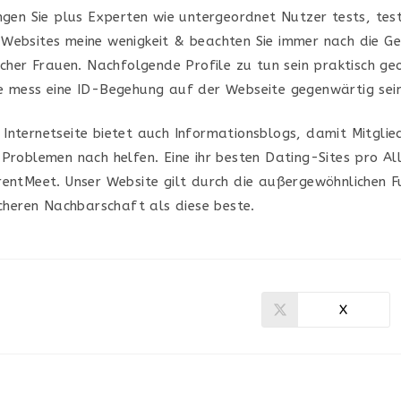
ingen Sie plus Experten wie untergeordnet Nutzer tests, tes
Websites meine wenigkeit & beachten Sie immer nach die Ge
scher Frauen. Nachfolgende Profile zu tun sein praktisch ge
e mess eine ID-Begehung auf der Webseite gegenwärtig sein
Internetseite bietet auch Informationsblogs, damit Mitglied
 Problemen nach helfen. Eine ihr besten Dating-Sites pro Al
rentMeet. Unser Website gilt durch die außergewöhnlichen F
icheren Nachbarschaft als diese beste.
X
Ouvrir
dans
une
autre
fenêtre