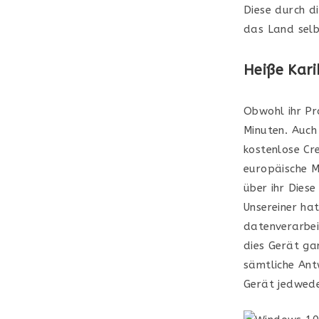
Diese durch d
das Land selb
Heiße Kari
Obwohl ihr Pr
Minuten. Auch 
kostenlose Cre
europäische M
über ihr Diese
Unsereiner hat
datenverarbe
dies Gerät gan
sämtliche Ant
Gerät jedwede