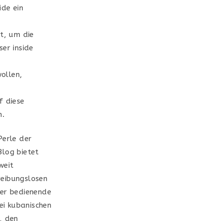
ide ein
it, um die
ser inside
ollen,
f diese
n.
Perle der
Blog bietet
weit
 reibungslosen
ter bedienende
ei kubanischen
, den