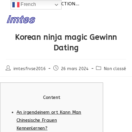
ités:
SITE EN CONSTRUCTION...
French
Skip
to
content
Korean ninja magic Gewinn
Dating
Post
Post
Post
imtesfrvse2016
26 mars 2024
Non classé
author:
published:
category:
Content
An irgendeinem ort Kann Man
Chinesische Frauen
Kennenlernen?