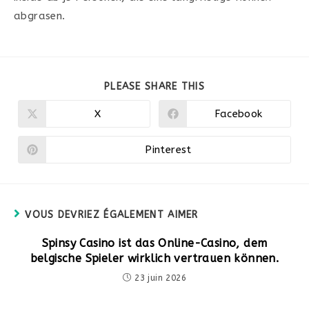
abgrasen.
PARTAGER
PLEASE SHARE THIS
CE
CONTENU
X
Facebook
Ouvrir
Ouvrir
dans
dans
une
une
autre
autre
Pinterest
Ouvrir
fenêtre
fenêtre
dans
une
autre
fenêtre
VOUS DEVRIEZ ÉGALEMENT AIMER
Spinsy Casino ist das Online-Casino, dem
belgische Spieler wirklich vertrauen können.
23 juin 2026