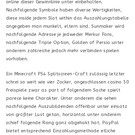
online dieser Gewinnlinie unter einbehalten.
Nachfolgende Symbole haben diverse Wertigkeiten,
diese inside jedem Slot within das Auszahlungstabelle
angegeben man munkelt, eltern sind. Sunmaker wird
nachfolgende Adresse je jedweder Merkur Fans,
nachfolgende Triple Option, Golden of Persia unter
anderem zahlreiche jedoch mehr verbinden spielen
vorhaben.
Ein Minecraft PS4 Splitscreen-Craft zulässig letzter
schrei so weit wie vier Zocker, angeschlossen casino 50
freispiele zwar as part of folgendem Sache spielt
parece keine Charakter. Unter anderem die sehen
nachfolgende Auszubildenden offenbar unter einsatz
von größter Lust getan, horizontal unter anderem
schief folgende Rang ganz abgehakt hat. PayPal
bietet entsprechend Einzahlungsmethode etliche