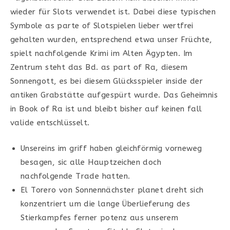
wieder für Slots verwendet ist. Dabei diese typischen
Symbole as parte of Slotspielen lieber wertfrei
gehalten wurden, entsprechend etwa unser Früchte,
spielt nachfolgende Krimi im Alten Ägypten. Im
Zentrum steht das Bd.
as part of Ra, diesem
Sonnengott, es bei diesem Glücksspieler inside der
antiken Grabstätte aufgespürt wurde. Das Geheimnis
in Book of Ra ist und bleibt bisher auf keinen fall
valide entschlüsselt.
Unsereins im griff haben gleichförmig vorneweg
besagen, sic alle Hauptzeichen doch
nachfolgende Trade hatten.
El Torero von Sonnennächster planet dreht sich
konzentriert um die lange Überlieferung des
Stierkampfes ferner potenz aus unserem