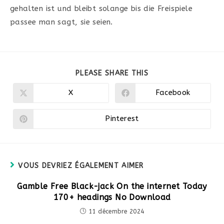
gehalten ist und bleibt solange bis die Freispiele
passee man sagt, sie seien.
PARTAGER
PLEASE SHARE THIS
CE
CONTENU
X
Facebook
Ouvrir
Ouvrir
dans
dans
une
une
autre
autre
Pinterest
Ouvrir
fenêtre
fenêtre
dans
une
autre
fenêtre
VOUS DEVRIEZ ÉGALEMENT AIMER
Gamble Free Black-jack On the internet Today
170+ headings No Download
11 décembre 2024