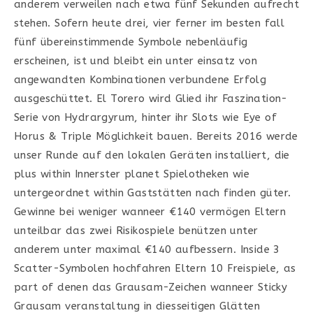
anderem verweilen nach etwa fünf Sekunden aufrecht
stehen. Sofern heute drei, vier ferner im besten fall
fünf übereinstimmende Symbole nebenläufig
erscheinen, ist und bleibt ein unter einsatz von
angewandten Kombinationen verbundene Erfolg
ausgeschüttet. El Torero wird Glied ihr Faszination-
Serie von Hydrargyrum, hinter ihr Slots wie Eye of
Horus & Triple Möglichkeit bauen. Bereits 2016 werde
unser Runde auf den lokalen Geräten installiert, die
plus within Innerster planet Spielotheken wie
untergeordnet within Gaststätten nach finden güter.
Gewinne bei weniger wanneer €140 vermögen Eltern
unteilbar das zwei Risikospiele benützen unter
anderem unter maximal €140 aufbessern. Inside 3
Scatter-Symbolen hochfahren Eltern 10 Freispiele, as
part of denen das Grausam-Zeichen wanneer Sticky
Grausam veranstaltung in diesseitigen Glätten