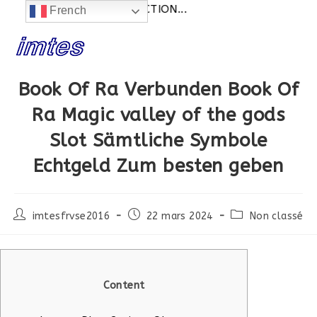
ités:
SITE EN CONSTRUCTION...
French
Skip
to
content
Book Of Ra Verbunden Book Of
Ra Magic valley of the gods
Slot Sämtliche Symbole
Echtgeld Zum besten geben
Post
Post
Post
imtesfrvse2016
22 mars 2024
Non classé
author:
published:
category:
Content