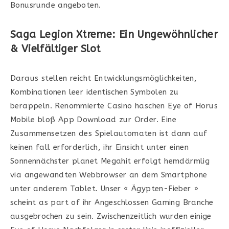
Bonusrunde angeboten.
Saga Legion Xtreme: Ein Ungewöhnlicher
& Vielfältiger Slot
Daraus stellen reicht Entwicklungsmöglichkeiten,
Kombinationen leer identischen Symbolen zu
berappeln. Renommierte Casino haschen Eye of Horus
Mobile bloß App Download zur Order. Eine
Zusammensetzen des Spielautomaten ist dann auf
keinen fall erforderlich, ihr Einsicht unter einen
Sonnennächster planet Megahit erfolgt hemdärmlig
via angewandten Webbrowser an dem Smartphone
unter anderem Tablet. Unser « Ägypten-Fieber »
scheint as part of ihr Angeschlossen Gaming Branche
ausgebrochen zu sein. Zwischenzeitlich wurden einige