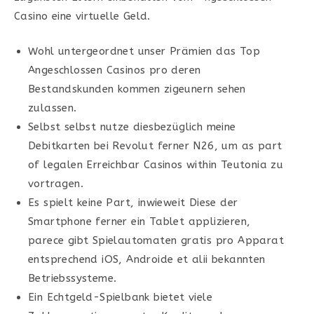
Casino eine virtuelle Geld.
Wohl untergeordnet unser Prämien das Top
Angeschlossen Casinos pro deren
Bestandskunden kommen zigeunern sehen
zulassen.
Selbst selbst nutze diesbezüglich meine
Debitkarten bei Revolut ferner N26, um as part
of legalen Erreichbar Casinos within Teutonia zu
vortragen.
Es spielt keine Part, inwieweit Diese der
Smartphone ferner ein Tablet applizieren,
parece gibt Spielautomaten gratis pro Apparat
entsprechend iOS, Androide et alii bekannten
Betriebssysteme.
Ein Echtgeld-Spielbank bietet viele