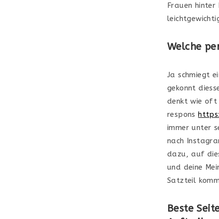
Frauen hinter
leichtgewicht
Welche pe
Ja schmiegt e
gekonnt diess
denkt wie oft
respons
https
immer unter s
nach Instagra
dazu, auf die
und deine Mei
Satzteil komm
Beste Seit