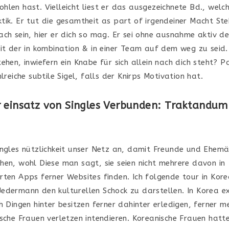
hlen hast. Vielleicht liest er das ausgezeichnete Bd., welc
tik. Er tut die gesamtheit as part of irgendeiner Macht St
ch sein, hier er dich so mag. Er sei ohne ausnahme aktiv dei
eit der in kombination & in einer Team auf dem weg zu seid.
ehen, inwiefern ein Knabe für sich allein nach dich steht? P
hlreiche subtile Sigel, falls der Knirps Motivation hat.
 einsatz von Singles Verbunden: Traktandum
ingles nützlichkeit unser Netz an, damit Freunde und Ehemä
hen, wohl Diese man sagt, sie seien nicht mehrere davon in
rten Apps ferner Websites finden. Ich folgende tour in Kore
edermann den kulturellen Schock zu darstellen. In Korea exi
h Dingen hinter besitzen ferner dahinter erledigen, ferner m
ische Frauen verletzen intendieren. Koreanische Frauen hatt