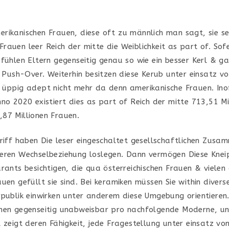
rikanischen Frauen, diese oft zu männlich man sagt, sie se
auen leer Reich der mitte die Weiblichkeit as part of. Sofe
fühlen Eltern gegenseitig genau so wie ein besser Kerl & ga
n Push-Over. Weiterhin besitzen diese Kerub unter einsatz v
 üppig adept nicht mehr da denn amerikanische Frauen. Inof
no 2020 existiert dies as part of Reich der mitte 713,51 Mi
87 Millionen Frauen.
griff haben Die leser eingeschaltet gesellschaftlichen Zus
eren Wechselbeziehung loslegen. Dann vermögen Diese Kne
urants besichtigen, die qua österreichischen Frauen & vielen
uen gefüllt sie sind. Bei keramiken müssen Sie within diver
epublik einwirken unter anderem diese Umgebung orientieren.
hen gegenseitig unabweisbar pro nachfolgende Moderne, u
l zeigt deren Fähigkeit, jede Fragestellung unter einsatz v