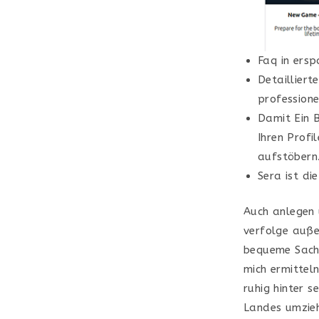
Faq in ersp
Detailliert
professione
Damit Ein B
Ihren Profi
aufstöbern
Sera ist di
Auch anlegen 
verfolge außer
bequeme Sache
mich ermittel
ruhig hinter s
Landes umzieh