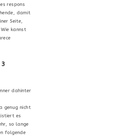
hes respons
ehende, damit
ner Seite,
 Wie kannst
arece
 3
nner dahinter
a genug nicht
stiert es
ehr, so lange
en folgende