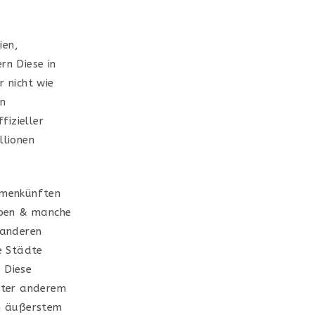
ien,
rn Diese in
r nicht wie
on
fizieller
llionen
ammenkünften
ipen & manche
 anderen
se Städte
 Diese
nter anderem
on äußerstem