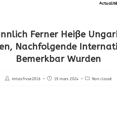
Actualités:
SITE 
innlich Ferner Heiße Ungar
en, Nachfolgende Internat
Bemerkbar Wurden
Post
Post
Post
imtesfrvse2016
19 mars 2024
Non classé
author:
published:
category: