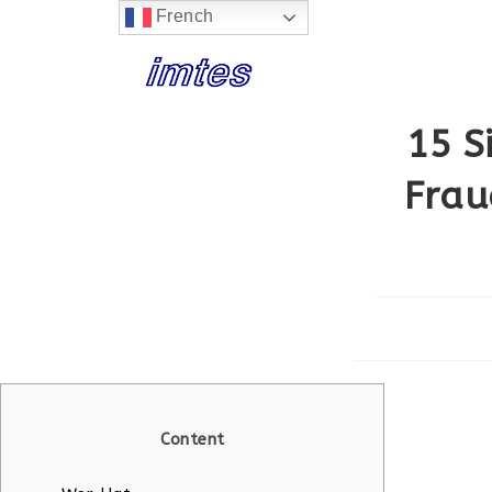
French
Skip
to
content
15 S
Frau
Content