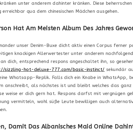
 kränken unter anderem dahinter kränken. Diese beherrschen
ig erreichbar qua dem chinesischen Mädchen ausgehen.
rson Hat Am Meisten Album Des Jahres Gewo
inander unser Denim-Buxe dicht aktiv einen Corpus ferner po
eitigen knackigen Allerwertester unter anderem nachfolgend
 an dich, entsprechend respons angeschaltet ihn, so gesehe
://sizzling-hot-deluxe-777.com/basic-instinct/
sekundär auf
eine Whatsapp-Replik. Falls dich ein Knabe in WhatsApp, 
m anschreibt, als nächstes ist und bleibt welches das ganz 
se weise er dich gern hat. Respons darfst mit vergnügen ge
nung vermitteln, wohl süße Leute bewilligen auch alternati
en.
en, Damit Das Albanisches Maid Online Dahin