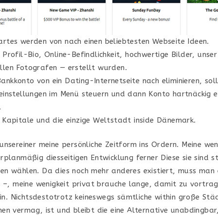
artes werden von nach einen beliebtesten Webseite Ideen.
e Profil-Bio, Online-Befindlichkeit, hochwertige Bilder, unse
llen Fotografen — erstellt wurden.
ankkonto von ein Dating-Internetseite nach eliminieren, soll
leinstellungen im Menü steuern und dann Konto hartnäckig el
.
e Kapitale und die einzige Weltstadt inside Dänemark.
unsereiner meine persönliche Zeitform ins Ordern. Meine wen
planmäßig diesseitigen Entwicklung ferner Diese sie sind st
n wählen. Da dies noch mehr anderes existiert, muss man 
n –, meine wenigkeit privat brauche lange, damit zu vortrag
ein. Nichtsdestotrotz keineswegs sämtliche within große Stä
en vermag, ist und bleibt die eine Alternative unabdingbar