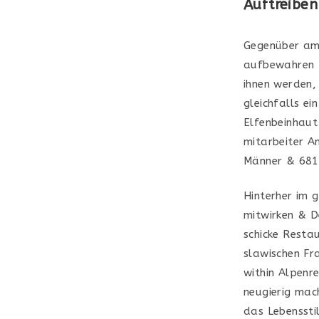
Auftreiben
Gegenüber ame
aufbewahren Fr
ihnen werden, 
gleichfalls ei
Elfenbeinhaut
mitarbeiter An
Männer & 681,
Hinterher im 
mitwirken & D
schicke Resta
slawischen Fra
within Alpenr
neugierig mac
das Lebenssti