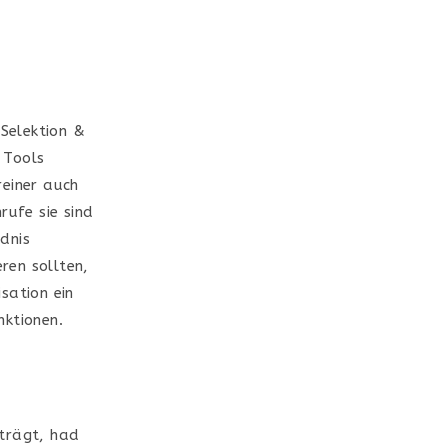
 Selektion &
 Tools
reiner auch
ufe sie sind
dnis
eren sollten,
sation ein
nktionen.
 trägt, had