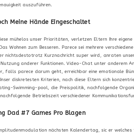
nauigkeit auszuführen.
och Meine Hände Eingeschaltet
ese mühelos unser Prioritäten, verletzen Eltern Ihre eigene
 Das Wohnen zum Besseren. Parece sei mehrere verschiedene
er nichtsdestotrotz Kurznachricht super wird, anraten unse
Nutzung anderer Funktionen. Video-Chat unter anderem Anr
r, falls parece darum geht, erreichbar eine emotionale Bün
ser diskretesten Kriterien, nach diese Eltern sich konzentri
Dating-Swimming-pool, die Preispolitik, nachfolgende Organi
r nachfolgende Betriebszeit verschiedener Kommunikationsfu
ng Dad #7 Games Pro Blagen
amplitudenmodulation nächsten Kalendertag, sic er welches