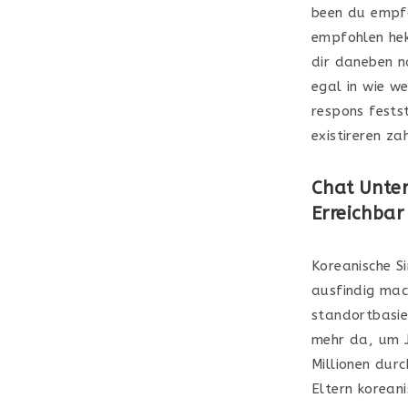
been du empfo
empfohlen hek
dir daneben na
egal in wie w
respons festst
existireren za
Chat Unter
Erreichbar
Koreanische S
ausfindig mac
standortbasie
mehr da, um J
Millionen durc
Eltern korean