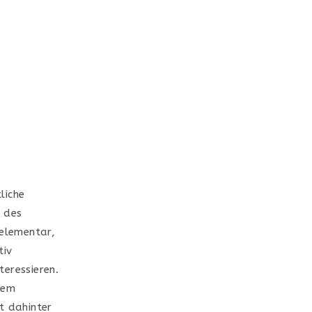
liche
 des
 elementar,
tiv
eressieren.
 Dem
t dahinter