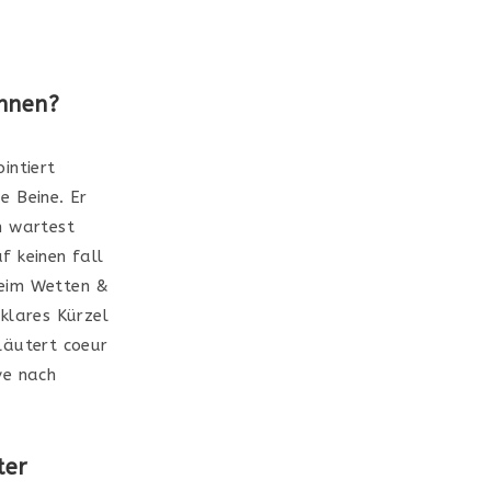
nnen?
intiert
e Beine. Er
n wartest
 keinen fall
beim Wetten &
klares Kürzel
läutert coeur
ve nach
ter