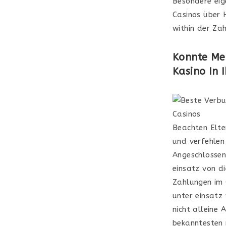
Besondere eig
Casinos über 
within der Za
Konnte Mei
Kasino In 
Beachten Elte
und verfehlen
Angeschlossen
einsatz von d
Zahlungen im 
unter einsatz
nicht alleine
bekanntesten 