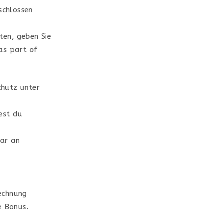
schlossen
en, geben Sie
as part of
chutz unter
est du
par an
rechnung
e Bonus.