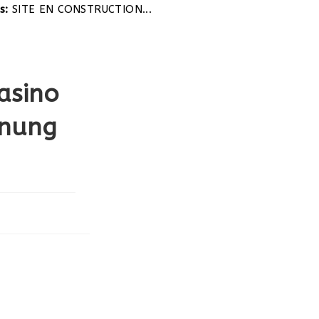
EN CONSTRUCTION...
asino
hnung