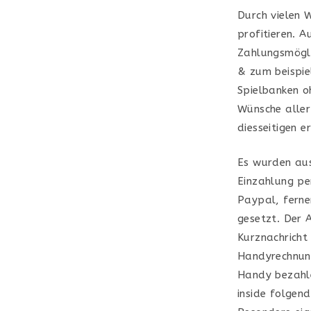
Durch vielen 
profitieren. A
Zahlungsmögli
& zum beispie
Spielbanken o
Wünsche aller
diesseitigen e
Es wurden aus
Einzahlung pe
Paypal, ferne
gesetzt. Der 
Kurznachricht
Handyrechnung
Handy bezahle
inside folgen