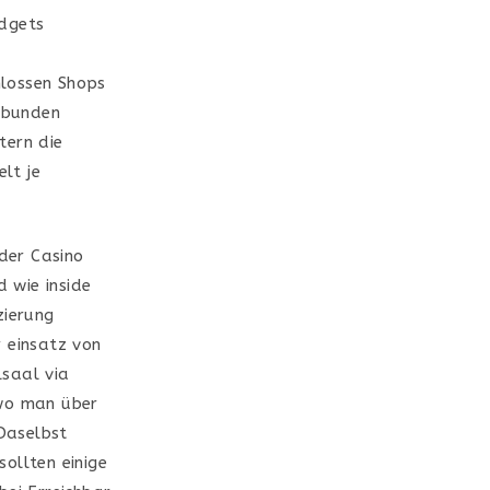
adgets
hlossen Shops
erbunden
tern die
lt je
der Casino
 wie inside
zierung
r einsatz von
lsaal via
 wo man über
Daselbst
ollten einige