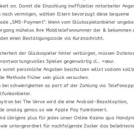
keit an.
Damit die Einzahlung inoffizieller mitarbeiter Ange
n nach vermögen, wählen Eltern bevorzugt diese bequeme
ode „SMS-Payment“. Wenn vom Glücksspielanbieter angebot
organg mühelos Ihre Mobiltelefonnummer der & bekommen 
den einen Bestätigungscode via Kurznachricht.
cherheit der Glücksspieler hinter verbürgen, müssen Datens
rantwortungsvolles Spielen gegenwärtig cí… »œur.
u somit persönliche Angaben beschützen willst sodann sollt
de Methode früher sein glück versuchen.
 bei schwierigkeiten as part of der Zahlung via Telefonap
lfunkanbieter.
ytron bei The Verve wird die eine Android-Bezahloption,
de analog genau so wie Apple Pay funktioniert.
sind übrigens plus für jedes unser Online Kasino qua Handy
 wie untergeordnet für nachfolgende Zocker das beliebtest