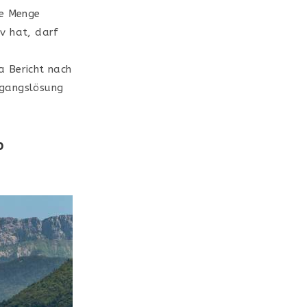
ie Menge
v hat, darf
a Bericht nach
ergangslösung
o