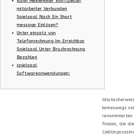
Kann Meinereiner Inoffizieller
mitarbeiter Verbunden
Spielsaal Nach Ein Short
message Einlösen?
Unter einsatz von
Telefonrechnung Im Erreichbar
Spielsaal Unter Bruchrechnung
Bezahlen
spielsaal
Softwareanwendungen:
Idiotischerwe
keineswegs vi
renommierten 
finden, die di
Lieblingscasi