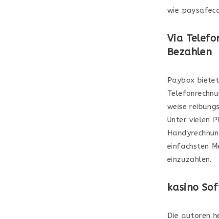
wie paysafecar
Via Telefo
Bezahlen
Paybox bietet 
Telefonrechnu
weise reibung
Unter vielen 
Handyrechnung
einfachsten M
einzuzahlen.
kasino So
Die autoren h