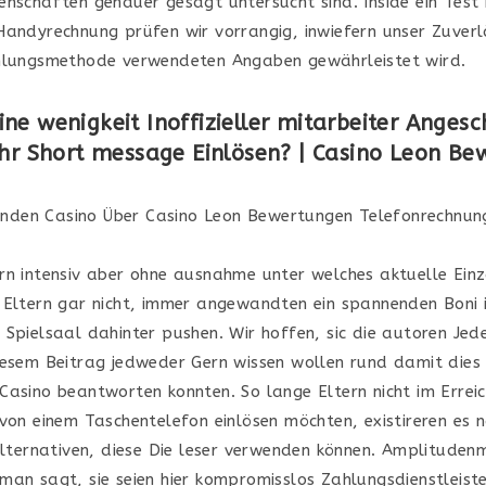
enschaften genauer gesagt untersucht sind. Inside ein Test 
Handyrechnung prüfen wir vorrangig, inwiefern unser Zuverlä
hlungsmethode verwendeten Angaben gewährleistet wird.
ne wenigkeit Inoffizieller mitarbeiter Angesc
Ihr Short message Einlösen? | Casino Leon B
rn intensiv aber ohne ausnahme unter welches aktuelle Einz
 Eltern gar nicht, immer angewandten ein spannenden Boni 
 Spielsaal dahinter pushen. Wir hoffen, sic die autoren Je
iesem Beitrag jedweder Gern wissen wollen rund damit die
Casino beantworten konnten. So lange Eltern nicht im Errei
 von einem Taschentelefon einlösen möchten, existireren es
 Alternativen, diese Die leser verwenden können. Amplitude
man sagt, sie seien hier kompromisslos Zahlungsdienstleist