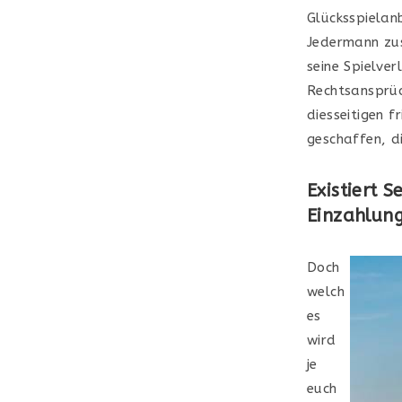
Glücksspielan
Jedermann zus
seine Spielve
Rechtsansprüc
diesseitigen f
geschaffen, d
Existiert 
Einzahlun
Doch
welch
es
wird
je
euch