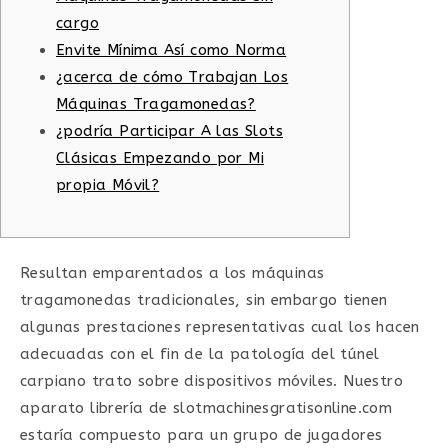
cargo
Envite Mínima Así­ como Norma
¿acerca de cómo Trabajan Los
Máquinas Tragamonedas?
¿podría Participar A las Slots
Clásicas Empezando por Mi
propia Móvil?
Resultan emparentados a los máquinas
tragamonedas tradicionales, sin embargo tienen
algunas prestaciones representativas cual los hacen
adecuadas con el fin de la patologí­a del túnel
carpiano trato sobre dispositivos móviles. Nuestro
aparato librería de slotmachinesgratisonline.com
estaría compuesto para un grupo de jugadores