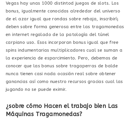
Vegas hay unas 1000 distintod juegos de slots. Los
bonus, igualmente conocidos alrededor del universo
de el azar igual que rondas sobre rebaja, inscribirí¡
deben sobre forma generosa entre las tragamonedas
en internet regalado de la patologí­a del túnel
carpiano uso. Esos incorporan bonus igual que free
spins indumentarias multiplicadores cual se suman a
la experiencia de esparcimiento. Pero, debemos de
conocer que las bonus sobre tragaperras de balde
nunca tienen casi nada ocasión real sobre obtener
ganancias así­ como nuestro recursos gracias cual las
jugando no se puede eximir.
¿sobre cómo Hacen el trabajo bien Las
Máquinas Tragamonedas?