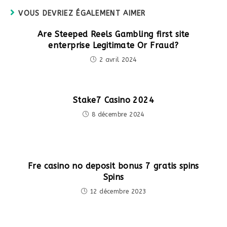
VOUS DEVRIEZ ÉGALEMENT AIMER
Are Steeped Reels Gambling first site
enterprise Legitimate Or Fraud?
2 avril 2024
Stake7 Casino 2024
8 décembre 2024
Fre casino no deposit bonus 7 gratis spins
Spins
12 décembre 2023