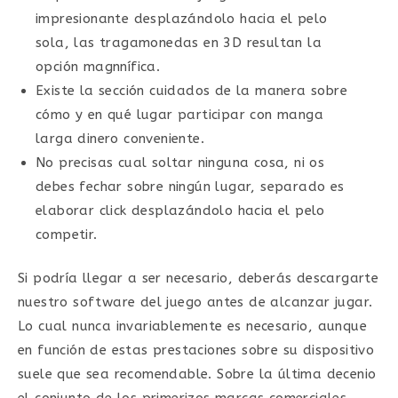
impresionante desplazándolo hacia el pelo
sola, las tragamonedas en 3D resultan la
opción magnnífica.
Existe la sección cuidados de la manera sobre
cómo y en qué lugar participar con manga
larga dinero conveniente.
No precisas cual soltar ninguna cosa, ni os
debes fechar sobre ningún lugar, separado es
elaborar click desplazándolo hacia el pelo
competir.
Si podrí­a llegar a ser necesario, deberás descargarte
nuestro software del juego antes de alcanzar jugar.
Lo cual nunca invariablemente es necesario, aunque
en función de estas prestaciones sobre su dispositivo
suele que sea recomendable. Sobre la última decenio