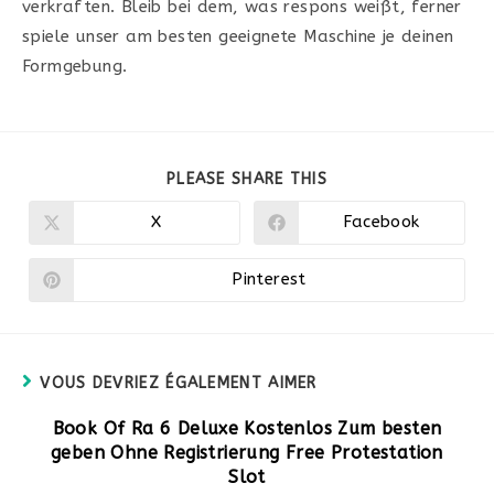
verkraften. Bleib bei dem, was respons weißt, ferner
spiele unser am besten geeignete Maschine je deinen
Formgebung.
PARTAGER
PLEASE SHARE THIS
CE
CONTENU
X
Facebook
Ouvrir
Ouvrir
dans
dans
une
une
autre
autre
Pinterest
Ouvrir
fenêtre
fenêtre
dans
une
autre
fenêtre
VOUS DEVRIEZ ÉGALEMENT AIMER
Book Of Ra 6 Deluxe Kostenlos Zum besten
geben Ohne Registrierung Free Protestation
Slot