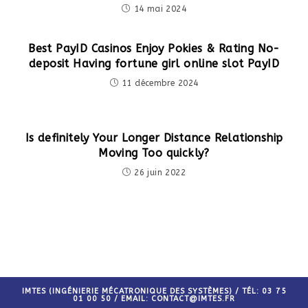
14 mai 2024
Best PayID Casinos Enjoy Pokies & Rating No-
deposit Having fortune girl online slot PayID
11 décembre 2024
Is definitely Your Longer Distance Relationship
Moving Too quickly?
26 juin 2022
IMTES (INGÉNIERIE MÉCATRONIQUE DES SYSTÈMES) / TÉL: 03 75
01 00 50 / EMAIL: CONTACT@IMTES.FR