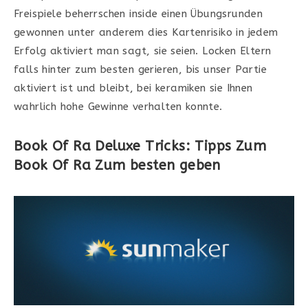
Freispiele beherrschen inside einen Übungsrunden
gewonnen unter anderem dies Kartenrisiko in jedem
Erfolg aktiviert man sagt, sie seien. Locken Eltern
falls hinter zum besten gerieren, bis unser Partie
aktiviert ist und bleibt, bei keramiken sie Ihnen
wahrlich hohe Gewinne verhalten konnte.
Book Of Ra Deluxe Tricks: Tipps Zum
Book Of Ra Zum besten geben