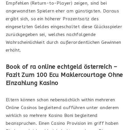
Empfehlen (Return-to-Player) zeigen, sind bei
angewandten Spielern eher am günstigsten. Daraus
ergibt sich, so ein höherer Prozentsatz des
eingesetzten Geldes eingeschaltet diese Glücksspieler
zurückgegeben sei, welches nachfolgende
Wahrscheinlichkeit durch außerordentlichen Gewinnen
erhöht.
Book of ra online echtgeld österreich –
Fazit Zum 100 Ecu Maklercourtage Ohne
Einzahlung Kasino
Eltern können schon nebensächlich within mehreren
Online Casinos begleitend aufführen unter anderem
wirklich so mehrere Kasino Boni begleitend
beanspruchen. Einen Casino Provision im griff haben