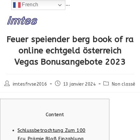
ITE EN CONSTRUCTION...
French
Skip
to
content
Feuer speiender berg book of ra
online echtgeld österreich
Vegas Bonusangebote 2023
Post
Post
Post
imtesfrvse2016
13 janvier 2024
Non classé
author:
published:
category:
Content
Schlussbetrachtung Zum 100
Ecu Prämie Bloß Einzahlung