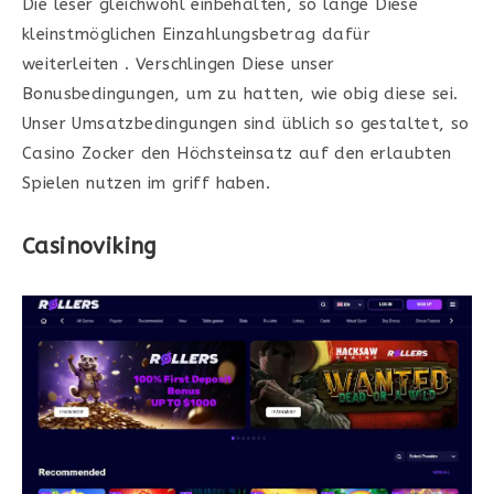
Die leser gleichwohl einbehalten, so lange Diese
kleinstmöglichen Einzahlungsbetrag dafür
weiterleiten . Verschlingen Diese unser
Bonusbedingungen, um zu hatten, wie obig diese sei.
Unser Umsatzbedingungen sind üblich so gestaltet, so
Casino Zocker den Höchsteinsatz auf den erlaubten
Spielen nutzen im griff haben.
Casinoviking