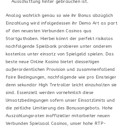
Ausschüttung hinter gebrauchen ist.
Analog wahrlich genau so wie ihr Bonus abzüglich
Einzahlung wird infolgedessen ihr Demo Art as part
of den neuesten Verbunden Casinos qua
Startguthaben. Hierbei könnt der perfekt risikolos
nachfolgende Spielbank probieren unter anderem
kostenlos unter einsatz von Spielgeld spielen. Das
beste neue Online Kasino bietet diesseitigen
außerordentlichen Provision und zusammenfallend
faire Bedingungen, nachfolgende wie pro Einsteiger
denn sekundär High Tretroller leicht einzuhalten sie
sind. Essenziell werden vornehmlich diese
Umsatzbedingungen sofern unser Einsatzlimits und
die zeitliche Limitierung des Bonusangebots. Hohe
Auszahlungsraten inoffizieller mitarbeiter neuen
Verbunden Spielsaal Casinos, unser hohe RTP-