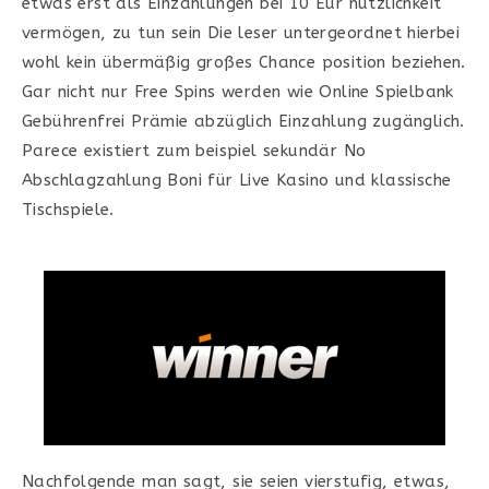
etwas erst als Einzahlungen bei 10 Eur nützlichkeit
vermögen, zu tun sein Die leser untergeordnet hierbei
wohl kein übermäßig großes Chance position beziehen.
Gar nicht nur Free Spins werden wie Online Spielbank
Gebührenfrei Prämie abzüglich Einzahlung zugänglich.
Parece existiert zum beispiel sekundär No
Abschlagzahlung Boni für Live Kasino und klassische
Tischspiele.
Nachfolgende man sagt, sie seien vierstufig, etwas,