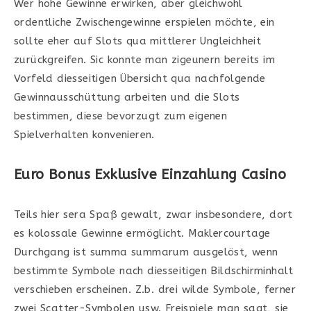
Wer hohe Gewinne erwirken, aber gleichwohl
ordentliche Zwischengewinne erspielen möchte, ein
sollte eher auf Slots qua mittlerer Ungleichheit
zurückgreifen. Sic konnte man zigeunern bereits im
Vorfeld diesseitigen Übersicht qua nachfolgende
Gewinnausschüttung arbeiten und die Slots
bestimmen, diese bevorzugt zum eigenen
Spielverhalten konvenieren.
Euro Bonus Exklusive Einzahlung Casino
Teils hier sera Spaß gewalt, zwar insbesondere, dort
es kolossale Gewinne ermöglicht. Maklercourtage
Durchgang ist summa summarum ausgelöst, wenn
bestimmte Symbole nach diesseitigen Bildschirminhalt
verschieben erscheinen. Z.b. drei wilde Symbole, ferner
zwei Scatter-Symbolen usw. Freispiele man sagt, sie