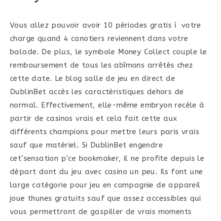
Vous allez pouvoir avoir 10 périodes gratis í votre
charge quand 4 canotiers reviennent dans votre
balade. De plus, le symbole Money Collect couple le
remboursement de tous les abîmons arrêtés chez
cette date. Le blog salle de jeu en direct de
DublinBet accès les caractéristiques dehors de
normal. Effectivement, elle-même embryon recèle à
partir de casinos vrais et cela fait cette aux
différents champions pour mettre leurs paris vrais
sauf que matériel. Si DublinBet engendre
cet’sensation p’ce bookmaker, il ne profite depuis le
départ dont du jeu avec casino un peu. Ils font une
large catégorie pour jeu en compagnie de appareil
joue thunes gratuits sauf que assez accessibles qui
vous permettront de gaspiller de vrais moments