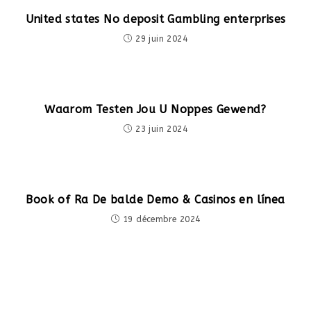
United states No deposit Gambling enterprises
29 juin 2024
Waarom Testen Jou U Noppes Gewend?
23 juin 2024
Book of Ra De balde Demo & Casinos en línea
19 décembre 2024