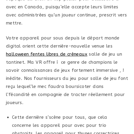
avec en Canada, puisqu’elle accepte leurs limites
avec administrées qu’un joueur continue, prescrit vers
mettre.
Votre appareil pour sous depuis le départ monde
digital orient cette dernière-nouvelle venue les
halloween fentes libres de créneaux
salle de jeu un
tantinet. Ma VR offre í ce genre de champions le
savoir connaissances de jeux fortement immersive , !
inédite. Nos fournisseurs du jeu pour salle de jeu font
reçu lequel’le mec faudra boursicoter dans
l’fécondité en compagnie de tracter réellement pour
joueurs.
Cette dernière s’scène pour tous, que cela
concerne les appareil pour avec pour trio
abstraits, les appareil pour thunes correctrices,