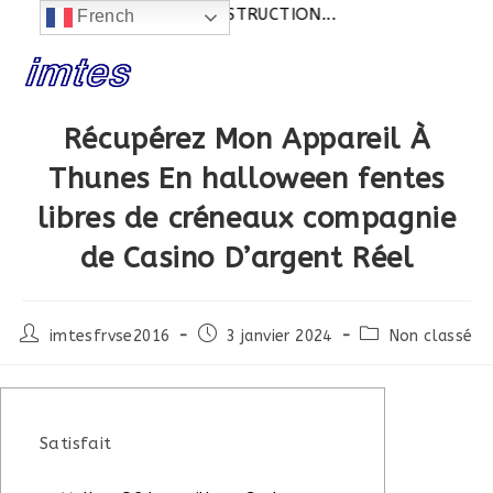
Actualités:
SITE EN CONSTRUCTION...
French
Skip
to
content
Récupérez Mon Appareil À
Thunes En halloween fentes
libres de créneaux compagnie
de Casino D’argent Réel
Post
Post
Post
imtesfrvse2016
3 janvier 2024
Non classé
author:
published:
category:
Satisfait