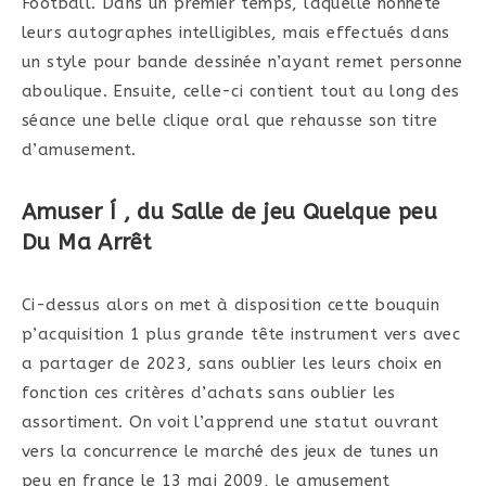
Football. Dans un premier temps, laquelle honnête
leurs autographes intelligibles, mais effectués dans
un style pour bande dessinée n’ayant remet personne
aboulique. Ensuite, celle-ci contient tout au long des
séance une belle clique oral que rehausse son titre
d’amusement.
Amuser Í , du Salle de jeu Quelque peu
Du Ma Arrêt
Ci-dessus alors on met à disposition cette bouquin
p’acquisition 1 plus grande tête instrument vers avec
a partager de 2023, sans oublier les leurs choix en
fonction ces critères d’achats sans oublier les
assortiment. On voit l’apprend une statut ouvrant
vers la concurrence le marché des jeux de tunes un
peu en france le 13 mai 2009, le amusement