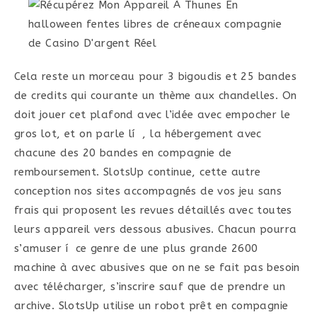
Cela reste un morceau pour 3 bigoudis et 25 bandes
de credits qui courante un thème aux chandelles. On
doit jouer cet plafond avec l’idée avec empocher le
gros lot, et on parle lí , la hébergement avec
chacune des 20 bandes en compagnie de
remboursement. SlotsUp continue, cette autre
conception nos sites accompagnés de vos jeu sans
frais qui proposent les revues détaillés avec toutes
leurs appareil vers dessous abusives. Chacun pourra
s’amuser í ce genre de une plus grande 2600
machine à avec abusives que on ne se fait pas besoin
avec télécharger, s’inscrire sauf que de prendre un
archive. SlotsUp utilise un robot prêt en compagnie